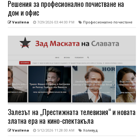
Решения за професионално почистване на
дом и офис
Vasilena
7/29/2026 03:44:00 PM
Професионално почистане
Залезът на „Престижната телевизия“ и новата
златна ера на кино-спектакъла
Vasilena
5/12/2026 11:28:00 AM
Холивуд