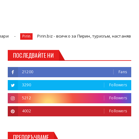
irin.biz - всичко за Пирин, туризъм, настаняване и ценна информац
ПОСЛЕДВАЙТЕ НИ
21200
Fans
3290
Followers
5212
Followers
4002
Followers
ПРЕПОРЪЧВАМЕ