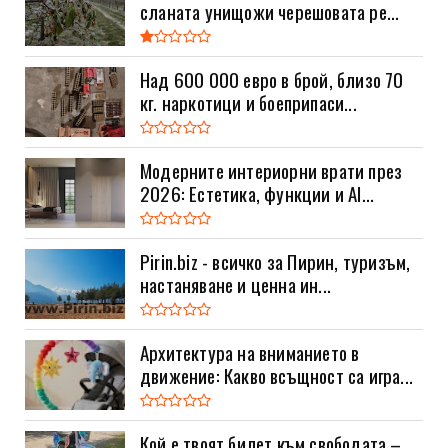
сланата унищожи черешовата ре...
Над 600 000 евро в брой, близо 70
кг. наркотици и боеприпаси...
Модерните интериорни врати през
2026: Естетика, функции и AI...
Pirin.biz - всичко за Пирин, туризъм,
настаняване и ценна ин...
Архитектура на вниманието в
движение: Какво всъщност са игра...
Кой е твоят билет към свободата –