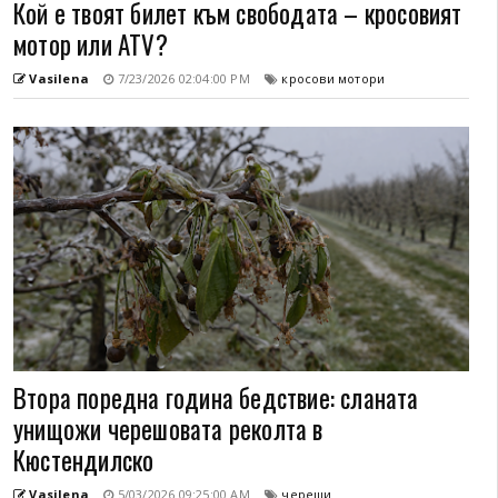
Кой е твоят билет към свободата – кросовият
мотор или ATV?
Vasilena
7/23/2026 02:04:00 PM
кросови мотори
Втора поредна година бедствие: сланата
унищожи черешовата реколта в
Кюстендилско
Vasilena
5/03/2026 09:25:00 AM
череши