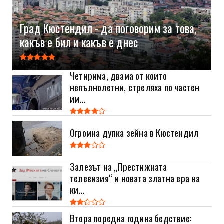
Град Кюстендил - да поговорим за това,
какъв е бил и какъв е днес
Четирима, двама от които
непълнолетни, стреляха по частен
им...
Огромна дупка зейна в Кюстендил
Залезът на „Престижната
телевизия“ и новата златна ера на
ки...
Втора поредна година бедствие: