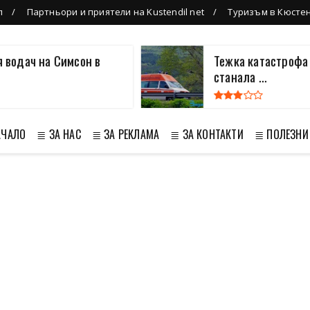
л
Партньори и приятели на Kustendil net
Туризъм в Кюсте
атастрофа с две жертви е
29-годише
...
Дупница, ..
АЧАЛО
≣ ЗА НАС
≣ ЗА РЕКЛАМА
≣ ЗА КОНТАКТИ
≣ ПОЛЕЗНИ