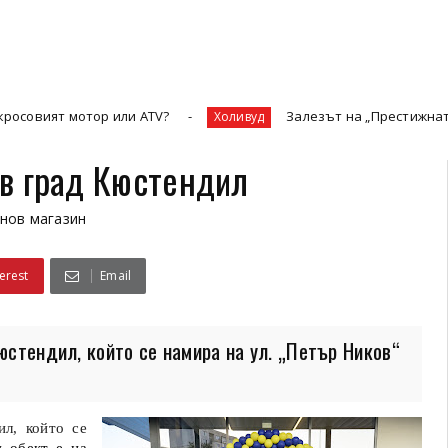
ор или ATV?
Залезът на „Престижната телевизия“ 
Холивуд
н в град Кюстендил
нов магазин
erest
Email
Кюстендил, който се намира на ул. „Петър Ников“
л, който се