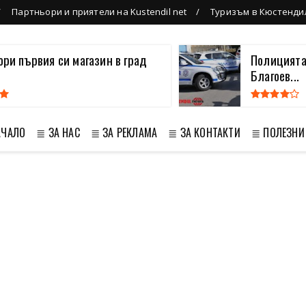
Партньори и приятели на Kustendil net
Туризъм в Кюстенди
вори първия си магазин в град
Полицията
Благоев...
АЧАЛО
≣ ЗА НАС
≣ ЗА РЕКЛАМА
≣ ЗА КОНТАКТИ
≣ ПОЛЕЗНИ