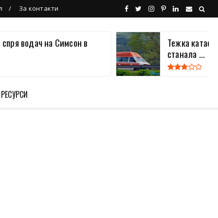
л
За контакти
 спря водач на Симсон в
Тежка катаст
станала ...
 РЕСУРСИ