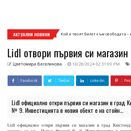
АКТУАЛНИ НОВИНИ
Кой е твоят билет към свободата – кросовият мот
кросов мотор
Lidl отвори първия си магази
Цветомира Веселинова
10/26/2024 02:31:00 PM
Facebook
Twitter
Linkedin
Pint
Lidl официално откри първия си магазин в град 
№ 9. Инвестицията в новия обект е на стойн...
Lidl
официално откри първия си магазин в град Кюстенди