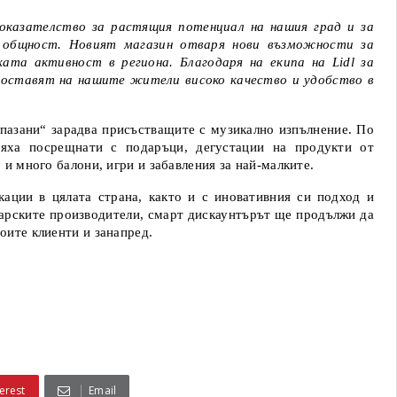
доказателство за растящия потенциал на нашия град и за
 общност. Новият магазин отваря нови възможности за
ата активност в региона. Благодаря на екипа на Lidl за
доставят на нашите жители високо качество и удобство в
лпазани“ зарадва присъстващите с музикално изпълнение. По
бяха посрещнати с подаръци, дегустации на продукти от
 и много балони, игри и забавления за най-малките.
ации в цялата страна, както и с иновативния си подход и
арските производители, смарт дискаунтърът ще продължи да
оите клиенти и занапред.
erest
Email