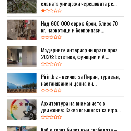
сланата унищожи черешовата ре...
Над 600 000 евро в брой, близо 70
кг. наркотици и боеприпаси...
Модерните интериорни врати през
2026: Естетика, функции и AI...
Pirin.biz - всичко за Пирин, туризъм,
настаняване и ценна ин...
Архитектура на вниманието в
движение: Какво всъщност са игра...
Кой е твоят билет към свободата –