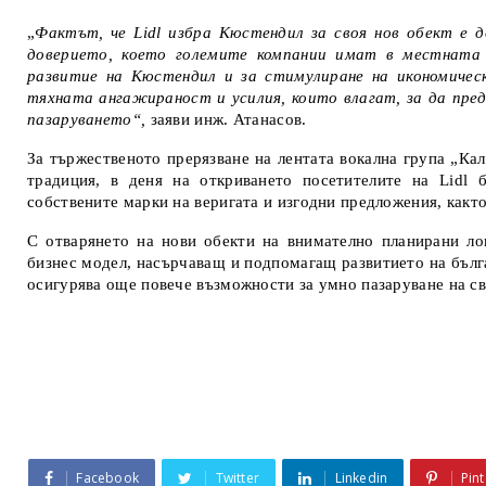
„
Фактът, че Lidl избра Кюстендил за своя нов обект е 
доверието, което големите компании имат в местната
развитие на Кюстендил и за стимулиране на икономическ
тяхната ангажираност и усилия, които влагат, за да пре
пазаруването“,
заяви инж. Атанасов.
За тържественото прерязване на лентата вокална група „Ка
традиция, в деня на откриването посетителите на Lidl 
собствените марки на веригата и изгодни предложения, както
С отварянето на нови обекти на внимателно планирани лок
бизнес модел, насърчаващ и подпомагащ развитието на бълг
осигурява още повече възможности за умно пазаруване на св
Facebook
Twitter
Linkedin
Pint