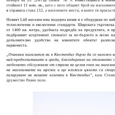
намира на
ул. „Петър Ников“ № 9.
Инвестицията в новия
стойност 11 млн. лв.,
като с него общият брой на магазините
в страната
става 132, а населените места, в които тя присъств
Новият Lidl магазин има модерна визия и е оборудван по на
технологични и екологични стандарти. Широката търговска
от 1400 кв. метра, удобната подредба на продуктите, и п
подбраният асортимент спомагат за по-бързото и лесно па
допълнително удобство на клиентите обектът разпо
паркоместа.
„Очаквам магазинът ни в Кюстендил бързо да се наложи 
най-предпочитаните в града, благодарение на отличното 
любезното обслужване от страна на целия екип на магази
на магазинната ни мрежа и ще вложим цялото си старан
пазаруване на нашите клиенти в Кюстендил
”,
каза Стани
дружество Равно поле.