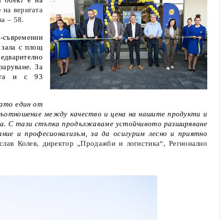
 обект е на
 на веригата
а – 58.
й-съвременни
 зала с площ
редварително
заруване. За
лага и с 93
като един от
съотношение между качество и цена на нашите продукти и
на. С тази стъпка продължаваме устойчивото разширяване
ие и професионализъм, за да осигурим лесно и приятно
слав Колев, директор „Продажби и логистика“, Регионално