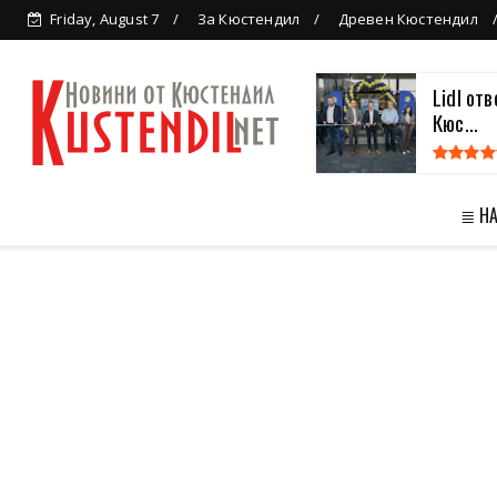
Friday, August 7
За Кюстендил
Древен Кюстендил
Lidl от
Кюс...
≣ Н