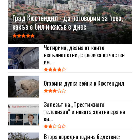
Град Кюстендил - да поговорим за това,
какъв е бил и какъв е днес
Четирима, двама от които
непълнолетни, стреляха по частен
им...
Огромна дупка зейна в Кюстендил
Залезът на „Престижната
телевизия“ и новата златна ера на
ки...
Втора поредна година бедствие: