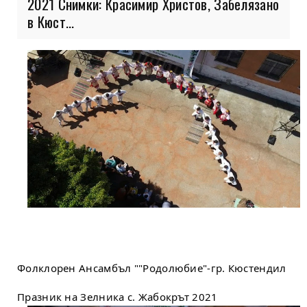
2021 Снимки: Красимир Христов, Забелязано
в Кюст...
Фолклорен Ансамбъл ""Родолюбие"-гр. Кюстендил
Празник на Зелника с. Жабокрът 2021