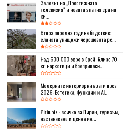
Залезът на „Престижната
телевизия“ и новата златна ера на
ки...
Втора поредна година бедствие:
сланата унищожи черешовата ре...
Над 600 000 евро в брой, близо 70
кг. наркотици и боеприпаси...
Модерните интериорни врати през
2026: Естетика, функции и AI...
Pirin.biz - всичко за Пирин, туризъм,
настаняване и ценна ин...