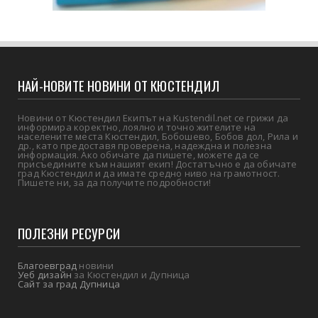
НАЙ-НОВИТЕ НОВИНИ ОТ КЮСТЕНДИЛ
Новини от Кюстендил Екипът на Kustendil.net се грижи да
информира коректно, лоялно и точно жителите на
населените места Кюстендил, Бобошево, Бобов дол, Рила и
др., като предоставя проверена, надеждна и полезна
информация. Ако обичате да пишете, можете да се
присъедините към нашият екип! Достатъчно е да обичате
град Кюстендил и да имате средно ниво на грамотност.
Пишете ни, за да получите подробности!
ПОЛЕЗНИ РЕСУРСИ
Благоевград
новини
Уеб дизайн
за Кюстендил и Дупница
Сайт за град Дупница