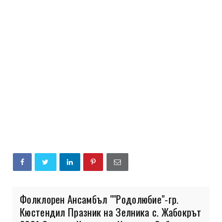
Фолклорен Ансамбъл ""Родолюбие"-гр.
Кюстендил Празник на Зелника с. Жабокрът