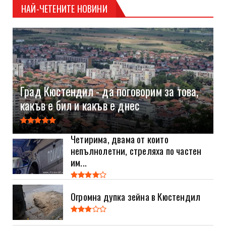
НАЙ-ЧЕТЕНИТЕ НОВИНИ
Град Кюстендил - да поговорим за това,
какъв е бил и какъв е днес
Четирима, двама от които
непълнолетни, стреляха по частен
им...
Огромна дупка зейна в Кюстендил