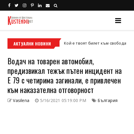
с
АКТУАЛНИ НОВИНИ
Кой е твоят билет към свободата – кросови
кросов мотор
Водач на товарен автомобил,
предизвикал тежък пътен инцидент на
Е 79 с четирима загинали, е привлечен
към наказателна отговорност
Vasilena
5/16/2021 05:19:00 PM
България