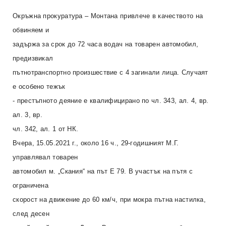
Окръжна прокуратура – Монтана привлече в качеството на
обвиняем и
задържа за срок до 72 часа водач на товарен автомобил,
предизвикал
пътнотранспортно произшествие с 4 загинали лица. Случаят
е особено тежък
- престъпното деяние е квалифицирано по чл. 343, ал. 4, вр.
ал. 3, вр.
чл. 342, ал. 1 от НК.
Вчера, 15.05.2021 г., около 16 ч., 29-годишният М.Г.
управлявал товарен
автомобил м. „Скания“ на път Е 79. В участък на пътя с
ограничена
скорост на движение до 60 км/ч, при мокра пътна настилка,
след десен