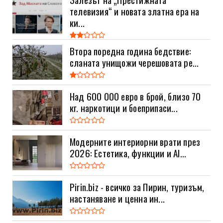
телевизия“ и новата златна ера на
ки...
Втора поредна година бедствие:
сланата унищожи черешовата ре...
Над 600 000 евро в брой, близо 70
кг. наркотици и боеприпаси...
Модерните интериорни врати през
2026: Естетика, функции и AI...
Pirin.biz - всичко за Пирин, туризъм,
настаняване и ценна ин...