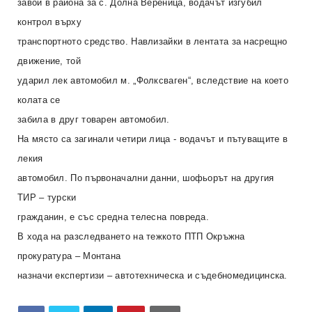
завой в района за с. Долна Вереница, водачът изгубил
контрол върху
транспортното средство. Навлизайки в лентата за насрещно
движение, той
ударил лек автомобил м. „Фолксваген“, вследствие на което
колата се
забила в друг товарен автомобил.
На място са загинали четири лица - водачът и пътуващите в
лекия
автомобил. По първоначални данни, шофьорът на другия
ТИР – турски
гражданин, е със средна телесна повреда.
В хода на разследването на тежкото ПТП Окръжна
прокуратура – Монтана
назначи експертизи – автотехническа и съдебномедицинска.