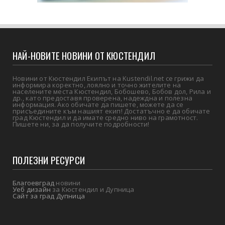
НАЙ-НОВИТЕ НОВИНИ ОТ КЮСТЕНДИЛ
Новини от Кюстендил Екипът на Kustendil.net се грижи да
информира коректно, лоялно и точно жителите на
населените места Кюстендил, Бобошево, Бобов дол, Рила и
др., като предоставя проверена, надеждна и полезна
информация. Ако обичате да пишете, можете да се
присъедините към нашият екип! Достатъчно е да обичате
град Кюстендил и да имате средно ниво на грамотност.
Пишете ни, за да получите подробности!
ПОЛЕЗНИ РЕСУРСИ
Благоевград
новини
Уеб дизайн
за Кюстендил и Дупница
Сайт за град Дупница