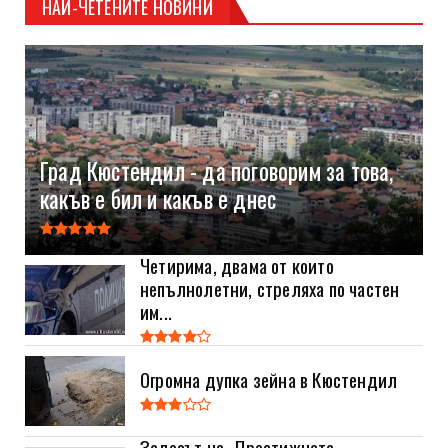
НАЙ-ЧЕТЕНИТЕ НОВИНИ
Град Кюстендил - да поговорим за това,
какъв е бил и какъв е днес
Четирима, двама от които
непълнолетни, стреляха по частен
им...
Огромна дупка зейна в Кюстендил
Залезът на „Престижната