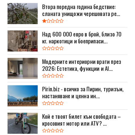
Втора поредна година бедствие:
сланата унищожи черешовата ре...
Над 600 000 евро в брой, близо 70
кг. наркотици и боеприпаси...
Модерните интериорни врати през
2026: Естетика, функции и AI...
Pirin.biz - всичко за Пирин, туризъм,
настаняване и ценна ин...
Кой е твоят билет към свободата –
кросовият мотор или ATV? ...