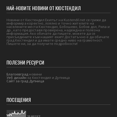
НАЙ-НОВИТЕ НОВИНИ ОТ КЮСТЕНДИЛ
Новини от Кюстендил Екипът на Kustendil.net се грижи да
информира коректно, лоялно и точно жителите на
населените места Кюстендил, Бобошево, Бобов дол, Рила и
др., като предоставя проверена, надеждна и полезна
информация. Ако обичате да пишете, можете да се
присъедините към нашият екип! Достатъчно е да обичате
град Кюстендил и да имате средно ниво на грамотност.
Пишете ни, за да получите подробности!
ПОЛЕЗНИ РЕСУРСИ
Благоевград
новини
Уеб дизайн
за Кюстендил и Дупница
Сайт за град Дупница
ПОСЕЩЕНИЯ
2
1
9
3
2
3
7