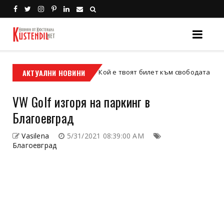
АКТУАЛНИ НОВИНИ
Кой е твоят билет към свободата – кросовият
кросов мотор
VW Golf изгоря на паркинг в
Благоевград
Vasilena
5/31/2021 08:39:00 AM
Благоевград