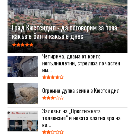
Град Кюстендил - да поговорим за това,
какъв е бил и какъв е днес
Четирима, двама от които
непълнолетни, стреляха по частен
им...
Огромна дупка зейна в Кюстендил
Залезът на „Престижната
телевизия“ и новата златна ера на
ки...