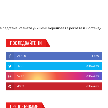
сланата унищожи черешовата реколта в Кюстендилско
Кюстен
ПОСЛЕДВАЙТЕ НИ
21200
Fans
3290
Followers
5212
Followers
4002
Followers
ПРЕПОРЪЧВАМЕ