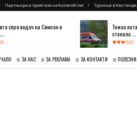
Партньори и приятели на Kustendil net
Туризъм в Кюстенди
та спря водач на Симсон в
Тежка кат
..
станала ...
АЧАЛО
≣ ЗА НАС
≣ ЗА РЕКЛАМА
≣ ЗА КОНТАКТИ
≣ ПОЛЕЗНИ