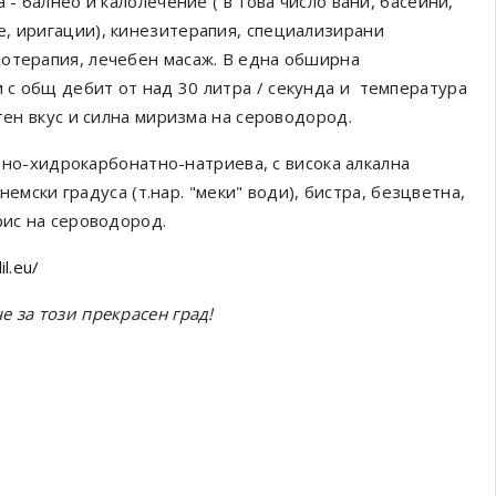
 - балнео и калолечение ( в това число вани, басейни,
, иригации), кинезитерапия, специализирани
иотерапия, лечебен масаж. В една обширна
с общ дебит от над 30 литра / секунда и температура
ятен вкус и силна миризма на сероводород.
атно-хидрокарбонатно-натриева, с висока алкална
 немски градуса (т.нар. "меки" води), бистра, безцветна,
ирис на сероводород.
il.eu/
е за този прекрасен град!