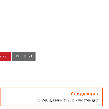
erest
Email
Следващи
① Уеб дизайн & SEO - Кюстендил