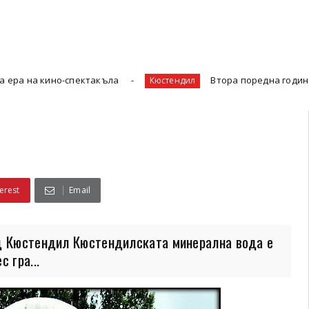
-спектакъла
Втора поредна година бедствие: 
Кюстендил
erest
Email
ад Кюстендил Кюстендилската минерална вода е
 гра...