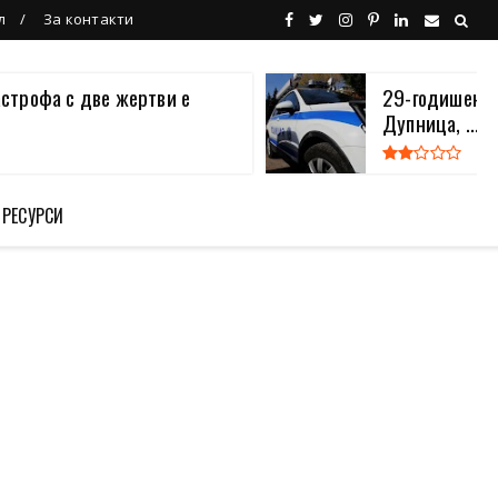
л
За контакти
астрофа с две жертви е
29-годишен в
Дупница, ...
 РЕСУРСИ