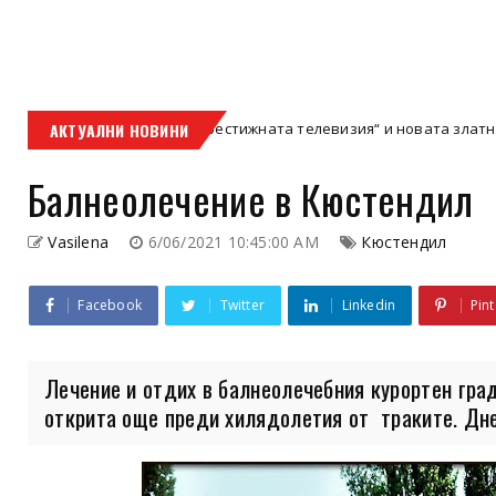
Залезът на „Престижната телевизия“ и новата златна ера на кино
АКТУАЛНИ НОВИНИ
Балнеолечение в Кюстендил
Vasilena
6/06/2021 10:45:00 AM
Кюстендил
Facebook
Twitter
Linkedin
Pint
Лечение и отдих в балнеолечебния курортен гр
открита още преди хилядолетия от траките. Днес