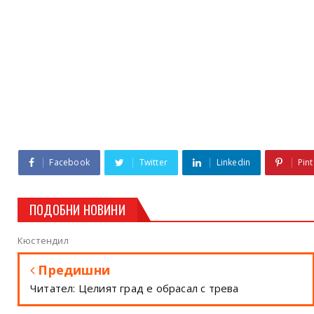
Facebook
Twitter
Linkedin
Pint
ПОДОБНИ НОВИНИ
Кюстендил
Предишни
Читател: Целият град е обрасал с трева