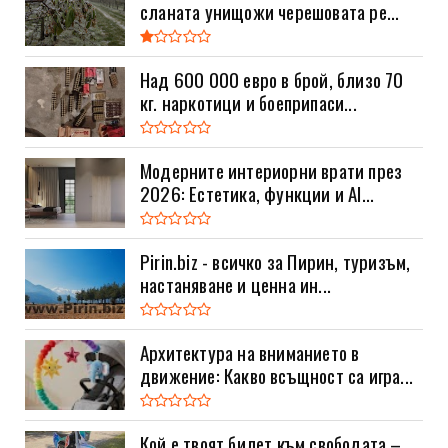
сланата унищожи черешовата ре...
Над 600 000 евро в брой, близо 70
кг. наркотици и боеприпаси...
Модерните интериорни врати през
2026: Естетика, функции и AI...
Pirin.biz - всичко за Пирин, туризъм,
настаняване и ценна ин...
Архитектура на вниманието в
движение: Какво всъщност са игра...
Кой е твоят билет към свободата –