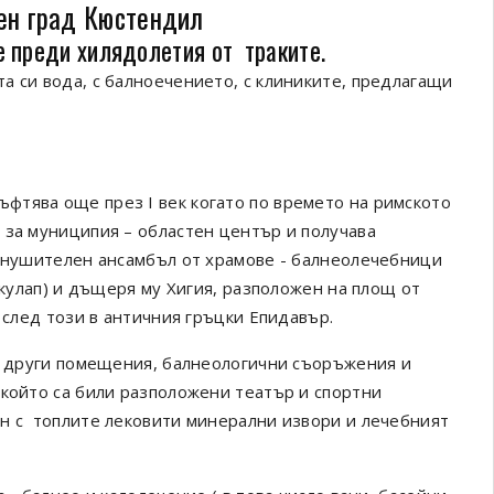
тен град Кюстендил
е преди хилядолетия от траките.
а си вода, с балноечението, с клиниките, предлагащи
тява още през I век когато по времето на римското
 за муниципия – областен център и получава
 внушителен ансамбъл от храмове - балнеолечебници
скулап) и дъщеря му Хигия, разположен на площ от
в след този в античния гръцки Епидавър.
 и други помещения, балнеологични съоръжения и
 който са били разположени театър и спортни
ен с топлите лековити минерални извори и лечебният