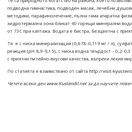
Те са природното богатство на района, което позволява
подводна гимнастика, подводен масаж, лечебни душове
методики, парафинолечение, пълна гама апаратна физ
хидротермална зона бликат 40 горещи минерални води 
от 73С при каптажа. Водата е бистра, безцветна с при
Тя е с ниска минерализация (0,678-0,719 мг / л), сулф
реакция (рН 8,9-9,15), с ниска водна твърдост - 0,2-0,3
с приятни питейно-вкусови качества, въпреки лекия м
По статията е взаимствано от сайта
http://visit-kyustend
Четете всеки ден
www.Kustendil.net
за да научите повеч