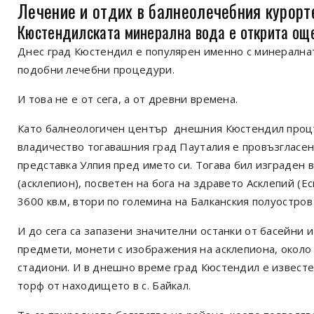
Лечение и отдих в балнеолечебния курор
Кюстендилската минерална вода е открита ощ
Днес град Кюстендил е популярен именно с минералнат
подобни лечебни процедури.
И това не е от сега, а от древни времена.
Като балнеологичен център днешния Кюстендил процъф
владичество тогавашния град Пауталия е провъзгласен
представка Улпия пред името си. Тогава бил изграден
(асклепион), посветен на бога на здравето Асклепий (Е
3600 кв.м, втори по големина на Балканския полуостро
И до сега са запазени значителни останки от басейни
предмети, монети с изображения на асклепиона, около
стадиони. И в днешно време град Кюстендил е извест
торф от находището в с. Байкал.