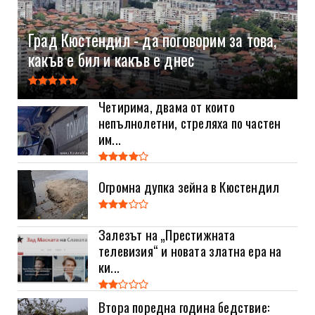
Град Кюстендил - да поговорим за това,
какъв е бил и какъв е днес
Четирима, двама от които
непълнолетни, стреляха по частен
им...
Огромна дупка зейна в Кюстендил
Залезът на „Престижната
телевизия“ и новата златна ера на
ки...
Втора поредна година бедствие: