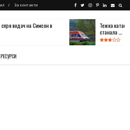
ил
За контакти
 спря водач на Симсон в
Тежка катаст
станала ...
 РЕСУРСИ