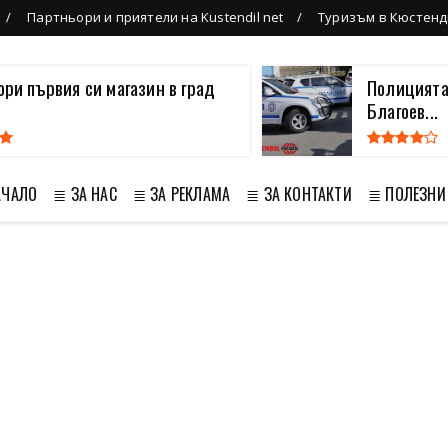
Партньори и приятели на Kustendil net
Туризъм в Кюстенд
вори първия си магазин в град
Полицията
Благоев...
АЧАЛО
≣ ЗА НАС
≣ ЗА РЕКЛАМА
≣ ЗА КОНТАКТИ
≣ ПОЛЕЗНИ