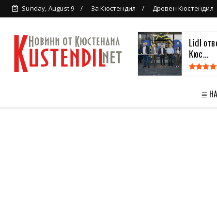
Sunday, August 9
За Кюстендил
Древен Кюстендил
Lidl от
Кюс...
≣ Н