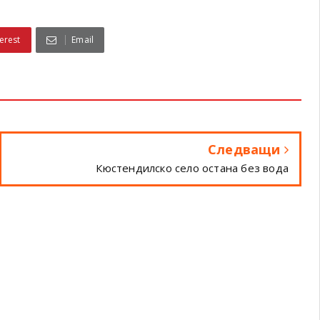
erest
Email
Следващи
Кюстендилско село остана без вода