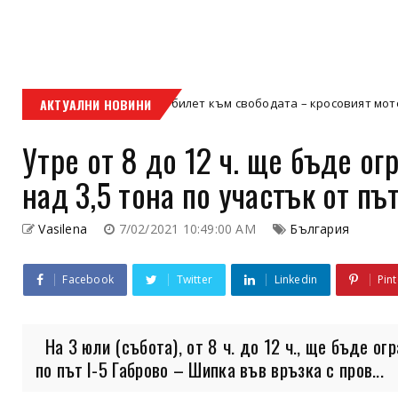
Кой е твоят билет към свободата – кросовият мотор или ATV?
АКТУАЛНИ НОВИНИ
р
Утре от 8 до 12 ч. ще бъде о
над 3,5 тона по участък от път
Vasilena
7/02/2021 10:49:00 AM
България
Facebook
Twitter
Linkedin
Pint
На 3 юли (събота), от 8 ч. до 12 ч., ще бъде о
по път I-5 Габрово – Шипка във връзка с пров...