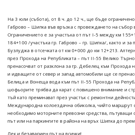
На 3 юли (събота), от 8 ч. до 12 ч., ще бъде ограничен
Габрово – Шипка във връзка с провеждането на събор в
Ограничението е за участъка от път I-5 между км 155+1
184+100 /участъка гр. Габрово – гр. Шипка/, както и з
Бузлуджа в отсечката от км 0+000 до км 12+213. Алте
през Прохода на Републиката – път II-55 Велико Търн
пренасочват от разклона за гр. Дебелец към Прохода н
и идващите от север и запад автомобили ще се пренасо
Белица и Вонеща вода към път II-55 Прохода на Репуб
шофьорите трябва да карат с повишено внимание и стр
тъй като преминават през участък с ремонтни дейност
Международна колоездачна обиколка, чийто маршрут съ
необходимо моторните превозни средства, пътуващи о
път или на паркингите в района на връх Шипка до прем
Лек и безавариен път на всички!