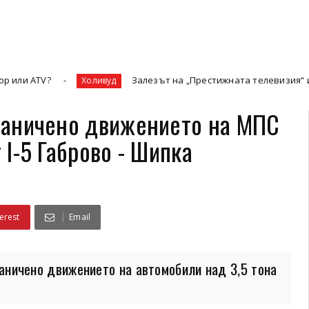
Залезът на „Престижната телевизия“ и новата зла
Холивуд
граничено движението на МПС
 I-5 Габрово - Шипка
erest
Email
граничено движението на автомобили над 3,5 тона