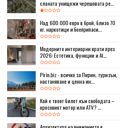
сланата унищожи черешовата ре...
Над 600 000 евро в брой, близо 70
кг. наркотици и боеприпаси...
Модерните интериорни врати през
2026: Естетика, функции и AI...
Pirin.biz - всичко за Пирин, туризъм,
настаняване и ценна ин...
Кой е твоят билет към свободата –
кросовият мотор или ATV? ...
Архитектура на вниманието в