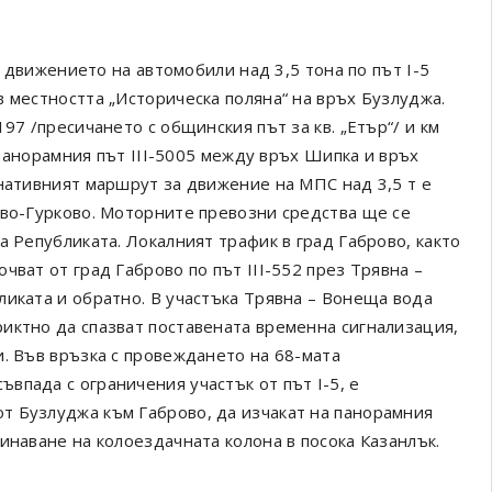
о движението на автомобили над 3,5 тона по път I-5
 местността „Историческа поляна“ на връх Бузлуджа.
97 /пресичането с общинския път за кв. „Етър“/ и км
а панорамния път III-5005 между връх Шипка и връх
рнативният маршрут за движение на МПС над 3,5 т е
ово-Гурково. Моторните превозни средства ще се
а Републиката. Локалният трафик в град Габрово, както
чват от град Габрово по път III-552 през Трявна –
ликата и обратно. В участъка Трявна – Вонеща вода
иктно да спазват поставената временна сигнализация,
и. Във връзка с провеждането на 68-мата
впада с ограничения участък от път I-5, е
т Бузлуджа към Габрово, да изчакат на панорамния
инаване на колоездачната колона в посока Казанлък.