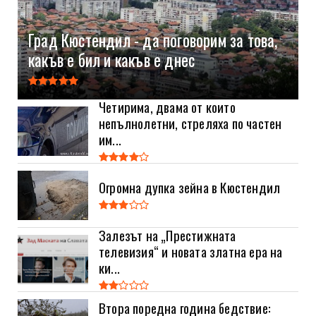
Град Кюстендил - да поговорим за това,
какъв е бил и какъв е днес
Четирима, двама от които
непълнолетни, стреляха по частен
им...
Огромна дупка зейна в Кюстендил
Залезът на „Престижната
телевизия“ и новата златна ера на
ки...
Втора поредна година бедствие: