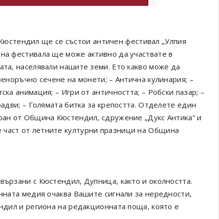
р. Кюстендил ще се състои античен фестивал „Улпия
 на фестивала ще може активно да участвате в
ата, населявали нашите земи. Ето какво може да
веноръчно сечене на монети; – Антична кулинария; –
ска анимация; – Игри от античността; – Робски пазар; –
радви; – Голямата битка за крепостта. Отделете един
иран от Община Кюстендил, сдружение „Дукс Антика“ и
 част от летните културни празници на Община
вързани с Кюстендил, Дупница, както и околността.
онната медия очаква Вашите сигнали за нередности,
ендил и региона на редакционната поща, която е