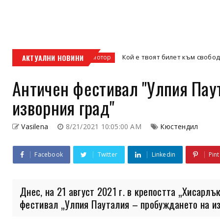
с
АКТУАЛНИ НОВИНИ
Кой е твоят билет към свободата – кросови
кросов мотор
Античен фестивал "Улпия Пау
изворния град"
Vasilena
8/21/2021 10:05:00 AM
Кюстендил
Facebook
Twitter
Linkedin
Pint
Днес, на 21 август 2021 г. в крепостта „Хисарлъ
фестивал „Улпия Пауталия – пробуждането на изв