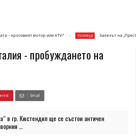
ят мотор или ATV?
Залезът на „Престижната телев
Холивуд
талия - пробуждането на
erest
Email
ка“ в гр. Кюстендил ще се състои античен
орния ...