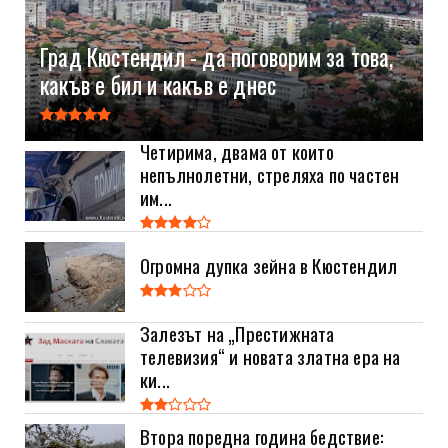
Град Кюстендил - да поговорим за това,
какъв е бил и какъв е днес
Четирима, двама от които
непълнолетни, стреляха по частен
им...
Огромна дупка зейна в Кюстендил
Залезът на „Престижната
телевизия“ и новата златна ера на
ки...
Втора поредна година бедствие: