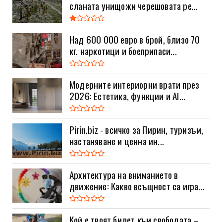
сланата унищожи черешовата ре...
Над 600 000 евро в брой, близо 70
кг. наркотици и боеприпаси...
Модерните интериорни врати през
2026: Естетика, функции и AI...
Pirin.biz - всичко за Пирин, туризъм,
настаняване и ценна ин...
Архитектура на вниманието в
движение: Какво всъщност са игра...
Кой е твоят билет към свободата –