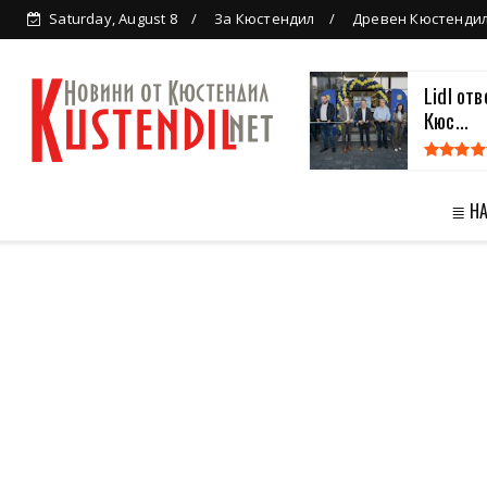
Saturday, August 8
За Кюстендил
Древен Кюстенди
Lidl от
Кюс...
≣ Н