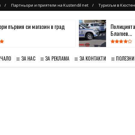
л
Партньори и приятели на Kustendil net
Туризъм в Кюсте
вори първия си магазин в град
Полицията
Благоев...
АЧАЛО
≣ ЗА НАС
≣ ЗА РЕКЛАМА
≣ ЗА КОНТАКТИ
≣ ПОЛЕЗНИ