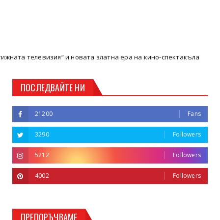
изия“ и новата златна ера на кино-спектакъла
Кюстендил
ПОСЛЕДВАЙТЕ НИ
21200
Fans
3290
Followers
5212
Followers
4002
Followers
ПРЕПОРЪЧВАМЕ