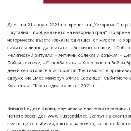
Днес, на 21 август 2021 г. в крепостта „Хисарлъка“ в г
Пауталия – пробуждането на изворния град“. По време
историческа възстановка на един ден от живота на хор
видите и лично да опитате: – Антични занаяти; – Собст
Религиозни ритуали; – Антични облекла и оръжия; – Дет
Бойни техники; – Стрелба с лък; – Хвърляне на бойни б
ден и се потопете в историята! Фестивалът е организ
сдружение „Мос Майорум Улпие Сердице“. Събитието е
Кюстендил "Кюстендилско лято" 2021 г
Винаги бъдете първи, научавайки най-новите новини, с
Четете всеки ден www.Kustendil.net. Екипът на електр
случващи се събития, както и за всичко, касаещо Кюст