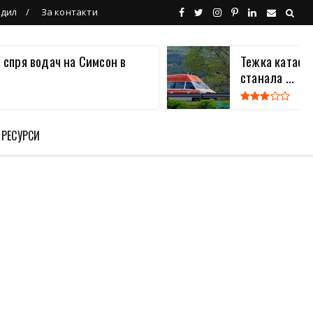
ндил
За контакти
 спря водач на Симсон в
Тежка катаст
станала ...
 РЕСУРСИ