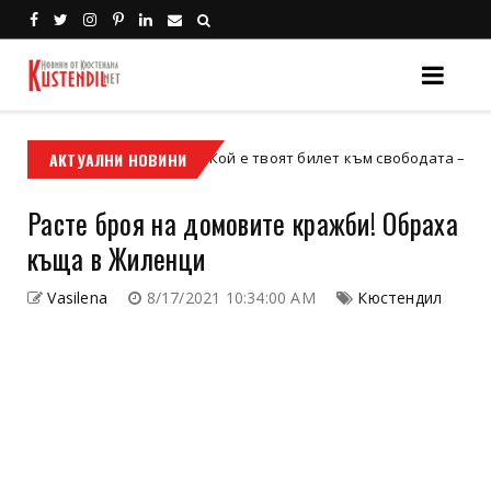
АКТУАЛНИ НОВИНИ
Кой е твоят билет към свободата – кросовият 
кросов мотор
Расте броя на домовите кражби! Обраха
къща в Жиленци
Vasilena
8/17/2021 10:34:00 AM
Кюстендил