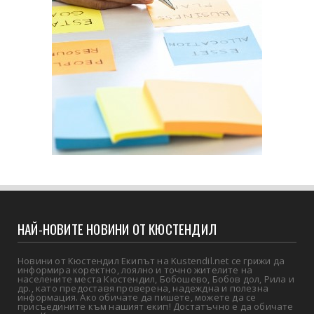
НАЙ-НОВИТЕ НОВИНИ ОТ КЮСТЕНДИЛ
Новини от Кюстендил Екипът на Kustendil.net се грижи да
информира коректно, лоялно и точно жителите на
населените места Кюстендил, Бобошево, Бобов дол, Рила и
др., като предоставя проверена, надеждна и полезна
информация. Ако обичате да пишете, можете да се
присъедините към нашият екип! Достатъчно е да обичате