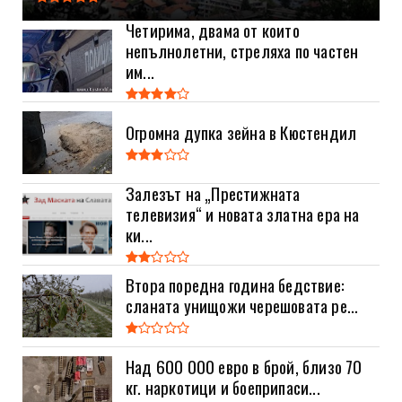
Четирима, двама от които
непълнолетни, стреляха по частен
им...
Огромна дупка зейна в Кюстендил
Залезът на „Престижната
телевизия“ и новата златна ера на
ки...
Втора поредна година бедствие:
сланата унищожи черешовата ре...
Над 600 000 евро в брой, близо 70
кг. наркотици и боеприпаси...