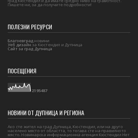
град Кюстендил и да имате средно ниво на грамотност.
Пишете ни, за да получите подробности!
ПОЛЕЗНИ РЕСУРСИ
Благоевград
новини
Уеб дизайн
за Кюстендил и Дупница
Сайт за град Дупница
ПОСЕЩЕНИЯ
2
1
9
5
4
8
7
НОВИНИ ОТ ДУПНИЦА И РЕГИОНА
Ако сте жител на град Дупница, Кюстендил, или на друго
населено място от областта, то тогава сте на правилното
място. Новинарска информационна агенция Кюстендил Нет