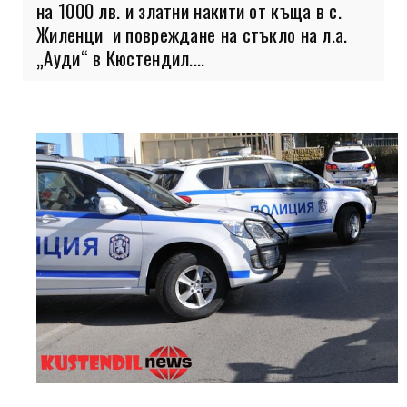
на 1000 лв. и златни накити от къща в с.
Жиленци и повреждане на стъкло на л.а.
„Ауди“ в Кюстендил....