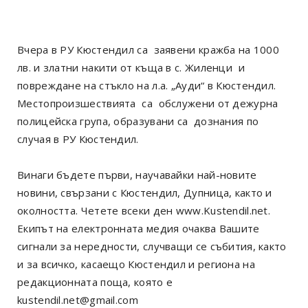
Вчера в РУ Кюстендил са заявени кражба на 1000
лв. и златни накити от къща в с. Жиленци и
повреждане на стъкло на л.а. „Ауди“ в Кюстендил.
Местопроизшествията са обслужени от дежурна
полицейска група, образувани са дознания по
случая в РУ Кюстендил.
Винаги бъдете първи, научавайки най-новите
новини, свързани с Кюстендил, Дупница, както и
околността. Четете всеки ден www.Kustendil.net.
Екипът на електронната медия очаква Вашите
сигнали за нередности, случващи се събития, както
и за всичко, касаещо Кюстендил и региона на
редакционната поща, която е
kustendil.net@gmail.com