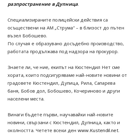
разпространение в Дупница
.
Специализираните полицейски действия са
осъществени на АМ „Струма“ – в близост до пътен
възел Бобошево.
По случая е образувано досъдебно производство,
работата продължава под надзора на прокурор.
Знаете ли, че ние, екипът на Кюстендил Нет сме
хората, които подсигуряваме най-новите новини от
градовете Кюстендил, Дупица, Рила, Сапарева
баня, Бобов дол, Бобошево, Кочериново и други
населени места.
Винаги бъдете първи, научавайки най-новите
новини, свързани с Кюстендил, Дупница, както и
околността. Четете всеки ден
www.Kustendil.net
.