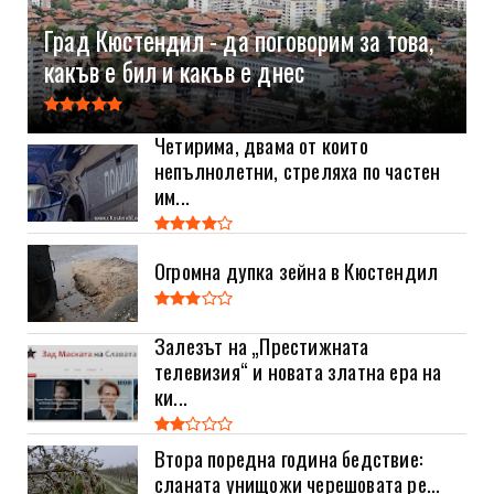
Град Кюстендил - да поговорим за това,
какъв е бил и какъв е днес
Четирима, двама от които
непълнолетни, стреляха по частен
им...
Огромна дупка зейна в Кюстендил
Залезът на „Престижната
телевизия“ и новата златна ера на
ки...
Втора поредна година бедствие:
сланата унищожи черешовата ре...