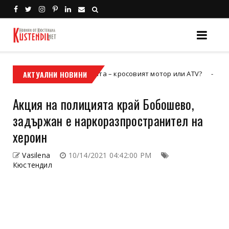
 билет към свободата – кросовият мотор или ATV?
АКТУАЛНИ НОВИНИ
Холивуд
Акция на полицията край Бобошево,
задържан е наркоразпространител на
хероин
Vasilena
10/14/2021 04:42:00 PM
Кюстендил