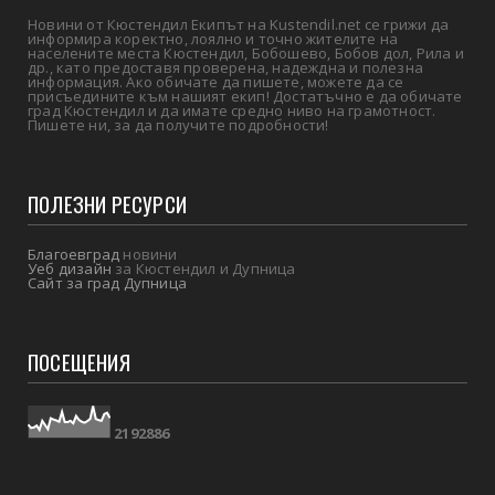
Новини от Кюстендил Екипът на Kustendil.net се грижи да
информира коректно, лоялно и точно жителите на
населените места Кюстендил, Бобошево, Бобов дол, Рила и
др., като предоставя проверена, надеждна и полезна
информация. Ако обичате да пишете, можете да се
присъедините към нашият екип! Достатъчно е да обичате
град Кюстендил и да имате средно ниво на грамотност.
Пишете ни, за да получите подробности!
ПОЛЕЗНИ РЕСУРСИ
Благоевград
новини
Уеб дизайн
за Кюстендил и Дупница
Сайт за град Дупница
ПОСЕЩЕНИЯ
2
1
9
2
8
8
6