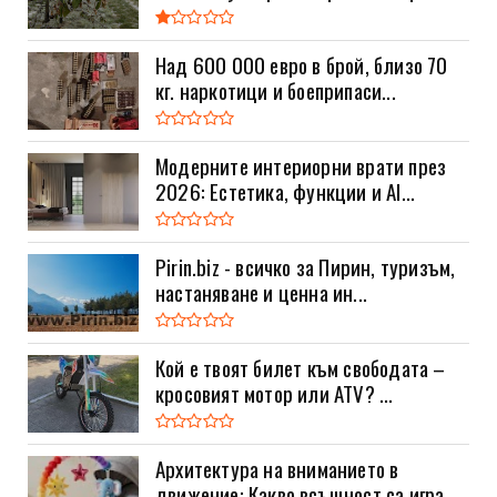
Над 600 000 евро в брой, близо 70
кг. наркотици и боеприпаси...
Модерните интериорни врати през
2026: Естетика, функции и AI...
Pirin.biz - всичко за Пирин, туризъм,
настаняване и ценна ин...
Кой е твоят билет към свободата –
кросовият мотор или ATV? ...
Архитектура на вниманието в
движение: Какво всъщност са игра...