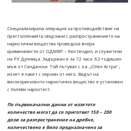
Специализирана операция за противодействие на
престъпленията свързани с разпространението на
наркотични вещества проведоха вчера
криминалисти от ОДМВР – Кюстендил, и служители
на РУ Дупница. Задържан е за 72 часа 62-годишен
мъж от Сандански. Той пътувал с л.а. „Опел Астра“ ,
иззет е пакет с хероин от него. Видът на
високорисковото наркотично вещество е установен
с полеви наркотест.
По първоначални данни от иззетото
количество могат да се приготвят 150 – 200
дози за разпространение на дребно,
количествено е било предназначено за