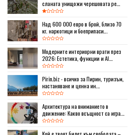
сланата унищожи черешовата ре...
Над 600 000 евро в брой, близо 70
кг. наркотици и боеприпаси...
Модерните интериорни врати през
2026: Естетика, функции и AI...
Pirin.biz - всичко за Пирин, туризъм,
настаняване и ценна ин...
Архитектура на вниманието в
движение: Какво всъщност са игра...
Кой е твоят билет към свободата –