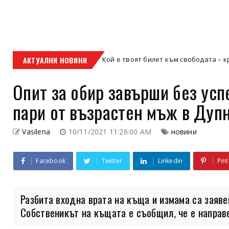
АКТУАЛНИ НОВИНИ
Кой е твоят билет към свободата – кросовият мотор
росов мотор
Опит за обир завърши без усп
пари от възрастен мъж в Дуп
Vasilena
10/11/2021 11:26:00 AM
новини
Facebook
Twitter
Linkedin
Pint
Разбита входна врата на къща и измама са заяв
Собственикът на къщата е съобщил, че е направен