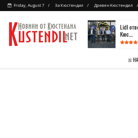
Friday, August 7
За Кюстендил
Древен Кюстендил
Lidl от
Кюс...
≣ Н