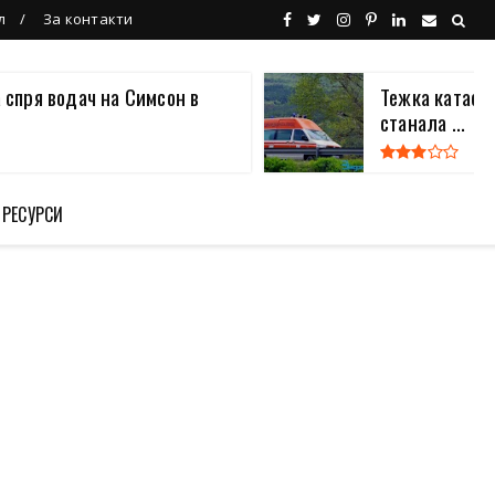
л
За контакти
 спря водач на Симсон в
Тежка катаст
станала ...
 РЕСУРСИ