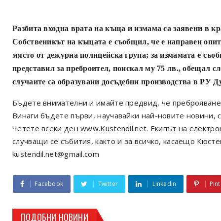
Разбита входна врата на къща и измама са заявени в к
Собственикът на къщата е съобщил, че е направен опит 
място от дежурна полицейска група; за измамата е съо
представил за преброител, поискал му 75 лв., обещал с
случаите са образувани досъдебни производства в РУ Д
Бъдете внимателни и имайте предвид, че преброяван
Винаги бъдете първи, научавайки най-новите новини, с
Четете всеки ден www.Kustendil.net. Екипът на електр
случващи се събития, както и за всичко, касаещо Кюст
kustendil.net@gmail.com
Facebook
Twitter
Linkedin
Pint
ПОДОБНИ НОВИНИ