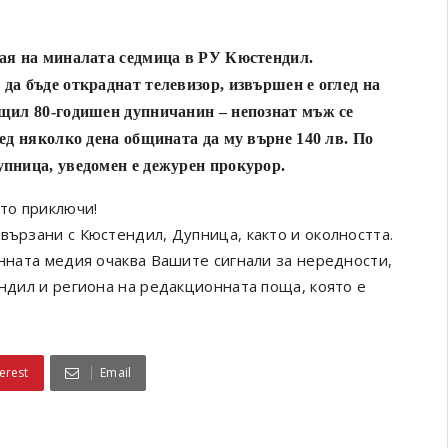
рая на миналата седмица в РУ Кюстендил.
да бъде откраднат телевизор, извършен е оглед на
бщил 80-годишен дупничанин – непознат мъж се
лед няколко дена общината да му върне 140 лв. По
упница, уведомен е дежурен прокурор.
ето приключи!
вързани с Кюстендил, Дупница, както и околността.
онната медия очаква Вашите сигнали за нередности,
ендил и региона на редакционната поща, която е
erest
Email