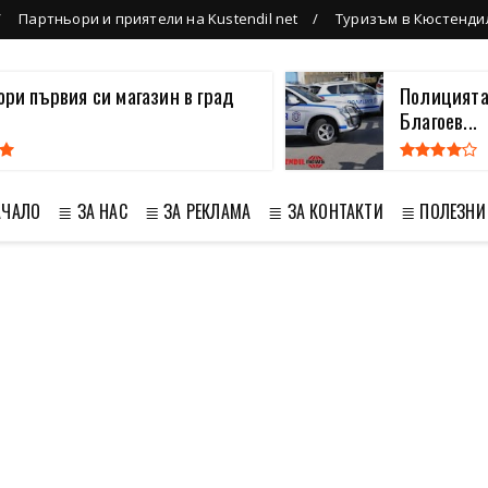
Партньори и приятели на Kustendil net
Туризъм в Кюстенди
вори първия си магазин в град
Полицията
Благоев...
АЧАЛО
≣ ЗА НАС
≣ ЗА РЕКЛАМА
≣ ЗА КОНТАКТИ
≣ ПОЛЕЗНИ