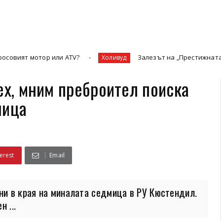
 или ATV?
Залезът на „Престижната телевизия“ и 
Холивуд
ех, мним преброител поиска
ница
erest
Email
ени в края на миналата седмица в РУ Кюстендил.
 ...