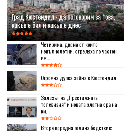
Град Кюстендил - да поговорим за това,
какъв е бил и какъв е днес
Четирима, двама от които
непълнолетни, стреляха по частен
им...
Огромна дупка зейна в Кюстендил
Залезът на „Престижната
телевизия“ и новата златна ера на
ки...
Втора поредна година бедствие: