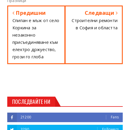
Празници
Предишни
Следващи
Спипан е мъж от село
Строителни ремонти
Коркина за
в София и областта
незаконно
присъединяване към
електро држуество,
грози го глоба
ПОСЛЕДВАЙТЕ НИ
21200
Fans
3290
Followers