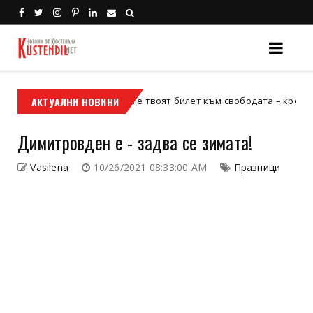
АКТУАЛНИ НОВИНИ
Кой е твоят билет към свободата – кросовият мото
кросов мотор
Димитровден е - задва се зимата!
Vasilena
10/26/2021 08:33:00 AM
Празници