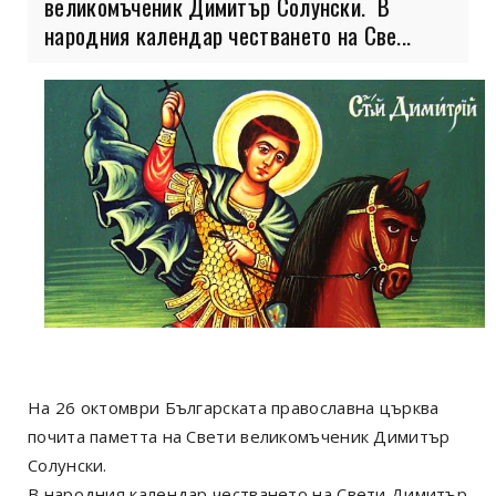
великомъченик Димитър Солунски. В
народния календар честването на Све...
На 26 октомври Българската православна църква
почита паметта на Свети великомъченик Димитър
Солунски.
В народния календар честването на Свети Димитър