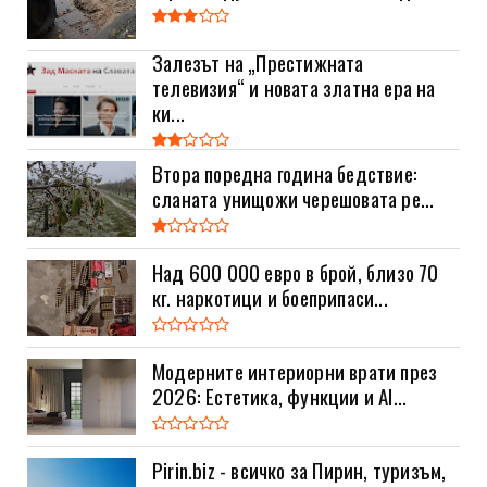
Залезът на „Престижната
телевизия“ и новата златна ера на
ки...
Втора поредна година бедствие:
сланата унищожи черешовата ре...
Над 600 000 евро в брой, близо 70
кг. наркотици и боеприпаси...
Модерните интериорни врати през
2026: Естетика, функции и AI...
Pirin.biz - всичко за Пирин, туризъм,