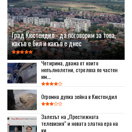
Град Кюстендил - да поговорим за това,
какъв е бил и какъв е днес
Четирима, двама от които
непълнолетни, стреляха по частен
им...
Огромна дупка зейна в Кюстендил
Залезът на „Престижната
телевизия“ и новата златна ера на
ки...