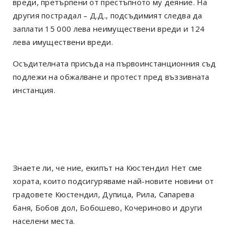
вреди, претърпени от престъпното му деяние. На
другия пострадал – Д.Д., подсъдимият следва да
заплати 15 000 лева неимуществени вреди и 124
лева имуществени вреди.
Осъдителната присъда на първоинстанционния съд
подлежи на обжалване и протест пред въззивната
инстанция.
Знаете ли, че ние, екипът на Кюстендил Нет сме
хората, които подсигуряваме най-новите новини от
градовете Кюстендил, Дупица, Рила, Сапарева
баня, Бобов дол, Бобошево, Кочериново и други
населени места.