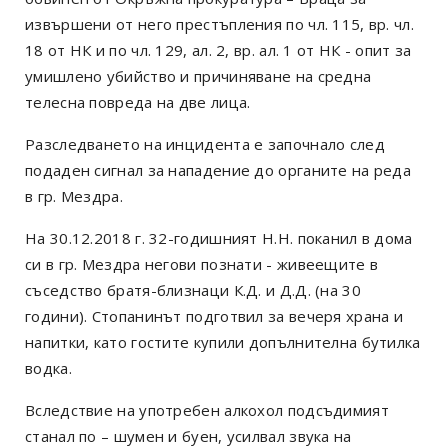
извършени от него престъпления по чл. 115, вр. чл.
18 от НК и по чл. 129, ал. 2, вр. ал. 1 от НК - опит за
умишлено убийство и причиняване на средна
телесна повреда на две лица.
Разследването на инцидента е започнало след
подаден сигнал за нападение до органите на реда
в гр. Мездра.
На 30.12.2018 г. 32-годишният Н.Н. поканил в дома
си в гр. Мездра негови познати - живеещите в
съседство братя-близнаци К.Д. и Д.Д. (на 30
години). Стопанинът подготвил за вечеря храна и
напитки, като гостите купили допълнителна бутилка
водка.
Вследствие на употребен алкохол подсъдимият
станал по – шумен и буен, усилвал звука на