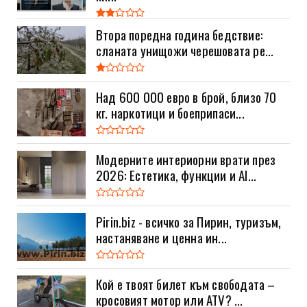
Втора поредна година бедствие:
сланата унищожи черешовата ре...
Над 600 000 евро в брой, близо 70
кг. наркотици и боеприпаси...
Модерните интериорни врати през
2026: Естетика, функции и AI...
Pirin.biz - всичко за Пирин, туризъм,
настаняване и ценна ин...
Кой е твоят билет към свободата –
кросовият мотор или ATV? ...