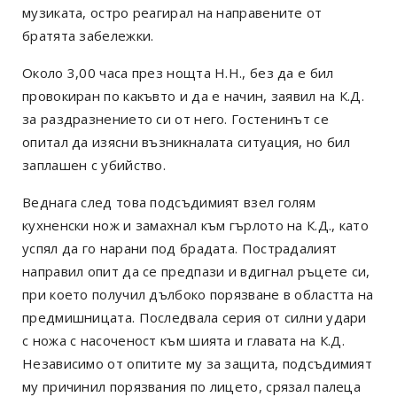
музиката, остро реагирал на направените от
братята забележки.
Около 3,00 часа през нощта Н.Н., без да е бил
провокиран по какъвто и да е начин, заявил на К.Д.
за раздразнението си от него. Гостенинът се
опитал да изясни възникналата ситуация, но бил
заплашен с убийство.
Веднага след това подсъдимият взел голям
кухненски нож и замахнал към гърлото на К.Д., като
успял да го нарани под брадата. Пострадалият
направил опит да се предпази и вдигнал ръцете си,
при което получил дълбоко порязване в областта на
предмишницата. Последвала серия от силни удари
с ножа с насоченост към шията и главата на К.Д.
Независимо от опитите му за защита, подсъдимият
му причинил порязвания по лицето, срязал палеца