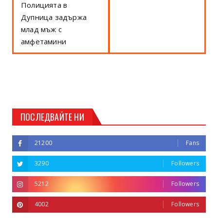
Полицията в
Дупница задържа
млад мъж с
амфетамини
ПОСЛЕДВАЙТЕ НИ
21200
Fans
3290
Followers
5212
Followers
4002
Followers