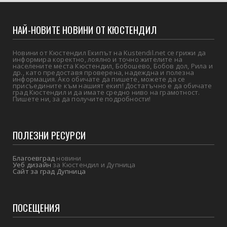
НАЙ-НОВИТЕ НОВИНИ ОТ КЮСТЕНДИЛ
Новини от Кюстендил Екипът на Kustendil.net се грижи да
информира коректно, лоялно и точно жителите на
населените места Кюстендил, Бобошево, Бобов дол, Рила и
др., като предоставя проверена, надеждна и полезна
информация. Ако обичате да пишете, можете да се
присъедините към нашият екип! Достатъчно е да обичате
град Кюстендил и да имате средно ниво на грамотност.
Пишете ни, за да получите подробности!
ПОЛЕЗНИ РЕСУРСИ
Благоевград
новини
Уеб дизайн
за Кюстендил и Дупница
Сайт за град Дупница
ПОСЕЩЕНИЯ