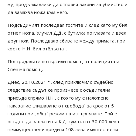
му, продължавайки да отправя закани за убийство и
да замахва ножа към него.
Подсъдимият последвал гостите и след като му бил
отнет ножа. Улучил Д.Д. с бутилка по главата и взел
друг нож. Последвало сбиване между тримата, при
което Н.Н. бил отблъснат.
Пострадалите потърсили помощ от полицията и
Спешна помощ.
Днес, 20.10.2021 г., след приключило съдебно
следствие съдът се произнесе с осъдителна
присъда спрямо Н.Н., с която му е наложено
наказание „лишаване от свобода“ за срок от 5
години при „общ“ режим на изтърпяване. Той е
осъден да заплати на К.Д. сумата от 30 000 лева
неимуществени вреди и 108 лева имуществени