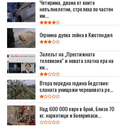
Четирима, двама от които
непълнолетни, стреляха по частен
им...
Огромна дупка зейна в Кюстендил
Залезът на „Престижната
телевизия“ и новата златна ера на
ки...
Втора поредна година бедствие:
сланата унищожи черешовата ре...
Над 600 000 евро в брой, близо 70
кг. наркотици и боеприпаси...