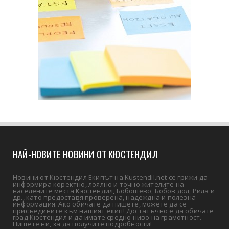
НАЙ-НОВИТЕ НОВИНИ ОТ КЮСТЕНДИЛ
Новини от Кюстендил Екипът на Kustendil.net се грижи да
информира коректно, лоялно и точно жителите на
населените места Кюстендил, Бобошево, Бобов дол, Рила и
др., като предоставя проверена, надеждна и полезна
информация. Ако обичате да пишете, можете да се
присъедините към нашият екип! Достатъчно е да обичате
град Кюстендил и да имате средно ниво на грамотност.
Пишете ни, за да получите подробности!