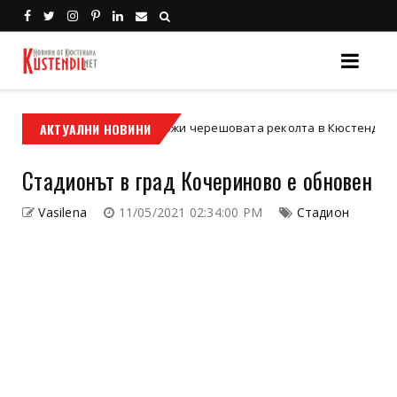
твие: сланата унищожи черешовата реколта в Кюстендилско
АКТУАЛНИ НОВИНИ
Стадионът в град Кочериново е обновен
Vasilena
11/05/2021 02:34:00 PM
Стадион