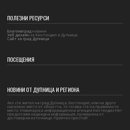
ПОЛЕЗНИ РЕСУРСИ
Благоевград
новини
Уеб дизайн
за Кюстендил и Дупница
Сайт за град Дупница
ПОСЕЩЕНИЯ
НОВИНИ ОТ ДУПНИЦА И РЕГИОНА
Ако сте жител на град Дупница, Кюстендил, или на друго
населено място от областта, то тогава сте на правилното
място. Новинарска информационна агенция Кюстендил Нет
предоставя надеждна информация, проверена от
достоверни източници. Приятен престой!