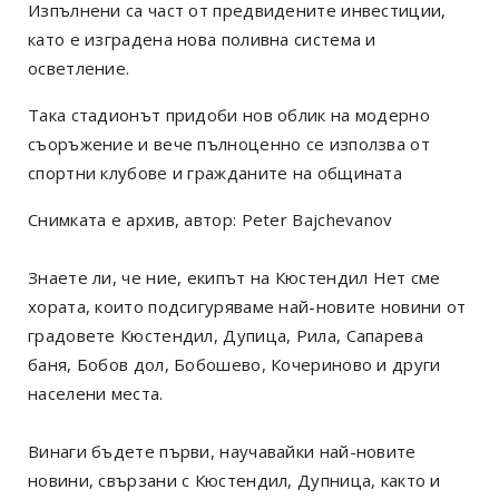
Изпълнени са част от предвидените инвестиции,
като е изградена нова поливна система и
осветление.
Така стадионът придоби нов облик на модерно
съоръжение и вече пълноценно се използва от
спортни клубове и гражданите на общината
Снимката е архив, автор: Peter Bajchevanov
Знаете ли, че ние, екипът на Кюстендил Нет сме
хората, които подсигуряваме най-новите новини от
градовете Кюстендил, Дупица, Рила, Сапарева
баня, Бобов дол, Бобошево, Кочериново и други
населени места.
Винаги бъдете първи, научавайки най-новите
новини, свързани с Кюстендил, Дупница, както и