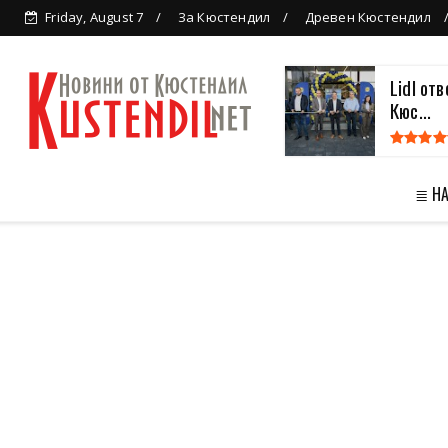
Friday, August 7
За Кюстендил
Древен Кюстендил
Lidl от
Кюс...
≣ Н