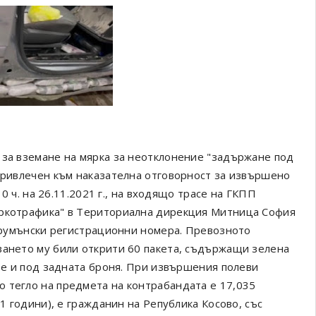
 за вземане на мярка за неотклонение "задържане под
 привлечен към наказателна отговорност за извършено
30 ч. на 26.11.2021 г., на входящо трасе на ГКПП
аркотрафика" в Териториална дирекция Митница София
с румънски регистрационни номера. Превозното
ването му били открити 60 пакета, съдържащи зелена
ете и под задната броня. При извършения полеви
 тегло на предмета на контрабандата е 17,035
41 години), е гражданин на Република Косово, със