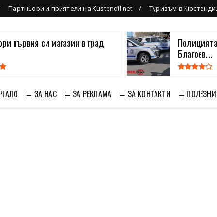
Партньори и приятели на Kustendil net
Туризъм в Кюстенди
вори първия си магазин в град
Полицията
Благоев...
АЧАЛО
≣ ЗА НАС
≣ ЗА РЕКЛАМА
≣ ЗА КОНТАКТИ
≣ ПОЛЕЗНИ