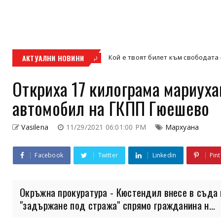
АКТУАЛНИ НОВИНИ
Кой е твоят билет към свободата – кросовият
кросов мотор
Откриха 17 килограма мариухан
автомобил на ГКПП Гюешево
Vasilena
11/29/2021 06:01:00 PM
Мархуана
Facebook
Twitter
Linkedin
Pint
Окръжна прокуратура - Кюстендил внесе в съда 
"задържане под стража" спрямо гражданина н...