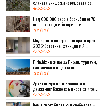
сланата унищожи черешовата ре...
Над 600 000 евро в брой, близо 70
кг. наркотици и боеприпаси...
Модерните интериорни врати през
2026: Естетика, функции и AI...
Pirin.biz - всичко за Пирин, туризъм,
настаняване и ценна ин...
Архитектура на вниманието в
движение: Какво всъщност са игра...
Кой е твоят билет към свободата –