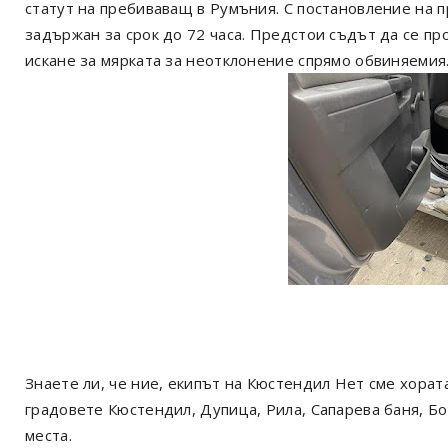
статут на пребиваващ в Румъния. С постановление на 
задържан за срок до 72 часа. Предстои съдът да се п
искане за мярката за неотклонение спрямо обвиняемия
Знаете ли, че ние, екипът на Кюстендил Нет сме хорат
градовете Кюстендил, Дупица, Рила, Сапарева баня, Б
места.