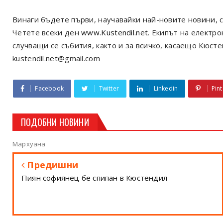
Винаги бъдете първи, научавайки най-новите новини, с
Четете всеки ден
www.Kustendil.net
. Екипът на електр
случващи се събития, както и за всичко, касаещо Кюст
kustendil.net@gmail.com
Facebook
Twitter
Linkedin
Pint
ПОДОБНИ НОВИНИ
Мархуана
Предишни
Пиян софиянец бе спипан в Кюстендил