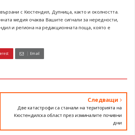
вързани с Кюстендил, Дупница, както и околността.
онната медия очаква Вашите сигнали за нередности,
ендил и региона на редакционната поща, която е
erest
Email
Следващи
Две катастрофи са станали на територията на
Кюстендилска област през изминалите почивни
дни