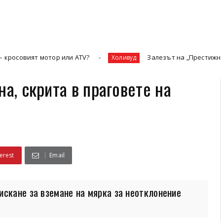
 мотор или ATV?
Залезът на „Престижната телевизи
Холивуд
а, скрита в праговете на
erest
Email
искане за вземане на мярка за неотклонение