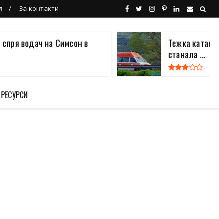
л
За контакти
 спря водач на Симсон в
Тежка катаст
станала ...
 РЕСУРСИ