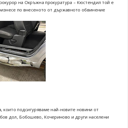
прокурор на Окръжна прокуратура – Кюстендил той е
роизнесе по внесеното от държавното обвинение
.
а, които подсигуряваме най-новите новини от
обов дол, Бобошево, Кочериново и други населени