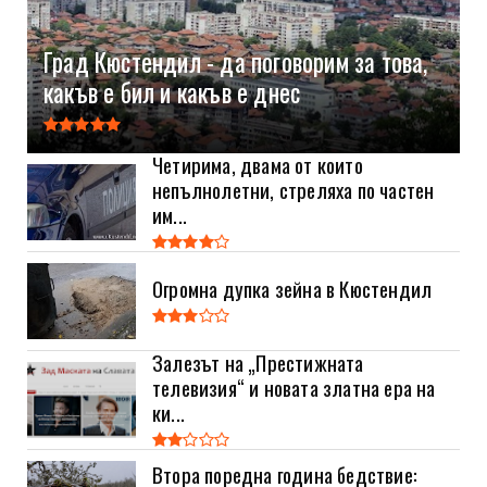
Град Кюстендил - да поговорим за това,
какъв е бил и какъв е днес
Четирима, двама от които
непълнолетни, стреляха по частен
им...
Огромна дупка зейна в Кюстендил
Залезът на „Престижната
телевизия“ и новата златна ера на
ки...
Втора поредна година бедствие: