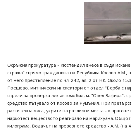
Окръжна прокуратура - Кюстендил внесе в съда искане
стража" спрямо гражданина на Република Косово А.М.,
от него престъпление по чл. 242, ал. 2 от НК. Около 15,
Гюешево, митнически инспектори от отдел "Борба с н
спрели за проверка лек автомобил, м. "Опел Зафира", 
средство пътувало от Косово за Румъния. При претърс
растителна маса, укрити на различни места - в прагов
наркотест веществото реагирало на марихуана. Общото
килограма. Водачът на превозното средство - А.М. (на 