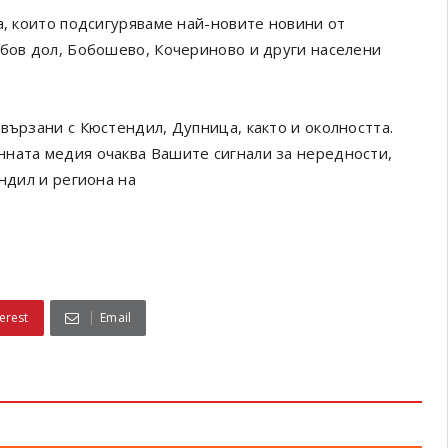
а, които подсигуряваме най-новите новини от
обов дол, Бобошево, Кочериново и други населени
вързани с Кюстендил, Дупница, както и околността.
онната медия очаква Вашите сигнали за нередности,
ендил и региона на
erest
Email