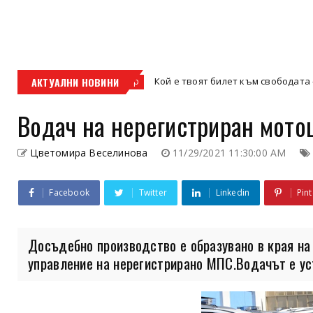
АКТУАЛНИ НОВИНИ
Кой е твоят билет към свободата – кросовият 
кросов мотор
Водач на нерегистриран мото
Цветомира Веселинова
11/29/2021 11:30:00 AM
Facebook
Twitter
Linkedin
Pint
Досъдебно производство е образувано в края на
управление на нерегистрирано МПС.Водачът е уст