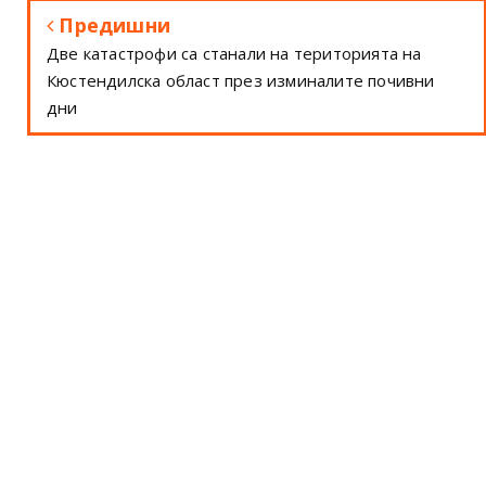
Предишни
Две катастрофи са станали на територията на
Кюстендилска област през изминалите почивни
дни