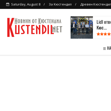
Saturday, August 8
За Кюстендил
Древен Кюстенди
Lidl от
Кюс...
≣ Н