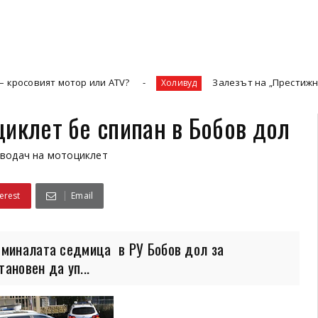
мотор или ATV?
Залезът на „Престижната телевизи
Холивуд
циклет бе спипан в Бобов дол
водач на мотоциклет
erest
Email
 миналата седмица в РУ Бобов дол за
ановен да уп...