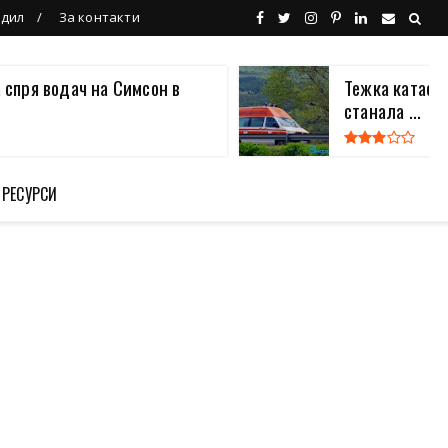
ндил
За контакти
 спря водач на Симсон в
Тежка катаст
станала ...
 РЕСУРСИ