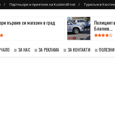
л
Партньори и приятели на Kustendil net
Туризъм в Кюсте
вори първия си магазин в град
Полицията
Благоев...
АЧАЛО
≣ ЗА НАС
≣ ЗА РЕКЛАМА
≣ ЗА КОНТАКТИ
≣ ПОЛЕЗНИ