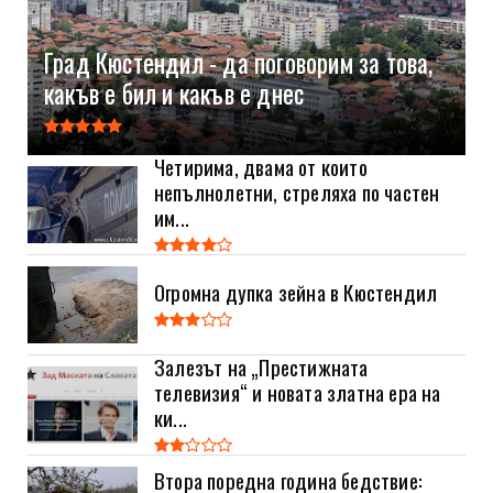
Град Кюстендил - да поговорим за това,
какъв е бил и какъв е днес
Четирима, двама от които
непълнолетни, стреляха по частен
им...
Огромна дупка зейна в Кюстендил
Залезът на „Престижната
телевизия“ и новата златна ера на
ки...
Втора поредна година бедствие: