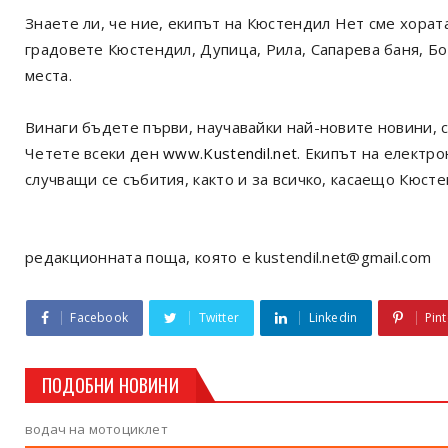
Знаете ли, че ние, екипът на Кюстендил Нет сме хорат
градовете Кюстендил, Дупица, Рила, Сапарева баня, Б
места.
Винаги бъдете първи, научавайки най-новите новини, с
Четете всеки ден
www.Kustendil.net
. Екипът на електр
случващи се събития, както и за всичко, касаещо Кюст
редакционната поща, която е kustendil.net@gmail.com
Facebook
Twitter
Linkedin
Pint
ПОДОБНИ НОВИНИ
водач на мотоциклет