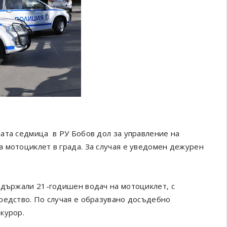
ата седмица в РУ Бобов дол за управление на
 мотоциклет в града. За случая е уведомен дежурен
адържали 21-годишен водач на мотоциклет, с
редство. По случая е образувано досъдебно
курор.