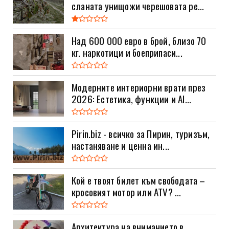
сланата унищожи черешовата ре...
Над 600 000 евро в брой, близо 70
кг. наркотици и боеприпаси...
Модерните интериорни врати през
2026: Естетика, функции и AI...
Pirin.biz - всичко за Пирин, туризъм,
настаняване и ценна ин...
Кой е твоят билет към свободата –
кросовият мотор или ATV? ...
Архитектура на вниманието в