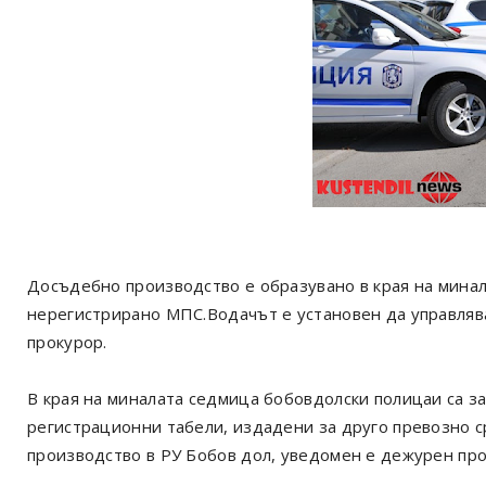
Досъдебно производство е образувано в края на минал
нерегистрирано МПС.Водачът е установен да управлява
прокурор.
В края на миналата седмица бобовдолски полицаи са з
регистрационни табели, издадени за друго превозно с
производство в РУ Бобов дол, уведомен е дежурен про