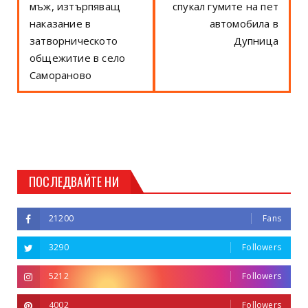
мъж, изтърпяващ
спукал гумите на пет
наказание в
автомобила в
затворническото
Дупница
общежитие в село
Самораново
ПОСЛЕДВАЙТЕ НИ
21200
Fans
3290
Followers
5212
Followers
4002
Followers