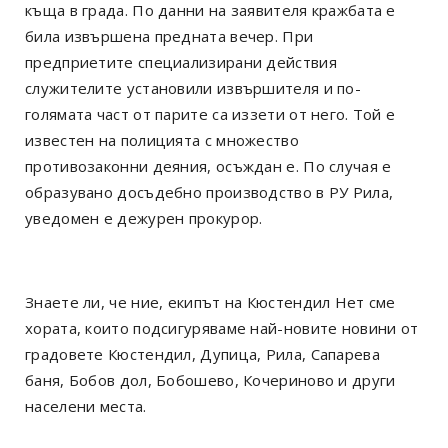
къща в града. По данни на заявителя кражбата е
била извършена предната вечер. При
предприетите специализирани действия
служителите установили извършителя и по-
голямата част от парите са иззети от него. Той е
известен на полицията с множество
противозаконни деяния, осъждан е. По случая е
образувано досъдебно производство в РУ Рила,
уведомен е дежурен прокурор.
Знаете ли, че ние, екипът на Кюстендил Нет сме
хората, които подсигуряваме най-новите новини от
градовете Кюстендил, Дупица, Рила, Сапарева
баня, Бобов дол, Бобошево, Кочериново и други
населени места.