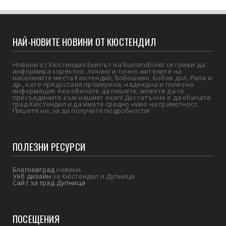
НАЙ-НОВИТЕ НОВИНИ ОТ КЮСТЕНДИЛ
Новини от Кюстендил Екипът на Kustendil.net се грижи да
информира коректно, лоялно и точно жителите на
населените места Кюстендил, Бобошево, Бобов дол, Рила и
др., като предоставя проверена, надеждна и полезна
информация. Ако обичате да пишете, можете да се
присъедините към нашият екип! Достатъчно е да обичате
град Кюстендил и да имате средно ниво на грамотност.
Пишете ни, за да получите подробности!
ПОЛЕЗНИ РЕСУРСИ
Благоевград
новини
Уеб дизайн
за Кюстендил и Дупница
Сайт за град Дупница
ПОСЕЩЕНИЯ