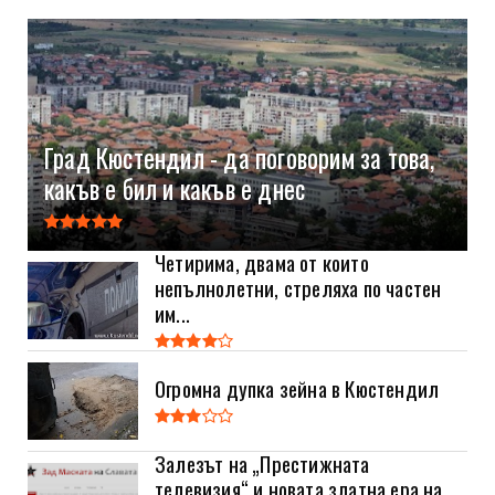
Град Кюстендил - да поговорим за това,
какъв е бил и какъв е днес
Четирима, двама от които
непълнолетни, стреляха по частен
им...
Огромна дупка зейна в Кюстендил
Залезът на „Престижната
телевизия“ и новата златна ера на