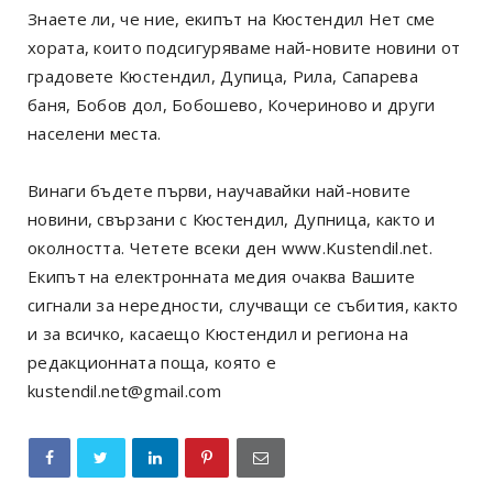
Знаете ли, че ние, екипът на Кюстендил Нет сме
хората, които подсигуряваме най-новите новини от
градовете Кюстендил, Дупица, Рила, Сапарева
баня, Бобов дол, Бобошево, Кочериново и други
населени места.
Винаги бъдете първи, научавайки най-новите
новини, свързани с Кюстендил, Дупница, както и
околността. Четете всеки ден www.Kustendil.net.
Екипът на електронната медия очаква Вашите
сигнали за нередности, случващи се събития, както
и за всичко, касаещо Кюстендил и региона на
редакционната поща, която е
kustendil.net@gmail.com