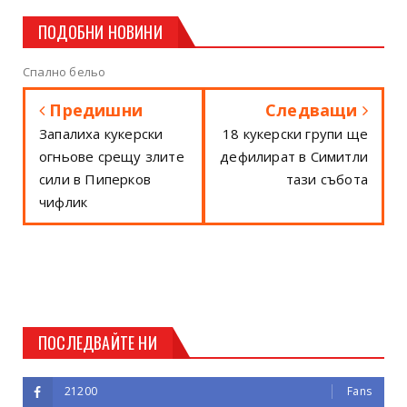
ПОДОБНИ НОВИНИ
Спално бельо
Предишни
Следващи
Запалиха кукерски
18 кукерски групи ще
огньове срещу злите
дефилират в Симитли
сили в Пиперков
тази събота
чифлик
ПОСЛЕДВАЙТЕ НИ
21200
Fans