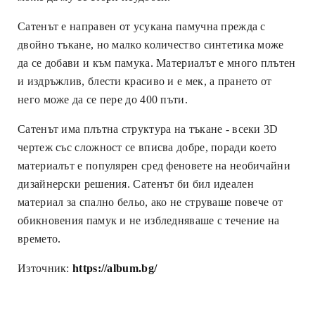
Сатенът е направен от усукана памучна прежда с
двойно тъкане, но малко количество синтетика може
да се добави и към памука. Материалът е много плътен
и издръжлив, блести красиво и е мек, а прането от
него може да се пере до 400 пъти.
Сатенът има плътна структура на тъкане - всеки 3D
чертеж със сложност се вписва добре, поради което
материалът е популярен сред феновете на необичайни
дизайнерски решения. Сатенът би бил идеален
материал за спално бельо, ако не струваше повече от
обикновения памук и не избледняваше с течение на
времето.
Източник:
https://album.bg/