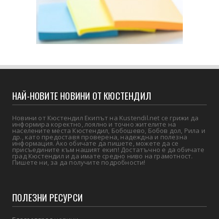
НАЙ-НОВИТЕ НОВИНИ ОТ КЮСТЕНДИЛ
Новини от Кюстендил Екипът на Kustendil.net се грижи да
информира коректно, лоялно и точно жителите на
населените места Кюстендил, Бобошево, Бобов дол, Рила и
др., като предоставя проверена, надеждна и полезна
информация. Ако обичате да пишете, можете да се
присъедините към нашият екип! Достатъчно е да обичате
град Кюстендил и да имате средно ниво на грамотност.
Пишете ни, за да получите подробности!
ПОЛЕЗНИ РЕСУРСИ