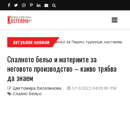
АКТУАЛНИ НОВИНИ
Pirin.biz - всичко за Пирин, туризъм, настаняване и ценна
Pirin
Спалното бельо и материите за
неговото производство – какво трябва
да знаем
Цветомира Веселинова
1/13/2022 04:05:00 PM
Спално бельо