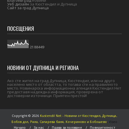
Благоевград
новини
Уеб дизайн
за Кюстендил и Дупница
Сайт за град Дупница
ПОСЕЩЕНИЯ
2
1
8
8
4
4
9
НОВИНИ ОТ ДУПНИЦА И РЕГИОНА
Ако сте жител на град Дупница, Кюстендил, или на друго
населено място от областта, то тогава сте на правилното
място. Новинарска информационна агенция Кюстендил Нет
предоставя надеждна информация, проверена от
достоверни източници. Приятен престой!
Copyright ©
2026
Kustendil Net - Новини от Кюстендил, Дупница,
Бобов дол, Рила, Сапарева баня, Кочериново и Бобошево
,
Viseo
Начало
За нас
Права за ползване
Поверителност