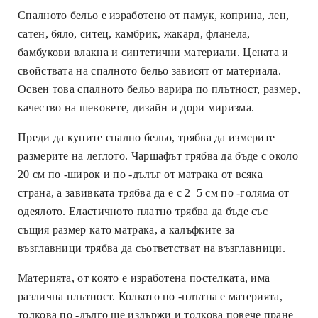
Спалното бельо е изработено от памук, коприна, лен,
сатен, бяло, ситец, камбрик, жакард, фланела,
бамбукови влакна и синтетични материали. Цената и
свойствата на спалното бельо зависят от материала.
Освен това спалното бельо варира по плътност, размер,
качество на шевовете, дизайн и дори миризма.
Преди да купите спално бельо, трябва да измерите
размерите на леглото. Чаршафът трябва да бъде с около
20 см по -широк и по -дълъг от матрака от всяка
страна, а завивката трябва да е с 2–5 см по -голяма от
одеялото. Еластичното платно трябва да бъде със
същия размер като матрака, а калъфките за
възглавници трябва да съответстват на възглавници.
Материята, от която е изработена постелката, има
различна плътност. Колкото по -плътна е материята,
толкова по -дълго ще издържи и толкова повече пране