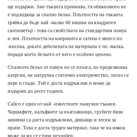
ще издържи. Ако тъканта прониква, тя обикновено не
е подходяща за спално бельо. Плътността на тъканта
трябва да бъде най -малко 60 нишки на квадратен
сантиметър - това са свойствата на стандартния памук
и лен. Плътността на коприната и сатена е много по
-висока, докато дебелината на материала е по -малка,
поради което бельото от него е особено ценено.
Спалното бельо от памук не се плъзга, не предизвиква
алергии, не натрупва статично електричество, лесно се
пере и глади. Той е доста издръжлив и може да
издържи до десет години.
Calico е един от най -известните памучни тъкани.
Чаршафите, калъфките за възглавници, грубите бяли
завивки са доста издръжливи, дишащи и лесни за
пране. Това е доста труден материал, така че на някои
може да му се стори неудобен.