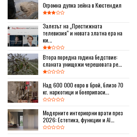
Огромна дупка зейна в Кюстендил
Залезът на „Престижната
телевизия“ и новата златна ера на
ки...
Втора поредна година бедствие:
сланата унищожи черешовата ре...
Над 600 000 евро в брой, близо 70
кг. наркотици и боеприпаси...
Модерните интериорни врати през
2026: Естетика, функции и AI...