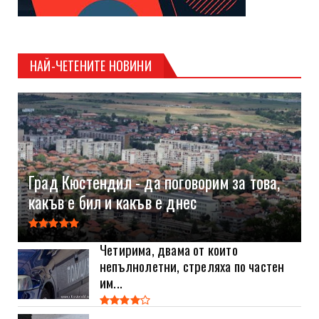
НАЙ-ЧЕТЕНИТЕ НОВИНИ
Град Кюстендил - да поговорим за това,
какъв е бил и какъв е днес
Четирима, двама от които
непълнолетни, стреляха по частен
им...