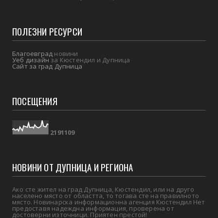
ПОЛЕЗНИ РЕСУРСИ
Благоевград
новини
Уеб дизайн
за Кюстендил и Дупница
Сайт за град Дупница
ПОСЕЩЕНИЯ
2
1
9
1
1
0
9
НОВИНИ ОТ ДУПНИЦА И РЕГИОНА
Ако сте жител на град Дупница, Кюстендил, или на друго
населено място от областта, то тогава сте на правилното
място. Новинарска информационна агенция Кюстендил Нет
предоставя надеждна информация, проверена от
достоверни източници. Приятен престой!