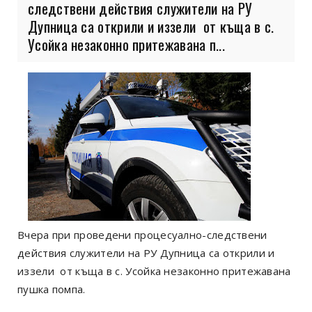
следствени действия служители на РУ
Дупница са открили и иззели от къща в с.
Усойка незаконно притежавана п...
Вчера при проведени процесуално-следствени
действия служители на РУ Дупница са открили и
иззели от къща в с. Усойка незаконно притежавана
пушка помпа.