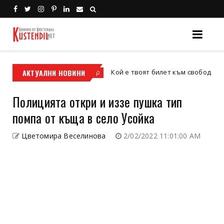
фис
АКТУАЛНИ НОВИНИ
Кой е твоят билет към свободата – кросо
кросов мотор
Полицията откри и иззе пушка тип
помпа от къща в село Усойка
Цветомира Веселинова
2/02/2022 11:01:00 AM