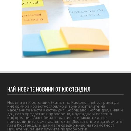
НАЙ-НОВИТЕ НОВИНИ ОТ КЮСТЕНДИЛ
Новини от Кюстендил Екипът на Kustendil.net се грижи да
информира коректно, лоялно и точно жителите на
населените места Кюстендил, Бобошево, Бобов дол, Рила и
др., като предоставя проверена, надеждна и полезна
информация. Ако обичате да пишете, можете да се
присъедините към нашият екип! Достатъчно е да обичате
град Кюстендил и да имате средно ниво на грамотност.
Пишете ни, за да получите подробности!