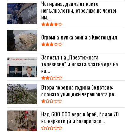
Четирима, двама от които
непълнолетни, стреляха по частен
им...
Огромна дупка зейна в Кюстендил
Залезът на „Престижната
телевизия“ и новата златна ера на
ки...
Втора поредна година бедствие:
сланата унищожи черешовата ре...
Над 600 000 евро в брой, близо 70
кг. наркотици и боеприпаси...