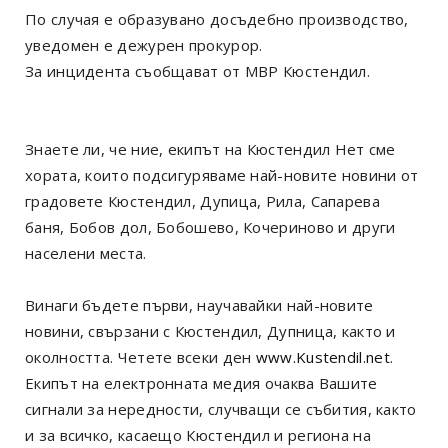
По случая е образувано досъдебно производство,
уведомен е дежурен прокурор.
За инцидента съобщават от МВР Кюстендил.
Знаете ли, че ние, екипът на Кюстендил Нет сме
хората, които подсигуряваме най-новите новини от
градовете Кюстендил, Дупица, Рила, Сапарева
баня, Бобов дол, Бобошево, Кочериново и други
населени места.
Винаги бъдете първи, научавайки най-новите
новини, свързани с Кюстендил, Дупница, както и
околността. Четете всеки ден
www.Kustendil.net
.
Екипът на електронната медия очаква Вашите
сигнали за нередности, случващи се събития, както
и за всичко, касаещо Кюстендил и региона на