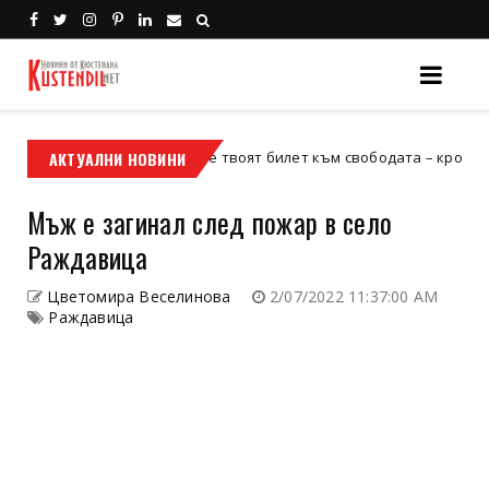
АКТУАЛНИ НОВИНИ
Кой е твоят билет към свободата – кросовият мото
кросов мотор
Мъж е загинал след пожар в село
Раждавица
Цветомира Веселинова
2/07/2022 11:37:00 AM
Раждавица