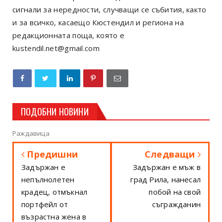
сигнали за нередности, случващи се събития, както
и за всичко, касаещо Кюстендил и региона на
редакционната поща, която е
kustendil.net@gmail.com
ПОДОБНИ НОВИНИ
Раждавица
Предишни
Следващи
Задържан е
Задържан е мъж в
непълнолетен
град Рила, нанесал
крадец, отмъкнал
побой на свой
портфейл от
съгражданин
възрастна жена в