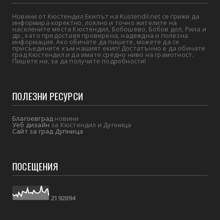
Новини от Кюстендил Екипът на Kustendil.net се грижи да
информира коректно, лоялно и точно жителите на
населените места Кюстендил, Бобошево, Бобов дол, Рила и
др., като предоставя проверена, надеждна и полезна
информация. Ако обичате да пишете, можете да се
присъедините към нашият екип! Достатъчно е да обичате
град Кюстендил и да имате средно ниво на грамотност.
Пишете ни, за да получите подробности!
ПОЛЕЗНИ РЕСУРСИ
Благоевград
новини
Уеб дизайн
за Кюстендил и Дупница
Сайт за град Дупница
ПОСЕЩЕНИЯ
2
1
9
2
0
9
4