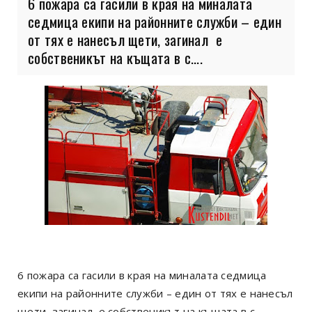
6 пожара са гасили в края на миналата
седмица екипи на районните служби – един
от тях е нанесъл щети, загинал е
собственикът на къщата в с....
6 пожара са гасили в края на миналата седмица
екипи на районните служби – един от тях е нанесъл
щети, загинал е собственикът на къщата в с.