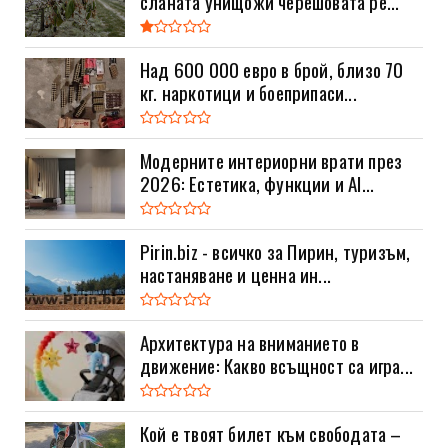
сланата унищожи черешовата ре...
Над 600 000 евро в брой, близо 70
кг. наркотици и боеприпаси...
Модерните интериорни врати през
2026: Естетика, функции и AI...
Pirin.biz - всичко за Пирин, туризъм,
настаняване и ценна ин...
Архитектура на вниманието в
движение: Какво всъщност са игра...
Кой е твоят билет към свободата –