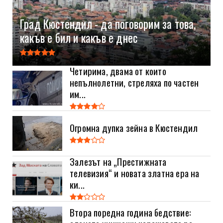
Град Кюстендил - да поговорим за това,
какъв е бил и какъв е днес
Четирима, двама от които
непълнолетни, стреляха по частен
им...
Огромна дупка зейна в Кюстендил
Залезът на „Престижната
телевизия“ и новата златна ера на
ки...
Втора поредна година бедствие: