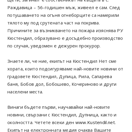
Раждавица – 56-годишен мъж, живеел е сам. След
потушаването на огъня огнеборците са намерили
тялото му под срутената част на покрива.
Причините за възникването на пожара изяснява РУ
Кюстендил, образувано е досъдебно производство
по случая, уведомен е дежурен прокурор.
Знаете ли, че ние, екипът на Кюстендил Нет сме
хората, които подсигуряваме най-новите новини от
градовете Кюстендил, Дупица, Рила, Сапарева
баня, Бобов дол, Бобошево, Кочериново и други
населени места.
Винаги бъдете първи, научавайки най-новите
новини, свързани с Кюстендил, Дупница, както и
околността. Четете всеки ден
www.Kustendil.net
.
Екипът на електронната медия очаква Вашите