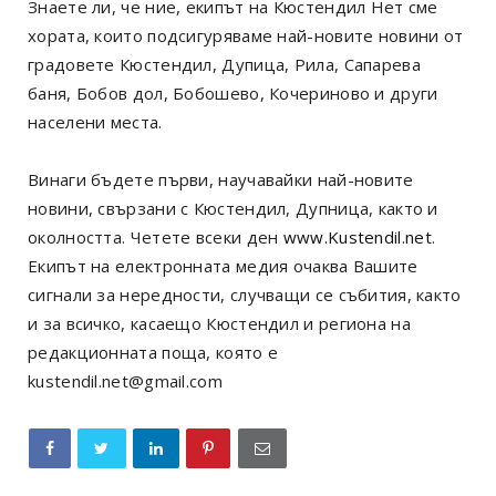
Знаете ли, че ние, екипът на Кюстендил Нет сме
хората, които подсигуряваме най-новите новини от
градовете Кюстендил, Дупица, Рила, Сапарева
баня, Бобов дол, Бобошево, Кочериново и други
населени места.
Винаги бъдете първи, научавайки най-новите
новини, свързани с Кюстендил, Дупница, както и
околността. Четете всеки ден
www.Kustendil.net
.
Екипът на електронната медия очаква Вашите
сигнали за нередности, случващи се събития, както
и за всичко, касаещо Кюстендил и региона на
редакционната поща, която е
kustendil.net@gmail.com