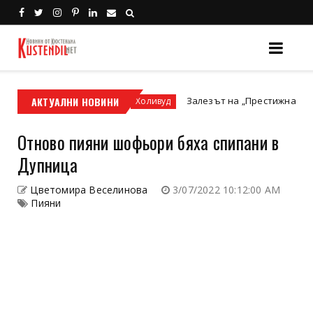
мотор или ATV?
АКТУАЛНИ НОВИНИ
Залезът на „Престижната телевизия
Холивуд
Отново пияни шофьори бяха спипани в
Дупница
Цветомира Веселинова
3/07/2022 10:12:00 AM
Пияни