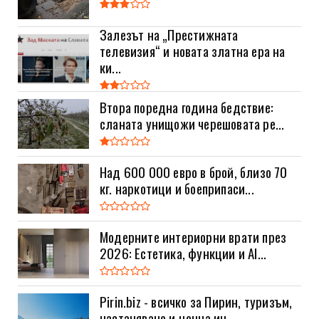
Залезът на „Престижната
телевизия“ и новата златна ера на
ки...
Втора поредна година бедствие:
сланата унищожи черешовата ре...
Над 600 000 евро в брой, близо 70
кг. наркотици и боеприпаси...
Модерните интериорни врати през
2026: Естетика, функции и AI...
Pirin.biz - всичко за Пирин, туризъм,
настаняване и ценна ин...