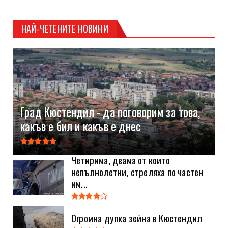
НАЙ-ЧЕТЕНИТЕ НОВИНИ
Град Кюстендил - да поговорим за това,
какъв е бил и какъв е днес
Четирима, двама от които
непълнолетни, стреляха по частен
им...
Огромна дупка зейна в Кюстендил