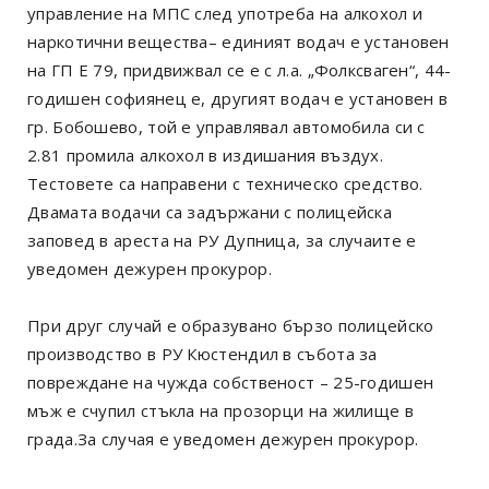
управление на МПС след употреба на алкохол и
наркотични вещества– единият водач е установен
на ГП Е 79, придвижвал се е с л.а. „Фолксваген“, 44-
годишен софиянец е, другият водач е установен в
гр. Бобошево, той е управлявал автомобила си с
2.81 промила алкохол в издишания въздух.
Тестовете са направени с техническо средство.
Двамата водачи са задържани с полицейска
заповед в ареста на РУ Дупница, за случаите е
уведомен дежурен прокурор.
При друг случай е образувано бързо полицейско
производство в РУ Кюстендил в събота за
повреждане на чужда собственост – 25-годишен
мъж е счупил стъкла на прозорци на жилище в
града.За случая е уведомен дежурен прокурор.