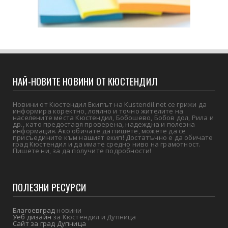
НАЙ-НОВИТЕ НОВИНИ ОТ КЮСТЕНДИЛ
Новини от Кюстендил Екипът на Kustendil.net се грижи да
информира коректно, лоялно и точно жителите на
населените места Кюстендил, Бобошево, Бобов дол, Рила и
др., като предоставя проверена, надеждна и полезна
информация. Ако обичате да пишете, можете да се
присъедините към нашият екип! Достатъчно е да обичате
град Кюстендил и да имате средно ниво на грамотност.
Пишете ни, за да получите подробности!
ПОЛЕЗНИ РЕСУРСИ
Благоевград
новини
Уеб дизайн
за Кюстендил и Дупница
Сайт за град Дупница