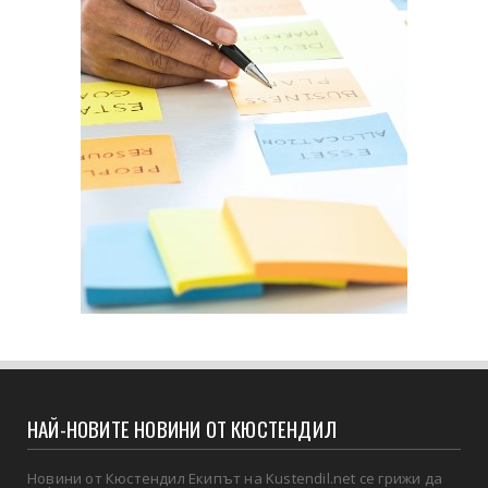
НАЙ-НОВИТЕ НОВИНИ ОТ КЮСТЕНДИЛ
Новини от Кюстендил Екипът на Kustendil.net се грижи да