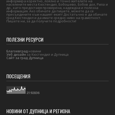
информира коректно, лоялно и точно жителите на
населените места Кюстендил, Бобошево, Бобов дол, Рила и
др., като предоставя проверена, надеждна и полезна
информация. Ако обичате да пишете, можете да се
присъедините към нашият екип! Достатъчно е да обичате
град Кюстендил и да имате средно ниво на грамотност.
Пишете ни, за да получите подробности!
ПОЛЕЗНИ РЕСУРСИ
Благоевград
новини
Уеб дизайн
за Кюстендил и Дупница
Сайт за град Дупница
ПОСЕЩЕНИЯ
2
1
9
2
8
3
6
НОВИНИ ОТ ДУПНИЦА И РЕГИОНА