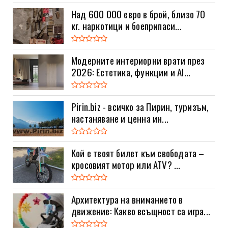
Над 600 000 евро в брой, близо 70
кг. наркотици и боеприпаси...
Модерните интериорни врати през
2026: Естетика, функции и AI...
Pirin.biz - всичко за Пирин, туризъм,
настаняване и ценна ин...
Кой е твоят билет към свободата –
кросовият мотор или ATV? ...
Архитектура на вниманието в
движение: Какво всъщност са игра...