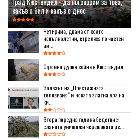
Град Кюстендил - да поговорим за това,
какъв е бил и какъв е днес
Четирима, двама от които
непълнолетни, стреляха по частен
им...
Огромна дупка зейна в Кюстендил
Залезът на „Престижната
телевизия“ и новата златна ера на
ки...
Втора поредна година бедствие:
сланата унищожи черешовата ре...