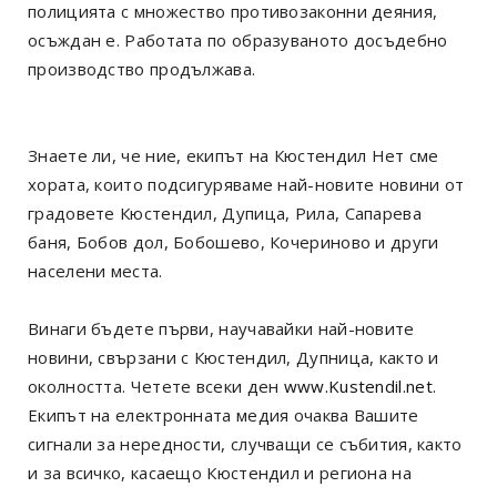
полицията с множество противозаконни деяния,
осъждан е. Работата по образуваното досъдебно
производство продължава.
Знаете ли, че ние, екипът на Кюстендил Нет сме
хората, които подсигуряваме най-новите новини от
градовете Кюстендил, Дупица, Рила, Сапарева
баня, Бобов дол, Бобошево, Кочериново и други
населени места.
Винаги бъдете първи, научавайки най-новите
новини, свързани с Кюстендил, Дупница, както и
околността. Четете всеки ден
www.Kustendil.net
.
Екипът на електронната медия очаква Вашите
сигнали за нередности, случващи се събития, както
и за всичко, касаещо Кюстендил и региона на