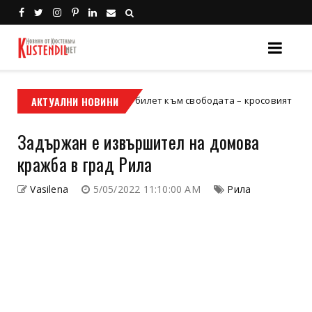
АКТУАЛНИ НОВИНИ
Кой е твоят билет към свободата – кросовият мотор или A
мотор
Задържан е извършител на домова
кражба в град Рила
Vasilena
5/05/2022 11:10:00 AM
Рила