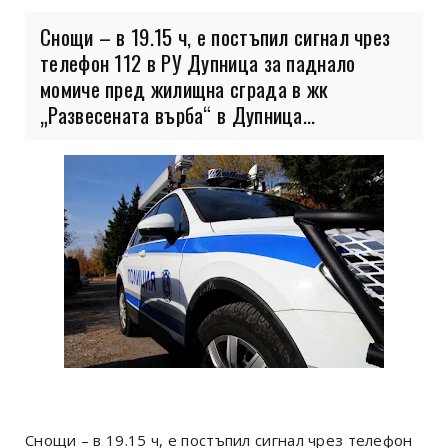
Снощи – в 19.15 ч, е постъпил сигнал чрез
телефон 112 в РУ Дупница за паднало
момиче пред жилищна сграда в жк
„Развесената върба“ в Дупница...
Снощи – в 19.15 ч, е постъпил сигнал чрез телефон