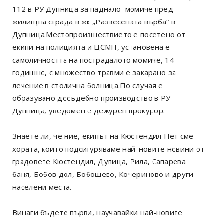
112 в РУ Дупница за паднало момиче пред
жилищна сграда в жк „Развесената върба“ в
Дупница.Местопроизшествието е посетено от
екипи на полицията и ЦСМП, установена е
самоличността на пострадалото момиче, 14-
годишно, с множество травми е закарано за
лечение в столична болница.По случая е
образувано досъдебно производство в РУ
Дупница, уведомен е дежурен прокурор.
Знаете ли, че ние, екипът на Кюстендил Нет сме
хората, които подсигуряваме най-новите новини от
градовете Кюстендил, Дупица, Рила, Сапарева
баня, Бобов дол, Бобошево, Кочериново и други
населени места.
Винаги бъдете първи, научавайки най-новите