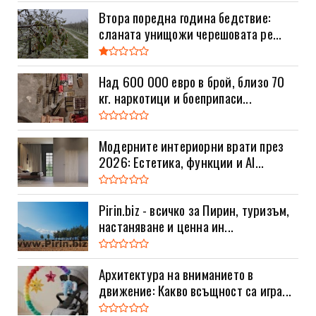
Втора поредна година бедствие:
сланата унищожи черешовата ре...
Над 600 000 евро в брой, близо 70
кг. наркотици и боеприпаси...
Модерните интериорни врати през
2026: Естетика, функции и AI...
Pirin.biz - всичко за Пирин, туризъм,
настаняване и ценна ин...
Архитектура на вниманието в
движение: Какво всъщност са игра...