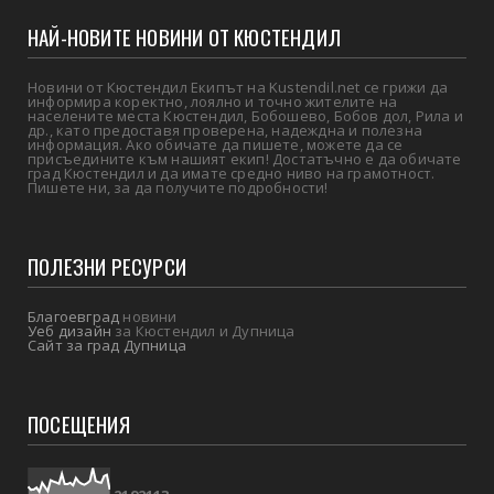
НАЙ-НОВИТЕ НОВИНИ ОТ КЮСТЕНДИЛ
Новини от Кюстендил Екипът на Kustendil.net се грижи да
информира коректно, лоялно и точно жителите на
населените места Кюстендил, Бобошево, Бобов дол, Рила и
др., като предоставя проверена, надеждна и полезна
информация. Ако обичате да пишете, можете да се
присъедините към нашият екип! Достатъчно е да обичате
град Кюстендил и да имате средно ниво на грамотност.
Пишете ни, за да получите подробности!
ПОЛЕЗНИ РЕСУРСИ
Благоевград
новини
Уеб дизайн
за Кюстендил и Дупница
Сайт за град Дупница
ПОСЕЩЕНИЯ