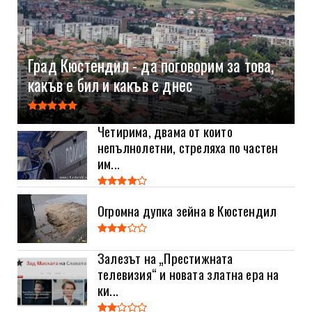
Град Кюстендил - да поговорим за това,
какъв е бил и какъв е днес
Четирима, двама от които
непълнолетни, стреляха по частен
им...
Огромна дупка зейна в Кюстендил
Залезът на „Престижната
телевизия“ и новата златна ера на
ки...