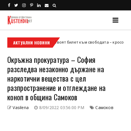
АКТУАЛНИ НОВИНИ
Кой е твоят билет към свободата – кросовият мотор 
сов мотор
Окръжна прокуратура – София
разследва незаконно държане на
наркотични вещества с цел
разпространение и отглеждане на
коноп в община Самоков
Vasilena
8/09/2022 03:56:00 PM
Самоков