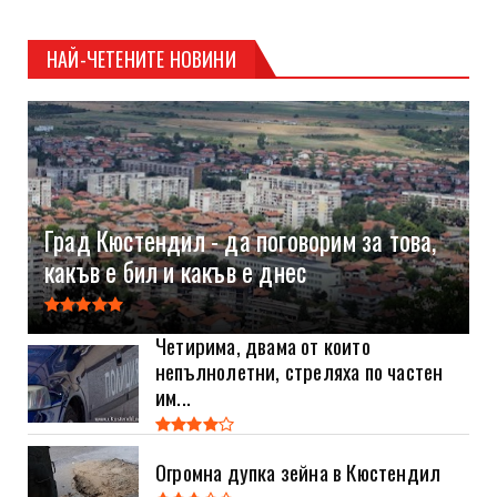
НАЙ-ЧЕТЕНИТЕ НОВИНИ
Град Кюстендил - да поговорим за това,
какъв е бил и какъв е днес
Четирима, двама от които
непълнолетни, стреляха по частен
им...
Огромна дупка зейна в Кюстендил