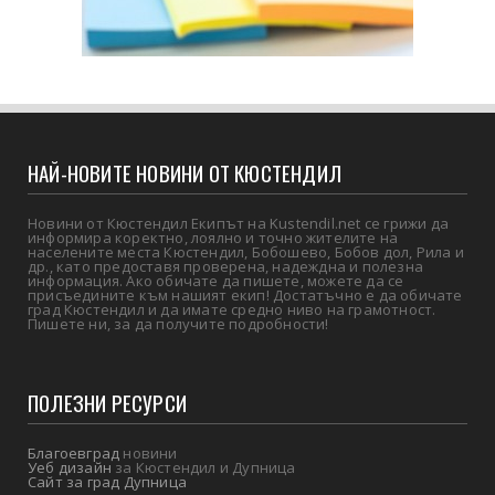
НАЙ-НОВИТЕ НОВИНИ ОТ КЮСТЕНДИЛ
Новини от Кюстендил Екипът на Kustendil.net се грижи да
информира коректно, лоялно и точно жителите на
населените места Кюстендил, Бобошево, Бобов дол, Рила и
др., като предоставя проверена, надеждна и полезна
информация. Ако обичате да пишете, можете да се
присъедините към нашият екип! Достатъчно е да обичате
град Кюстендил и да имате средно ниво на грамотност.
Пишете ни, за да получите подробности!
ПОЛЕЗНИ РЕСУРСИ
Благоевград
новини
Уеб дизайн
за Кюстендил и Дупница
Сайт за град Дупница