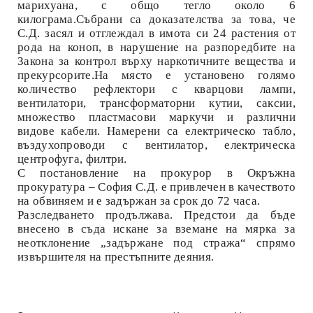
марихуана, с общо тегло около 6
килограма.
Събрани са доказателства за това, че
С.Д. засял и отглеждал в имота си 24 растения от
рода на коноп, в нарушение на разпоредбите на
Закона за контрол върху наркотичните вещества и
прекурсорите.
На място е установено голямо
количество рефлектори с кварцови лампи,
вентилатори, трансформаторни кутии, саксии,
множество пластмасови маркучи и различни
видове кабели. Намерени са електрическо табло,
въздухопроводи с вентилатор, електрическа
центрофуга, филтри.
С постановление на прокурор в Окръжна
прокуратура – София С.Д. е привлечен в качеството
на обвиняем и е задържан за срок до 72 часа.
Разследването продължава. Предстои да бъде
внесено в съда искане за вземане на мярка за
неотклонение „задържане под стража“ спрямо
извършителя на престъпните деяния.