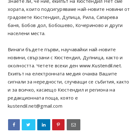
Знаете ли, че ние, екипът на Кюстендил Нет сме
хората, които подсигуряваме най-новите новини от
градовете Кюстендил, Дупица, Рила, Сапарева
баня, Бобов дол, Бобошево, Кочериново и други
населени места.
Винаги бъдете първи, научавайки най-новите
новини, свързани с Кюстендил, Дупница, както и
околността. Четете всеки ден
www.Kustendil.net
.
Екипът на електронната медия очаква Вашите
сигнали за нередности, случващи се събития, както
и за всичко, касаещо Кюстендил и региона на
редакционната поща, която е
kustendil.net@gmail.com