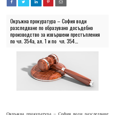
Окръжна прокуратура – София води
разследване по образувано досъдебно
производство за извършени престъпления
по чл. 354а, ал. 1 и по чл. 354...
Окръжна прокуратура – София води разследване