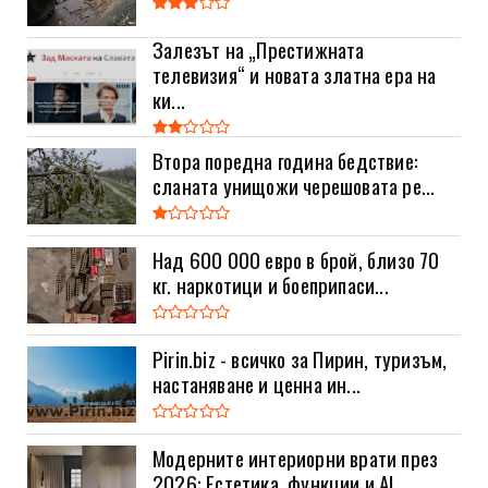
Залезът на „Престижната
телевизия“ и новата златна ера на
ки...
Втора поредна година бедствие:
сланата унищожи черешовата ре...
Над 600 000 евро в брой, близо 70
кг. наркотици и боеприпаси...
Pirin.biz - всичко за Пирин, туризъм,
настаняване и ценна ин...
Модерните интериорни врати през
2026: Естетика, функции и AI...