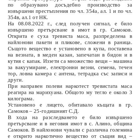
по образувано досъдебно производство за
извършени престъпления по чл. 354а, ал. 1 и по
чл.
354в
,
ал.1 от НК.
На 08.08.2022 г., след получен сигнал, е било
извършено претърсване в имот в гр. Самоков.
Открита е суха тревиста маса, разпределена в
найлонови пакети и пликове, сложени в раница.
Същото вещество е установено в купа, поставена
на везната, в меден казан, запечатан в бидон и в
кутия с капак. Иззети са множество вещи – машина
за вакуумиране, електронни везни, семена, течен
тор, ловна камера с антена, тетрадка със записи и
други.
При направен полеви наркотест тревистата маса
реагира на марихуана. Общото му тегло е около 3
килограма.
Установено е лицето, обитавало къщата в гр.
Самоков – 25-годишният С.Д.
В хода на разследването е било извършено
претърсване и в неговия имот в с. Алино, община
Самоков. В найлонови чували с различна големина
е открито наркотично вещество от същия вид –