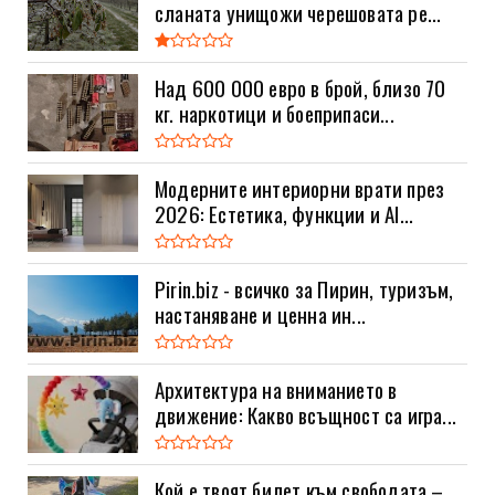
сланата унищожи черешовата ре...
Над 600 000 евро в брой, близо 70
кг. наркотици и боеприпаси...
Модерните интериорни врати през
2026: Естетика, функции и AI...
Pirin.biz - всичко за Пирин, туризъм,
настаняване и ценна ин...
Архитектура на вниманието в
движение: Какво всъщност са игра...
Кой е твоят билет към свободата –