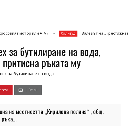
тор или ATV?
Залезът на „Престижната телевизия“
Холивуд
х за бутилиране на вода,
 притисна ръката му
цех за бутилиране на вода
erest
Email
она на местността „Кирилова поляна“ , общ.
ръка...