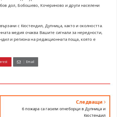
обов дол, Бобошево, Кочериново и други населени
вързани с Кюстендил, Дупница, както и околността.
онната медия очаква Вашите сигнали за нередности,
ендил и региона на редакционната поща, която е
erest
Email
Следващи
6 пожара са гасили огнеборци в Дупница и
Кюстендил