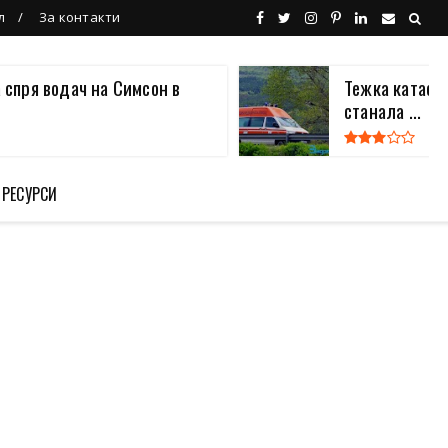
л
За контакти
 спря водач на Симсон в
Тежка катаст
станала ...
 РЕСУРСИ