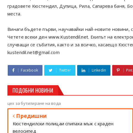
градовете Кюстендил, Дупица, Рила, Сапарева баня, Б
места.
Винаги бъдете първи, научавайки най-новите новини, с
Четете всеки ден
www.Kustendil.net
. Екипът на електр
случващи се събития, както и за всичко, касаещо Кюст
kustendil.net@gmail.com
Facebook
Twitter
Linkedin
Pint
ПОДОБНИ НОВИНИ
цех за бутилиране на вода
Предишни
Кюстендилски полицаи спипаха мъж с краден
велосипед