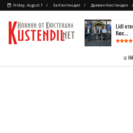
Friday, August 7
За Кюстендил
Древен Кюстендил
Lidl от
Кюс...
≣ Н