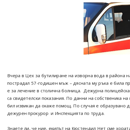
Вчера в Цех за бутилиране на изворна вода в района на
пострадал 57-годишен мъж – дясната му ръка е била пр
е за лечение в столична болница. Дежурна полицейска 
са свидетелски показания. По данни на собственика на
бил извикан да окаже помощ. По случая е образувано 
дежурен прокурор и Инспекцията по труда.
Знаете ли, че ние, екипът на Кюстендил Нет сме хорат