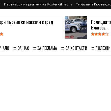
Партньори и приятели на Kustendil net
Туризъм в Кюстенди
вори първия си магазин в град
Полицията
Благоев...
АЧАЛО
≣ ЗА НАС
≣ ЗА РЕКЛАМА
≣ ЗА КОНТАКТИ
≣ ПОЛЕЗНИ