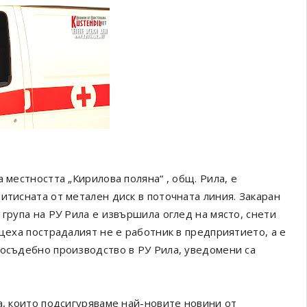
 местността „Кирилова поляна“ , общ. Рила, е
итисната от метален диск в поточната линия. Закаран
група на РУ Рила е извършила оглед на място, снети
 цеха пострадалият не е работник в предприятието, а е
досъдебно производство в РУ Рила, уведомени са
а, които подсигуряваме най-новите новини от