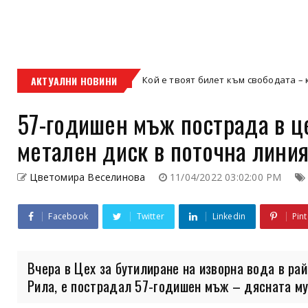
АКТУАЛНИ НОВИНИ
Кой е твоят билет към свободата – кросовият мо
кросов мотор
57-годишен мъж пострада в це
метален диск в поточна линия
Цветомира Веселинова
11/04/2022 03:02:00 PM
Facebook
Twitter
Linkedin
Pint
Вчера в Цех за бутилиране на изворна вода в рай
Рила, е пострадал 57-годишен мъж – дясната му 