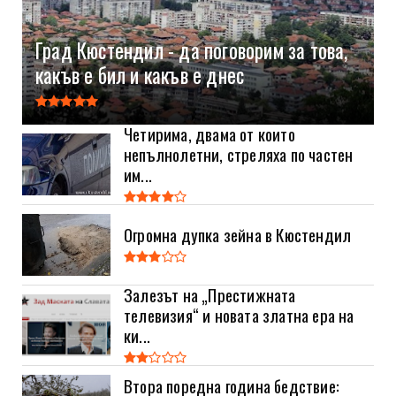
Град Кюстендил - да поговорим за това,
какъв е бил и какъв е днес
Четирима, двама от които
непълнолетни, стреляха по частен
им...
Огромна дупка зейна в Кюстендил
Залезът на „Престижната
телевизия“ и новата златна ера на
ки...
Втора поредна година бедствие: