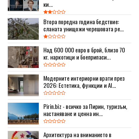
ки...
Втора поредна година бедствие:
сланата унищожи черешовата ре...
Над 600 000 евро в брой, близо 70
кг. наркотици и боеприпаси...
Модерните интериорни врати през
2026: Естетика, функции и AI...
Pirin.biz - всичко за Пирин, туризъм,
настаняване и ценна ин...
Архитектура на вниманието в