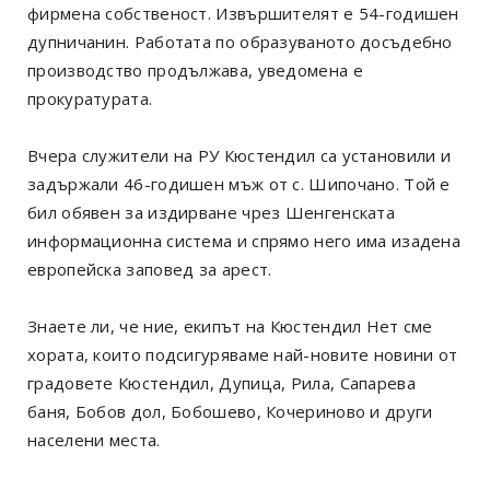
фирмена собственост. Извършителят е 54-годишен
дупничанин. Работата по образуваното досъдебно
производство продължава, уведомена е
прокуратурата.
Вчера служители на РУ Кюстендил са установили и
задържали 46-годишен мъж от с. Шипочано. Той е
бил обявен за издирване чрез Шенгенската
информационна система и спрямо него има изадена
европейска заповед за арест.
Знаете ли, че ние, екипът на Кюстендил Нет сме
хората, които подсигуряваме най-новите новини от
градовете Кюстендил, Дупица, Рила, Сапарева
баня, Бобов дол, Бобошево, Кочериново и други
населени места.