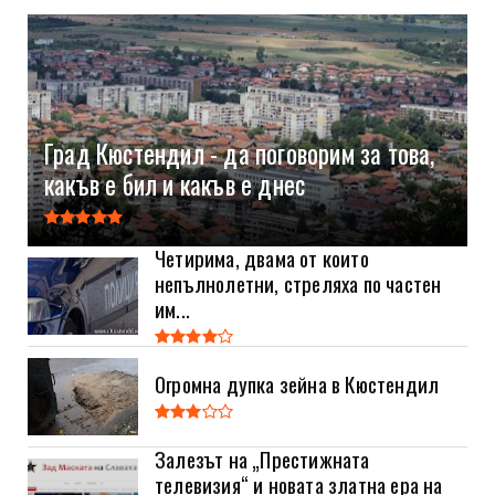
Град Кюстендил - да поговорим за това,
какъв е бил и какъв е днес
Четирима, двама от които
непълнолетни, стреляха по частен
им...
Огромна дупка зейна в Кюстендил
Залезът на „Престижната
телевизия“ и новата златна ера на