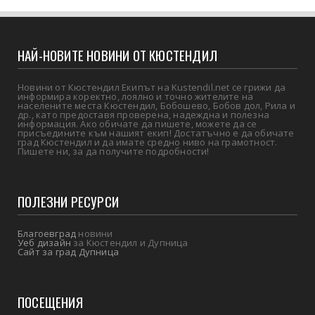
НАЙ-НОВИТЕ НОВИНИ ОТ КЮСТЕНДИЛ
Новини от Кюстендил Екипът на Kustendil.net се грижи да
информира коректно, лоялно и точно жителите на
населените места Кюстендил, Бобошево, Бобов дол, Рила и
др., като предоставя проверена, надеждна и полезна
информация. Ако обичате да пишете, можете да се
присъедините към нашият екип! Достатъчно е да обичате
град Кюстендил и да имате средно ниво на грамотност.
Пишете ни, за да получите подробности!
ПОЛЕЗНИ РЕСУРСИ
Благоевград
новини
Уеб дизайн
за Кюстендил и Дупница
Сайт за град Дупница
ПОСЕЩЕНИЯ