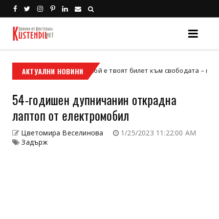
АКТУАЛНИ НОВИНИ
Кой е твоят билет към свободата – кросовият м
кросов мотор
54-годишен дупничанин открадна
лаптоп от електромобил
Цветомира Веселинова
1/25/2023 11:22:00 AM
Задърж