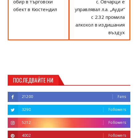
обир в търговски
с. Овчарци е
обект в Кюстендил
управлявал л.а. „Ауди“
с 2.32 промила
алкохол в издишания
въздух
ПОСЛЕДВАЙТЕ НИ
21200
Fans
3290
Followers
5212
Followers
4002
Followers