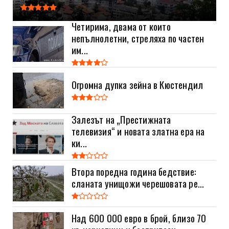
Четирима, двама от които
непълнолетни, стреляха по частен
им...
Огромна дупка зейна в Кюстендил
Залезът на „Престижната
телевизия“ и новата златна ера на
ки...
Втора поредна година бедствие:
сланата унищожи черешовата ре...
Над 600 000 евро в брой, близо 70