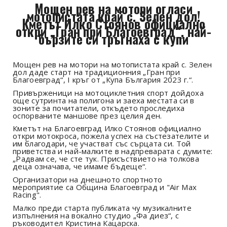
Мощен рев на мотори огласи
мотопистата край с. Зелен дол!
Кметът Илко Стоянов официално
откри „Гран при Благоевград“, най-
бързите си тръгнаха с купи
Мощен рев на мотори на мотопистата край с. Зелен
дол даде старт на традиционния „Гран при
Благоевград“, I кръг от „Купа България 2023 г.“.
Привърженици на мотоциклетния спорт дойдоха
още сутринта на полигона и заеха местата си в
зоните за почитатели, откъдето проследиха
оспорваните маншове през целия ден.
Кметът на Благоевград Илко Стоянов официално
откри мотокроса, пожела успех на състезателите и
им благодари, че участват със сърцата си. Той
приветства и най-малките в надпреварата с думите:
„Радвам се, че сте тук. Присъствието на толкова
деца означава, че имаме бъдеще“.
Организатори на днешното спортното
мероприятие са Община Благоевград и "Air Max
Racing".
Малко преди старта публиката чу музикалните
изпълнения на вокално студио „Фа диез“, с
ръководител Кристина Кацарска.