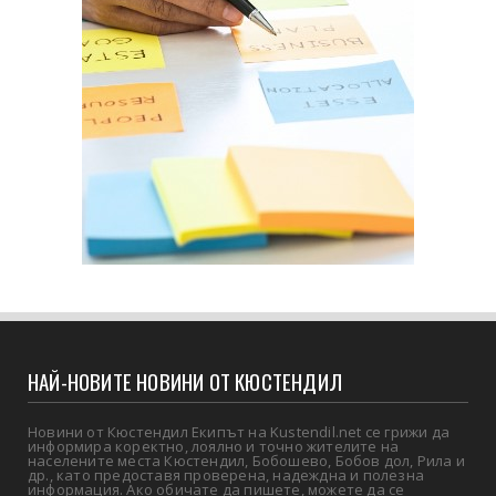
НАЙ-НОВИТЕ НОВИНИ ОТ КЮСТЕНДИЛ
Новини от Кюстендил Екипът на Kustendil.net се грижи да
информира коректно, лоялно и точно жителите на
населените места Кюстендил, Бобошево, Бобов дол, Рила и
др., като предоставя проверена, надеждна и полезна
информация. Ако обичате да пишете, можете да се