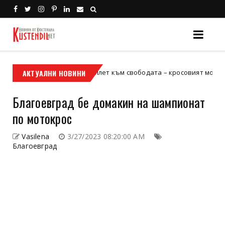
е твоят билет към свободата – кросовият мотор или ATV?
АКТУАЛНИ НОВИНИ
Хол
Благоевград бе домакин на шампионат
по мотокрос
Vasilena
3/27/2023 08:20:00 AM
Благоевград