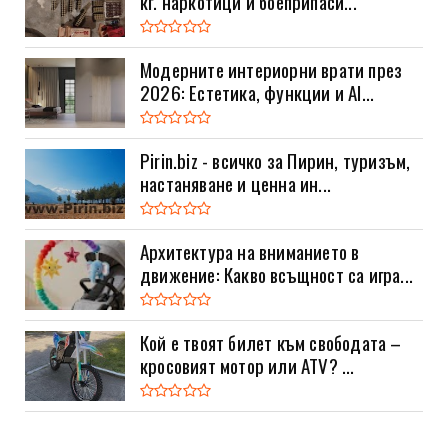
кг. наркотици и боеприпаси...
Модерните интериорни врати през
2026: Естетика, функции и AI...
Pirin.biz - всичко за Пирин, туризъм,
настаняване и ценна ин...
Архитектура на вниманието в
движение: Какво всъщност са игра...
Кой е твоят билет към свободата –
кросовият мотор или ATV? ...