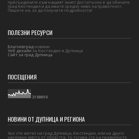
присъедините към нашият екип! Достатъчно е да обичате
град Кюстендил и да имате средно ниво на грамотност.
Пишете ни, за да получите подробности!
ПОЛЕЗНИ РЕСУРСИ
Благоевград
новини
Уеб дизайн
за Кюстендил и Дупница
Сайт за град Дупница
ПОСЕЩЕНИЯ
2
1
8
8
6
1
6
НОВИНИ ОТ ДУПНИЦА И РЕГИОНА
Ако сте жител на град Дупница, Кюстендил, или на друго
населено място от областта, то тогава сте на правилното