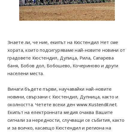
Знаете ли, че ние, екипът на Кюстендил Нет сме
хората, които подсигуряваме най-новите новини от
градовете Кюстендил, Дупица, Рила, Сапарева
баня, Бобов дол, Бобошево, Кочериново и други
населени места.
Винаги бъдете първи, научавайки най-новите
новини, свързани с Кюстендил, Дупница, както и
околността. Четете всеки ден
www.Kustendil.net
.
Екипът на електронната медия очаква Вашите
сигнали за нередности, случващи се събития, както
и за всичко, касаещо Кюстендил и региона на