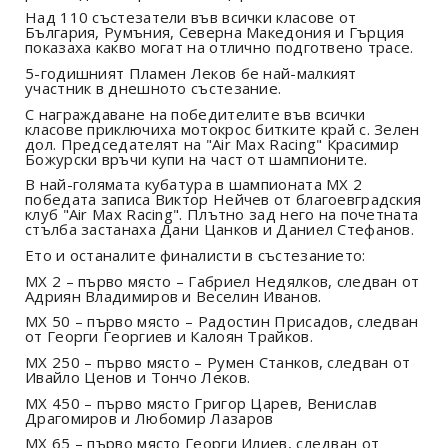
Над 110 състезатели във всички класове от
България, Румъния, Северна Македония и Гърция
показаха какво могат на отлично подготвено трасе.
5-годишният Пламен Леков бе най-малкият
участник в днешното състезание.
С награждаване на победителите във всички
класове приключиха мотокрос битките край с. Зелен
дол. Председателят на "Air Max Racing" Красимир
Божурски връчи купи на част от шампионите.
В най-голямата кубатура в шампионата MX 2
победата записа Виктор Нейчев от благоевградския
клуб "Air Max Racing". Плътно зад него на почетната
стълба застанаха Дани Цанков и Даниел Стефанов.
Ето и останалите финалисти в състезанието:
MX 2 – първо място – Габриел Недялков, следван от
Адриян Владимиров и Веселин Иванов.
MX 50 – първо място – Радостин Присадов, следван
от Георги Георгиев и Калоян Трайков.
MX 250 – първо място – Румен Станков, следван от
Ивайло Ценов и Тончо Леков.
MX 450 – първо място Григор Царев, Венислав
Драгомиров и Любомир Лазаров
MX 65 – първо място Георги Илиев, следван от