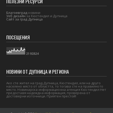
ПОЛЕЗНИ РЕСУРСИ
Благоевград
новини
Уеб дизайн
за Кюстендил и Дупница
Сайт за град Дупница
ПОСЕЩЕНИЯ
2
1
9
2
8
2
4
НОВИНИ ОТ ДУПНИЦА И РЕГИОНА
Ако сте жител на град Дупница, Кюстендил, или на друго
населено място от областта, то тогава сте на правилното
място. Новинарска информационна агенция Кюстендил Нет
предоставя надеждна информация, проверена от
достоверни източници. Приятен престой!