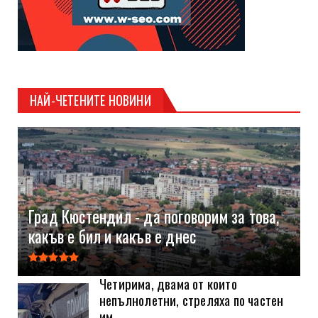
НАЙ-ЧЕТЕНИТЕ НОВИНИ
Град Кюстендил - да поговорим за това,
какъв е бил и какъв е днес
Четирима, двама от които
непълнолетни, стреляха по частен
им...