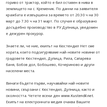
гориво от трактор, който е бил оставен в нива в
землището на с. Кременик. По данни на заявителя
кражбата е извършена за времето от 20.30 ч на 30
март до 7.30 ч на 31 март. По случая е образувано
досъдебно производство в РУ Дупница, уведомен
е дежурен прокурор.
Знаете ли, че ние, екипът на Кюстендил Нет сме
хората, които подсигуряваме най-новите новини от
градовете Кюстендил, Дупица, Рила, Сапарева
баня, Бобов дол, Бобошево, Кочериново и други
населени места.
Винаги бъдете първи, научавайки най-новите
новини, свързани с Кюстендил, Дупница, както и
околността. Четете всеки ден
www.Kustendil.net
.
Екипът на електронната медия очаква Вашите