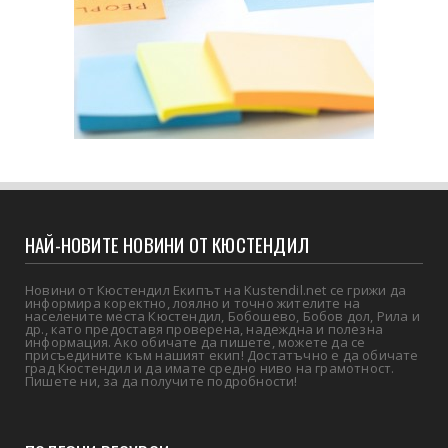
НАЙ-НОВИТЕ НОВИНИ ОТ КЮСТЕНДИЛ
Новини от Кюстендил Екипът на Kustendil.net се грижи да
информира коректно, лоялно и точно жителите на
населените места Кюстендил, Бобошево, Бобов дол, Рила и
др., като предоставя проверена, надеждна и полезна
информация. Ако обичате да пишете, можете да се
присъедините към нашият екип! Достатъчно е да обичате
град Кюстендил и да имате средно ниво на грамотност.
Пишете ни, за да получите подробности!