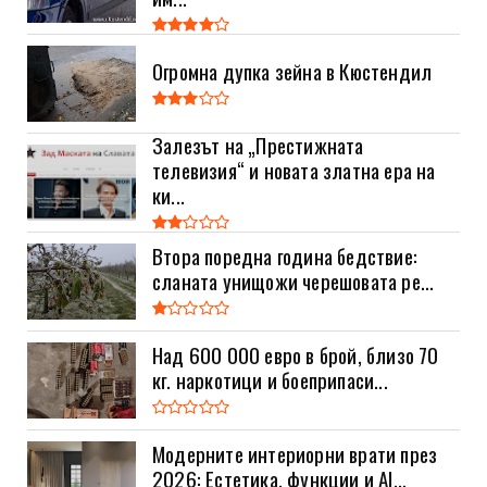
Огромна дупка зейна в Кюстендил
Залезът на „Престижната
телевизия“ и новата златна ера на
ки...
Втора поредна година бедствие:
сланата унищожи черешовата ре...
Над 600 000 евро в брой, близо 70
кг. наркотици и боеприпаси...
Модерните интериорни врати през
2026: Естетика, функции и AI...