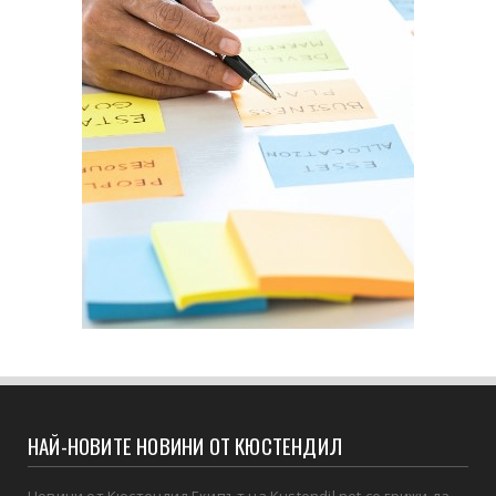
НАЙ-НОВИТЕ НОВИНИ ОТ КЮСТЕНДИЛ
Новини от Кюстендил Екипът на Kustendil.net се грижи да