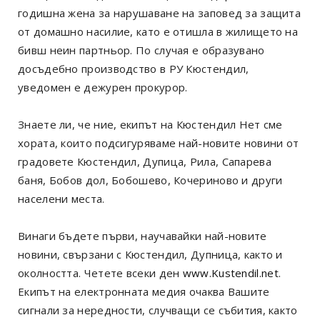
годишна жена за нарушаване на заповед за защита
от домашно насилие, като е отишла в жилището на
бивш неин партньор. По случая е образувано
досъдебно производство в РУ Кюстендил,
уведомен е дежурен прокурор.
Знаете ли, че ние, екипът на Кюстендил Нет сме
хората, които подсигуряваме най-новите новини от
градовете Кюстендил, Дупица, Рила, Сапарева
баня, Бобов дол, Бобошево, Кочериново и други
населени места.
Винаги бъдете първи, научавайки най-новите
новини, свързани с Кюстендил, Дупница, както и
околността. Четете всеки ден
www.Kustendil.net
.
Екипът на електронната медия очаква Вашите
сигнали за нередности, случващи се събития, както