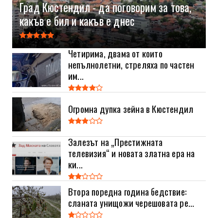
Град Кюстендил - да поговорим за това,
какъв е бил и какъв е днес
Четирима, двама от които
непълнолетни, стреляха по частен
им...
Огромна дупка зейна в Кюстендил
Залезът на „Престижната
телевизия“ и новата златна ера на
ки...
Втора поредна година бедствие:
сланата унищожи черешовата ре...