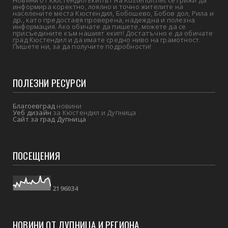
информира коректно, лоялно и точно жителите на
населените места Кюстендил, Бобошево, Бобов дол, Рила и
др., като предоставя проверена, надеждна и полезна
информация. Ако обичате да пишете, можете да се
присъедините към нашият екип! Достатъчно е да обичате
град Кюстендил и да имате средно ниво на грамотност.
Пишете ни, за да получите подробности!
ПОЛЕЗНИ РЕСУРСИ
Благоевград
новини
Уеб дизайн
за Кюстендил и Дупница
Сайт за град Дупница
ПОСЕЩЕНИЯ
2
1
9
6
0
3
4
НОВИНИ ОТ ДУПНИЦА И РЕГИОНА