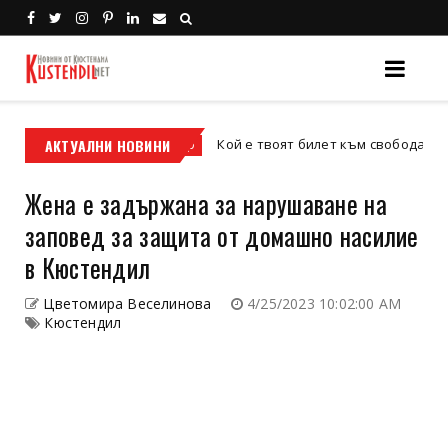
ис
АКТУАЛНИ НОВИНИ
Кой е твоят билет към свободата – кросов
кросов мотор
Жена е задържана за нарушаване на
заповед за защита от домашно насилие
в Кюстендил
Цветомира Веселинова
4/25/2023 10:02:00 AM
Кюстендил