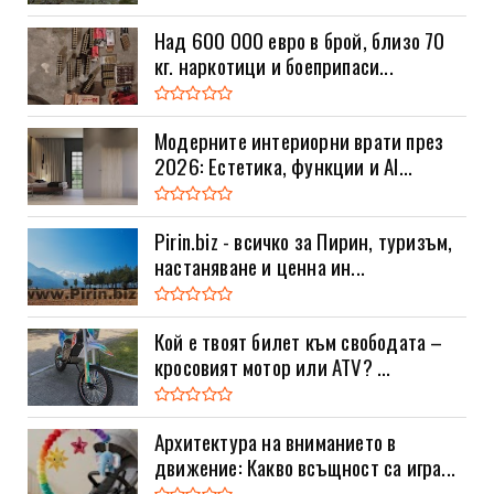
Над 600 000 евро в брой, близо 70
кг. наркотици и боеприпаси...
Модерните интериорни врати през
2026: Естетика, функции и AI...
Pirin.biz - всичко за Пирин, туризъм,
настаняване и ценна ин...
Кой е твоят билет към свободата –
кросовият мотор или ATV? ...
Архитектура на вниманието в
движение: Какво всъщност са игра...