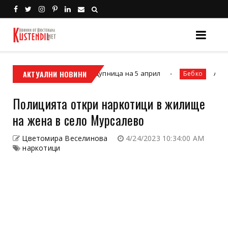
или ще се проведе в Дупница на 5 април
АКТУАЛНИ НОВИНИ
Архитекту
Бебко
Полицията откри наркотици в жилище
на жена в село Мурсалево
Цветомира Веселинова
4/24/2023 10:34:00 AM
наркотици