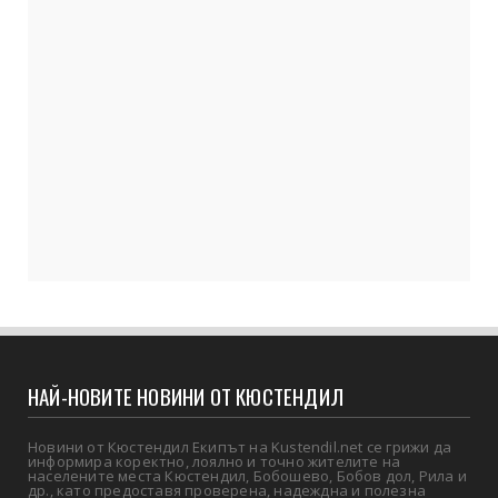
НАЙ-НОВИТЕ НОВИНИ ОТ КЮСТЕНДИЛ
Новини от Кюстендил Екипът на Kustendil.net се грижи да
информира коректно, лоялно и точно жителите на
населените места Кюстендил, Бобошево, Бобов дол, Рила и
др., като предоставя проверена, надеждна и полезна