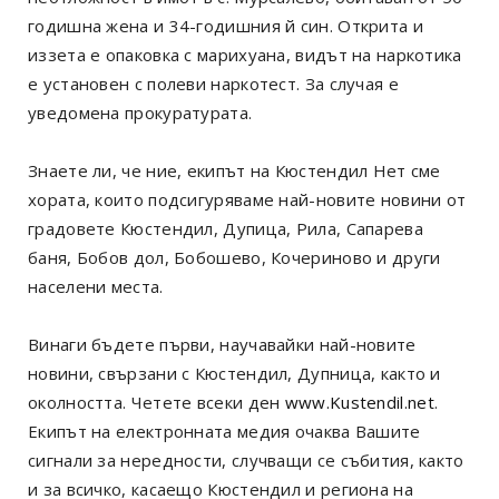
годишна жена и 34-годишния й син. Открита и
иззета е опаковка с марихуана, видът на наркотика
е установен с полеви наркотест. За случая е
уведомена прокуратурата.
Знаете ли, че ние, екипът на Кюстендил Нет сме
хората, които подсигуряваме най-новите новини от
градовете Кюстендил, Дупица, Рила, Сапарева
баня, Бобов дол, Бобошево, Кочериново и други
населени места.
Винаги бъдете първи, научавайки най-новите
новини, свързани с Кюстендил, Дупница, както и
околността. Четете всеки ден
www.Kustendil.net
.
Екипът на електронната медия очаква Вашите
сигнали за нередности, случващи се събития, както
и за всичко, касаещо Кюстендил и региона на