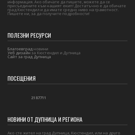
информация. Ако обичате да пишете, можете да се
присъедините към нашият екип! Достатъчно е да обичате
град Кюстендил и да имате средно ниво на грамотност.
Пишете ни, за да получите подробности!
ПОЛЕЗНИ РЕСУРСИ
Благоевград
новини
Уеб дизайн
за Кюстендил и Дупница
Сайт за град Дупница
ПОСЕЩЕНИЯ
2
1
8
7
7
1
1
НОВИНИ ОТ ДУПНИЦА И РЕГИОНА
Ако сте жител на град Дупница, Кюстендил, или на друго