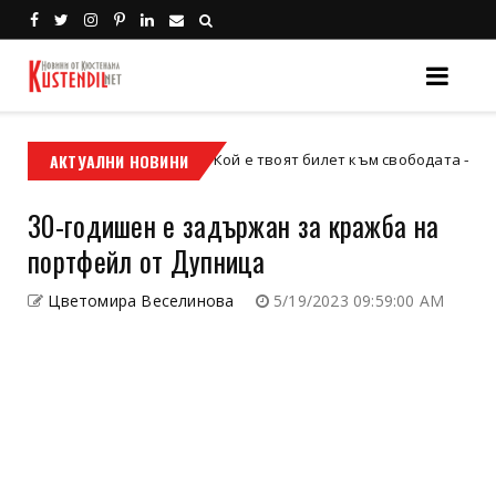
АКТУАЛНИ НОВИНИ
Кой е твоят билет към свободата – кросовият 
кросов мотор
30-годишен е задържан за кражба на
портфейл от Дупница
Цветомира Веселинова
5/19/2023 09:59:00 AM