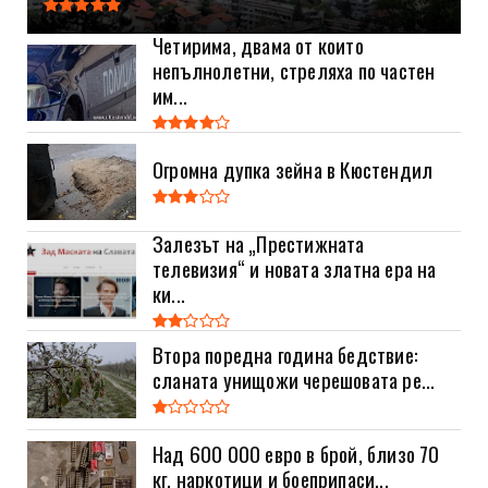
Четирима, двама от които
непълнолетни, стреляха по частен
им...
Огромна дупка зейна в Кюстендил
Залезът на „Престижната
телевизия“ и новата златна ера на
ки...
Втора поредна година бедствие:
сланата унищожи черешовата ре...
Над 600 000 евро в брой, близо 70
кг. наркотици и боеприпаси...