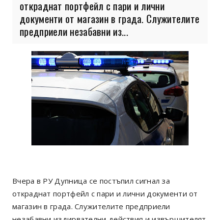
откраднат портфейл с пари и лични
документи от магазин в града. Служителите
предприели незабавни из...
Вчера в РУ Дупница се постъпил сигнал за
откраднат портфейл с пари и лични документи от
магазин в града. Служителите предприели
незабавни издирвателни действия и извършителят