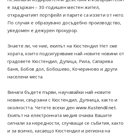
е задържан – 30-годишен местен жител,
откраднатият портфейл и парите са иззети от него.
По случая е образувано досъдебно производство,
уведомен е дежурен прокурор.
Знаете ли, че ние, екипът на Кюстендил Нет сме
хората, които подсигуряваме най-новите новини от
градовете Кюстендил, Дупица, Рила, Сапарева
баня, Бобов дол, Бобошево, Кочериново и други
населени места.
Винаги бъдете първи, научавайки най-новите
новини, свързани с Кюстендил, Дупница, както и
околността. Четете всеки ден
www.Kustendil.net
.
Екипът на електронната медия очаква Вашите
сигнали за нередности, случващи се събития, както
и за всичко, касаещо Кюстендил и региона на