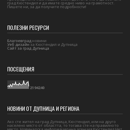
град Кюстендил и да имате средно ниво на грамотност.
Пишете ни, за да получите подробности!
ПОЛЕЗНИ РЕСУРСИ
Благоевград
новини
Уеб дизайн
за Кюстендил и Дупница
Сайт за град Дупница
ПОСЕЩЕНИЯ
2
1
9
4
2
4
0
НОВИНИ ОТ ДУПНИЦА И РЕГИОНА
Ако сте жител на град Дупница, Кюстендил, или на друго
населено място от областта, то тогава сте на правилното
място. Новинарска информационна агенция Кюстендил Нет