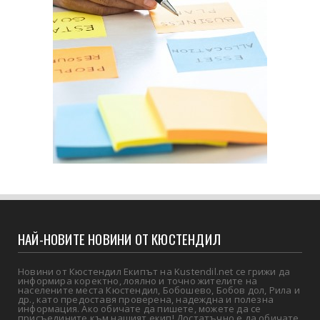
НАЙ-НОВИТЕ НОВИНИ ОТ КЮСТЕНДИЛ
Новини от Кюстендил Екипът на Kustendil.net се грижи да
информира коректно, лоялно и точно жителите на
населените места Кюстендил, Бобошево, Бобов дол, Рила и
др., като предоставя проверена, надеждна и полезна
информация. Ако обичате да пишете, можете да се
присъедините към нашият екип! Достатъчно е да обичате