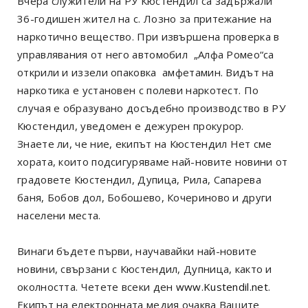
Вчера служители на РУ Кюстендил са задържали
36-годишен жител на с. Лозно за притежание на
наркотично вещество. При извършена проверка в
управлявания от него автомобил „Алфа Ромео“са
открили и иззели опаковка амфетамин. Видът на
наркотика е установен с полеви наркотест. По
случая е образувано досъдебно производство в РУ
Кюстендил, уведомен е дежурен прокурор.
Знаете ли, че ние, екипът на Кюстендил Нет сме
хората, които подсигуряваме най-новите новини от
градовете Кюстендил, Дупица, Рила, Сапарева
баня, Бобов дол, Бобошево, Кочериново и други
населени места.
Винаги бъдете първи, научавайки най-новите
новини, свързани с Кюстендил, Дупница, както и
околността. Четете всеки ден
www.Kustendil.net
.
Екипът на електронната медия очаква Вашите