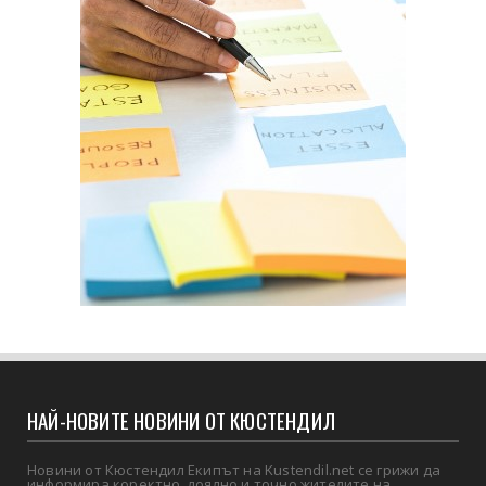
НАЙ-НОВИТЕ НОВИНИ ОТ КЮСТЕНДИЛ
Новини от Кюстендил Екипът на Kustendil.net се грижи да
информира коректно, лоялно и точно жителите на