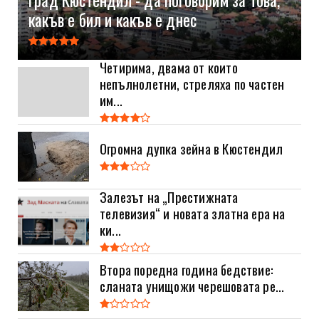
какъв е бил и какъв е днес
Четирима, двама от които
непълнолетни, стреляха по частен
им...
Огромна дупка зейна в Кюстендил
Залезът на „Престижната
телевизия“ и новата златна ера на
ки...
Втора поредна година бедствие:
сланата унищожи черешовата ре...