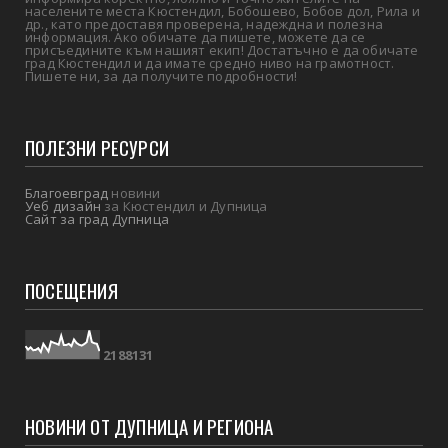
населените места Кюстендил, Бобошево, Бобов дол, Рила и
др., като предоставя проверена, надеждна и полезна
информация. Ако обичате да пишете, можете да се
присъедините към нашият екип! Достатъчно е да обичате
град Кюстендил и да имате средно ниво на грамотност.
Пишете ни, за да получите подробности!
ПОЛЕЗНИ РЕСУРСИ
Благоевград
новини
Уеб дизайн
за Кюстендил и Дупница
Сайт за град Дупница
ПОСЕЩЕНИЯ
2
1
8
8
1
3
1
НОВИНИ ОТ ДУПНИЦА И РЕГИОНА