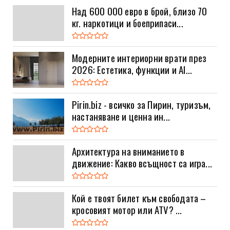
Над 600 000 евро в брой, близо 70
кг. наркотици и боеприпаси...
Модерните интериорни врати през
2026: Естетика, функции и AI...
Pirin.biz - всичко за Пирин, туризъм,
настаняване и ценна ин...
Архитектура на вниманието в
движение: Какво всъщност са игра...
Кой е твоят билет към свободата –
кросовият мотор или ATV? ...