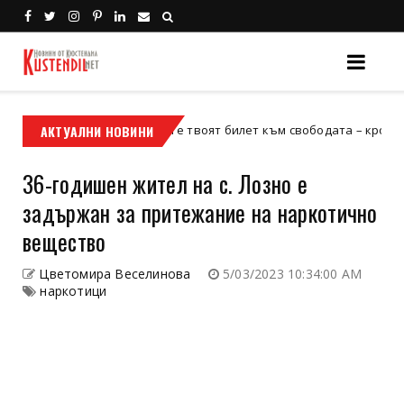
АКТУАЛНИ НОВИНИ
Кой е твоят билет към свободата – кросовият мот
кросов мотор
36-годишен жител на с. Лозно е
задържан за притежание на наркотично
вещество
Цветомира Веселинова
5/03/2023 10:34:00 AM
наркотици