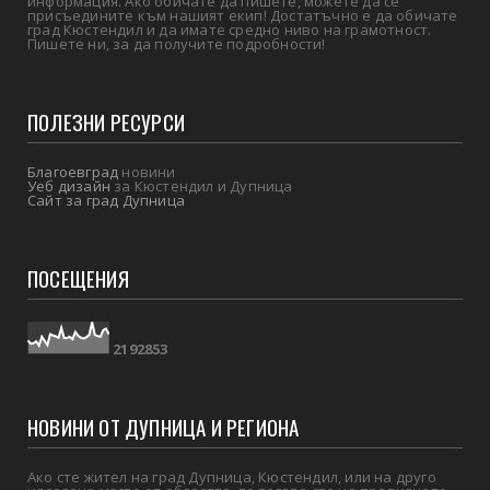
информация. Ако обичате да пишете, можете да се
присъедините към нашият екип! Достатъчно е да обичате
град Кюстендил и да имате средно ниво на грамотност.
Пишете ни, за да получите подробности!
ПОЛЕЗНИ РЕСУРСИ
Благоевград
новини
Уеб дизайн
за Кюстендил и Дупница
Сайт за град Дупница
ПОСЕЩЕНИЯ
2
1
9
2
8
5
3
НОВИНИ ОТ ДУПНИЦА И РЕГИОНА
Ако сте жител на град Дупница, Кюстендил, или на друго