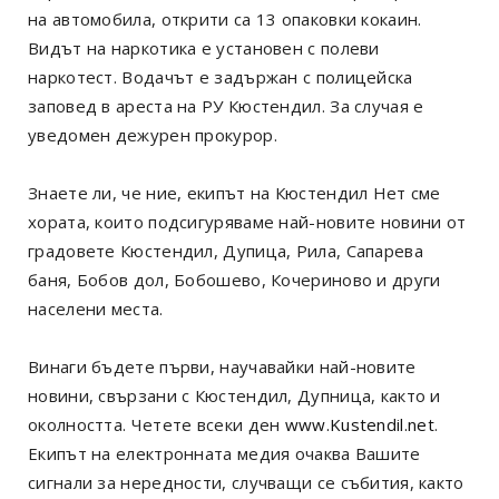
на автомобила, открити са 13 опаковки кокаин.
Видът на наркотика е установен с полеви
наркотест. Водачът е задържан с полицейска
заповед в ареста на РУ Кюстендил. За случая е
уведомен дежурен прокурор.
Знаете ли, че ние, екипът на Кюстендил Нет сме
хората, които подсигуряваме най-новите новини от
градовете Кюстендил, Дупица, Рила, Сапарева
баня, Бобов дол, Бобошево, Кочериново и други
населени места.
Винаги бъдете първи, научавайки най-новите
новини, свързани с Кюстендил, Дупница, както и
околността. Четете всеки ден
www.Kustendil.net
.
Екипът на електронната медия очаква Вашите
сигнали за нередности, случващи се събития, както