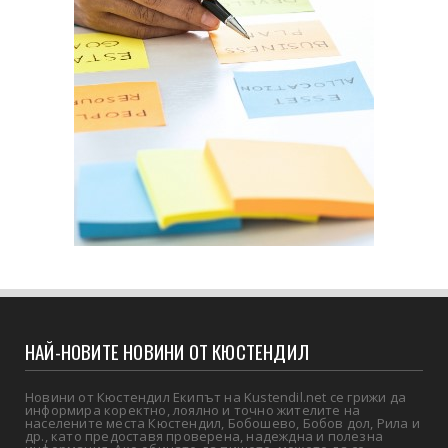
НАЙ-НОВИТЕ НОВИНИ ОТ КЮСТЕНДИЛ
Новини от Кюстендил Екипът на Kustendil.net се грижи да
информира коректно, лоялно и точно жителите на
населените места Кюстендил, Бобошево, Бобов дол, Рила и
др., като предоставя проверена, надеждна и полезна