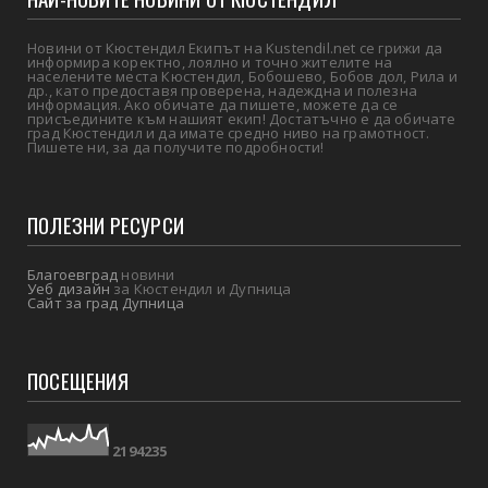
Новини от Кюстендил Екипът на Kustendil.net се грижи да
информира коректно, лоялно и точно жителите на
населените места Кюстендил, Бобошево, Бобов дол, Рила и
др., като предоставя проверена, надеждна и полезна
информация. Ако обичате да пишете, можете да се
присъедините към нашият екип! Достатъчно е да обичате
град Кюстендил и да имате средно ниво на грамотност.
Пишете ни, за да получите подробности!
ПОЛЕЗНИ РЕСУРСИ
Благоевград
новини
Уеб дизайн
за Кюстендил и Дупница
Сайт за град Дупница
ПОСЕЩЕНИЯ
2
1
9
4
2
3
5