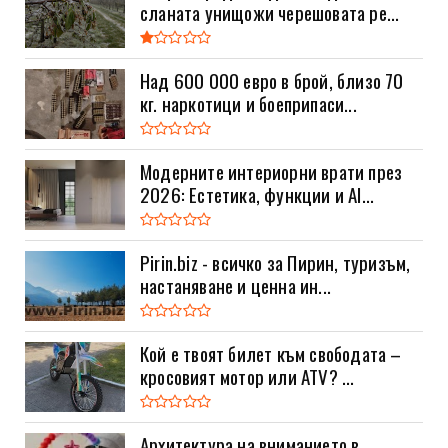
сланата унищожи черешовата ре...
Над 600 000 евро в брой, близо 70
кг. наркотици и боеприпаси...
Модерните интериорни врати през
2026: Естетика, функции и AI...
Pirin.biz - всичко за Пирин, туризъм,
настаняване и ценна ин...
Кой е твоят билет към свободата –
кросовият мотор или ATV? ...
Архитектура на вниманието в