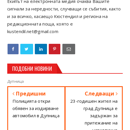
Екипът на електронната медия очаква Вашите
сигнали за нередности, случващи се събития, както
и за всичко, касаещо Кюстендил и региона на
редакционната поща, която е
kustendil.net@gmail.com
ПОДОБНИ НОВИНИ
Дупница
Предишни
Следващи
Полицията откри
23-годишен жител на
обявен за издирване
град Дупница е
автомобил в Дупница
задържан за
притежание на
наркотично