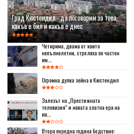
Град Кюстендил - да поговорим за това,
какъв е бил и какъв е днес
Четирима, двама от които
непълнолетни, стреляха по частен
им...
Огромна дупка зейна в Кюстендил
Залезът на „Престижната
телевизия“ и новата златна ера на
ки...
Втора поредна година бедствие: