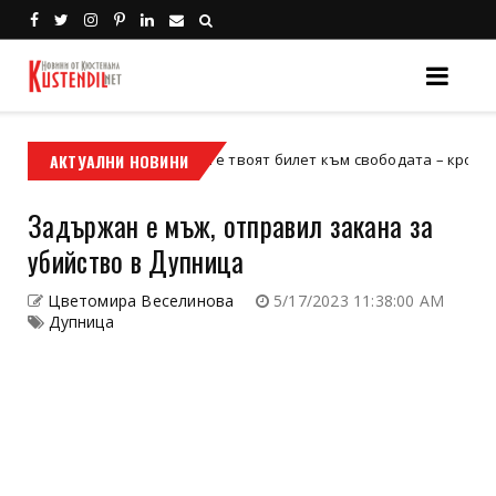
АКТУАЛНИ НОВИНИ
Кой е твоят билет към свободата – кросовият мото
кросов мотор
Задържан е мъж, отправил закана за
убийство в Дупница
Цветомира Веселинова
5/17/2023 11:38:00 AM
Дупница