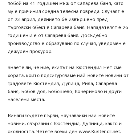
побой на 41-годишен мъж от Сапарева баня, като
му е причинил средна телесна повреда. Случаят е
от 23 април, деянието бе извършено пред
търговски обект в Сапарева баня. Нападателят е 26-
годишен и е от Сапарева баня. Досъдебно
производство е образувано по случая, уведомен е
дежурен прокурор.
Знаете ли, че ние, екипът на Кюстендил Нет сме
хората, които подсигуряваме най-новите новини от
градовете Кюстендил, Дупица, Рила, Сапарева
баня, Бобов дол, Бобошево, Кочериново и други
населени места.
Винаги бъдете първи, научавайки най-новите
новини, свързани с Кюстендил, Дупница, както и
околността. Четете всеки ден
www.Kustendil.net
.