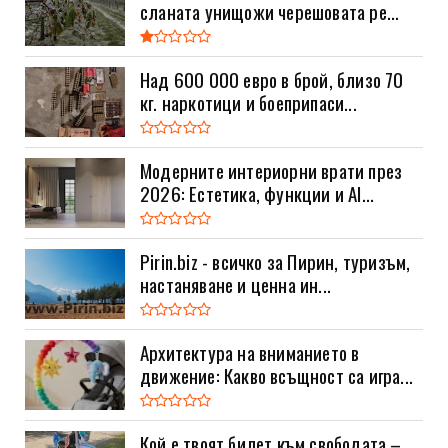
сланата унищожи черешовата ре...
Над 600 000 евро в брой, близо 70
кг. наркотици и боеприпаси...
Модерните интериорни врати през
2026: Естетика, функции и AI...
Pirin.biz - всичко за Пирин, туризъм,
настаняване и ценна ин...
Архитектура на вниманието в
движение: Какво всъщност са игра...
Кой е твоят билет към свободата –