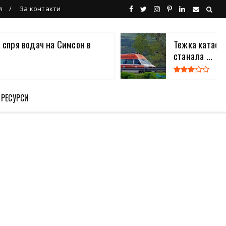
л
За контакти
 спря водач на Симсон в
Тежка катаст
станала ...
 РЕСУРСИ