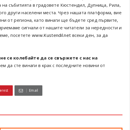
а на събитията в градовете Кюстендил, Дупница, Рила,
ого други населени места. Чрез нашата платформа, вие
ини от региона, като винаги ще бъдете сред първите,
а приемаме сигнали от нашите читатели за нередности и
реме, посетете
www.Kustendil.net
всеки ден, за да
не се колебайте да се свържете с нас на
ем да сте винаги в крак с последните новини от
erest
Email