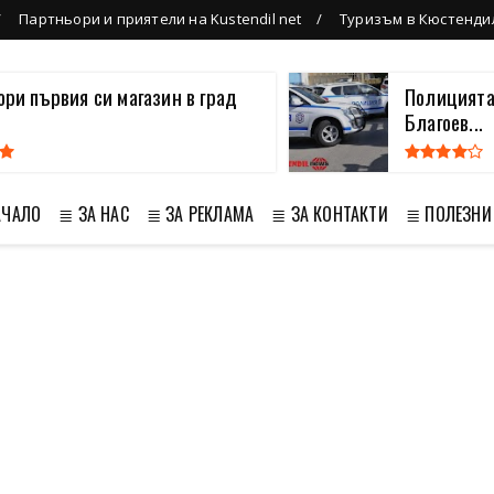
Партньори и приятели на Kustendil net
Туризъм в Кюстенди
вори първия си магазин в град
Полицията
Благоев...
АЧАЛО
≣ ЗА НАС
≣ ЗА РЕКЛАМА
≣ ЗА КОНТАКТИ
≣ ПОЛЕЗНИ