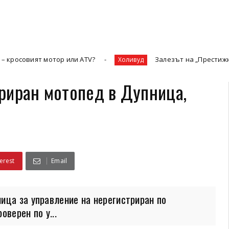
 мотор или ATV?
Залезът на „Престижната телевизи
Холивуд
риран мотопед в Дупница,
erest
Email
ица за управление на нерегистриран по
верен по у...