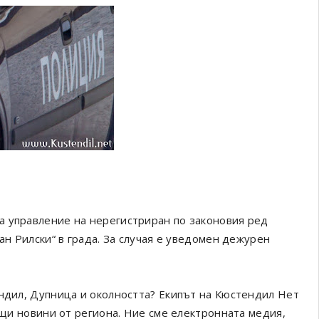
а управление на нерегистриран по законовия ред
ан Рилски“ в града. За случая е уведомен дежурен
ендил, Дупница и околността? Екипът на Кюстендил Нет
ващи новини от региона. Ние сме електронната медия,