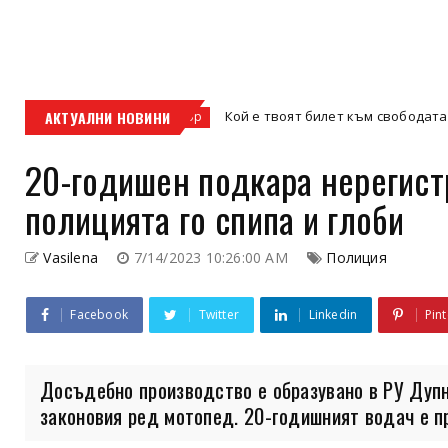
АКТУАЛНИ НОВИНИ
Кой е твоят билет към свободата – кросовият
кросов мотор
20-годишен подкара нерегист
полицията го спипа и глоби
Vasilena
7/14/2023 10:26:00 AM
Полиция
Facebook
Twitter
Linkedin
Pint
Досъдебно производство е образувано в РУ Дупн
законовия ред мотопед. 20-годишният водач е про