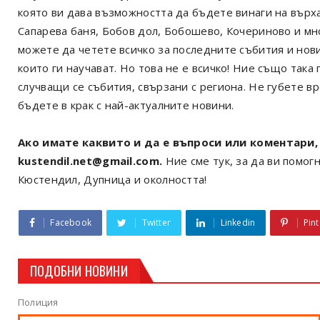
която ви дава възможността да бъдете винаги на върх
Сапарева баня, Бобов дол, Бобошево, Кочериново и мн
можете да четете всичко за последните събития и нов
които ги научават. Но това не е всичко! Ние също так
случващи се събития, свързани с региона. Не губете в
бъдете в крак с най-актуалните новини.
Ако имате каквито и да е въпроси или коментари, 
kustendil.net@gmail.com.
Ние сме тук, за да ви помогн
Кюстендил, Дупница и околността!
Facebook
Twitter
Linkedin
Pint
ПОДОБНИ НОВИНИ
Полиция