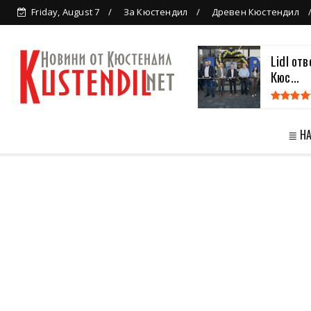
Friday, August 7
За Кюстендил
Древен Кюстендил
Lidl от
Кюс...
≣ Н