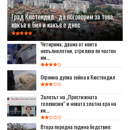
Град Кюстендил - да поговорим за това,
какъв е бил и какъв е днес
Четирима, двама от които
непълнолетни, стреляха по частен
им...
Огромна дупка зейна в Кюстендил
Залезът на „Престижната
телевизия“ и новата златна ера на
ки...
Втора поредна година бедствие: