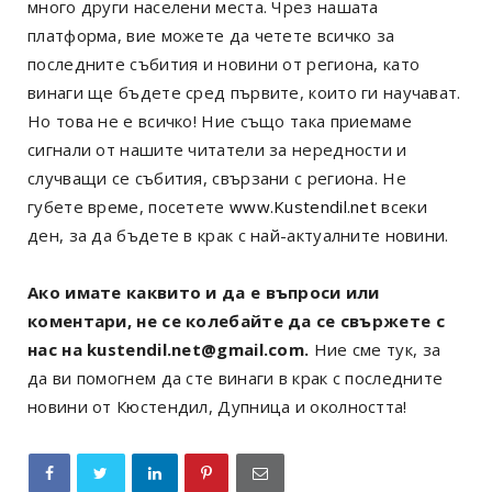
много други населени места. Чрез нашата
платформа, вие можете да четете всичко за
последните събития и новини от региона, като
винаги ще бъдете сред първите, които ги научават.
Но това не е всичко! Ние също така приемаме
сигнали от нашите читатели за нередности и
случващи се събития, свързани с региона. Не
губете време, посетете
www.Kustendil.net
всеки
ден, за да бъдете в крак с най-актуалните новини.
Ако имате каквито и да е въпроси или
коментари, не се колебайте да се свържете с
нас на kustendil.net@gmail.com.
Ние сме тук, за
да ви помогнем да сте винаги в крак с последните
новини от Кюстендил, Дупница и околността!