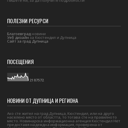
Пишете ни, за да получите подробности!
ПОЛЕЗНИ РЕСУРСИ
Благоевград
новини
Уеб дизайн
за Кюстендил и Дупница
Сайт за град Дупница
ПОСЕЩЕНИЯ
2
1
8
7
5
7
2
НОВИНИ ОТ ДУПНИЦА И РЕГИОНА
Ако сте жител на град Дупница, Кюстендил, или на друго
населено място от областта, то тогава сте на правилното
място. Новинарска информационна агенция Кюстендил Нет
предоставя надеждна информация, проверена от