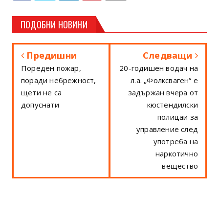
ПОДОБНИ НОВИНИ
Предишни
Следващи
Пореден пожар,
20-годишен водач на
поради небрежност,
л.а. „Фолксваген“ е
щети не са
задържан вчера от
допуснати
кюстендилски
полицаи за
управление след
употреба на
наркотично
вещество