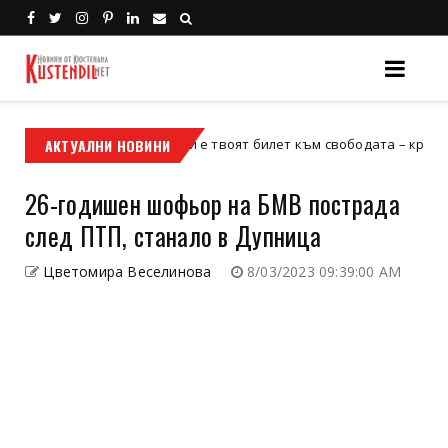
АКТУАЛНИ НОВИНИ
Кой е твоят билет към свободата – кросовият мот
кросов мотор
26-годишен шофьор на БМВ пострада
след ПТП, станало в Дупница
Цветомира Веселинова
8/03/2023 09:39:00 AM