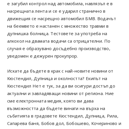
е загубил контрол над автомобила, навлязъл е в
насрещната лента и се е ударил странично в
движещия се насрещно автомобил БМВ. Водачът
на беемвето е настанен с множество травми в
дупнишка болница. Тестовете за употреба на
алкохол на двамата водачи са отрицателни. По
случая е образувано досъдебно производство,
уведомен е дежурен прокупрор.
Искате да бъдете в крак с най-новите новини от
Кюстендил, Дупница и околността? Екипът на
Кюстендил Нет е тук, за да ви осигури достъп до
актуални и завладяващи новини от региона. Ние
сме електронната медия, която ви дава
възможността да бъдете винаги на върха на
събитията в градовете Кюстендил, Дупница, Рила,
Сапарева баня, Бобов дол, Бобошево, Кочериново и