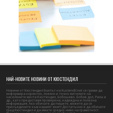
НАЙ-НОВИТЕ НОВИНИ ОТ КЮСТЕНДИЛ
Новини от Кюстендил Екипът на Kustendil.net се грижи да
информира коректно, лоялно и точно жителите на
населените места Кюстендил, Бобошево, Бобов дол, Рила и
др., като предоставя проверена, надеждна и полезна
информация. Ако обичате да пишете, можете да се
присъедините към нашият екип! Достатъчно е да обичате
град Кюстендил и да имате средно ниво на грамотност.