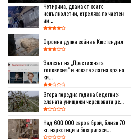
Четирима, двама от които
непълнолетни, стреляха по частен
им...
Огромна дупка зейна в Кюстендил
Залезът на „Престижната
телевизия“ и новата златна ера на
ки...
Втора поредна година бедствие:
сланата унищожи черешовата ре...
Над 600 000 евро в брой, близо 70
кг. наркотици и боеприпаси...