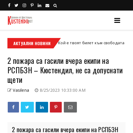
АКТУАЛНИ НОВИНИ
Кой е твоят билет към свободата – кросовият
кросов мотор
2 пожара са гасили вчера екипи на
РСПБЗН – Кюстендил, не са допуснати
щети
Vasilena
8/25/2023 10:33:00 AM
2 пожара са гасили вчера екипи на РСПБЗН