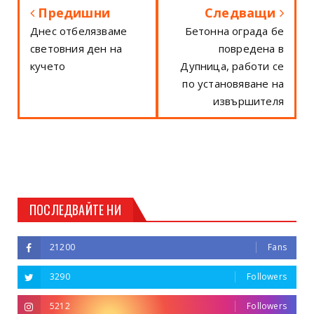
Предишни
Следващи
Днес отбелязваме
Бетонна ограда бе
световния ден на
повредена в
кучето
Дупница, работи се
по установяване на
извършителя
ПОСЛЕДВАЙТЕ НИ
21200
Fans
3290
Followers
5212
Followers