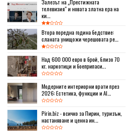
Залезът на „Престижната
телевизия“ и новата златна ера на
ки...
Втора поредна година бедствие:
сланата унищожи черешовата ре...
Над 600 000 евро в брой, близо 70
кг. наркотици и боеприпаси...
Модерните интериорни врати през
2026: Естетика, функции и AI...
Pirin.biz - всичко за Пирин, туризъм,
настаняване и ценна ин...