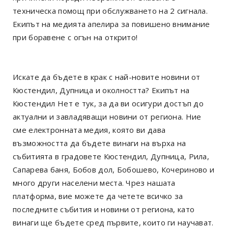
техническа помощ при обслужването на 2 сигнала.
Екипът на медията апелира за повишено внимание
при боравене с огън на открито!
Искате да бъдете в крак с най-новите новини от
Кюстендил, Дупница и околността? Екипът на
Кюстендил Нет е тук, за да ви осигури достъп до
актуални и завладяващи новини от региона. Ние
сме електронната медия, която ви дава
възможността да бъдете винаги на върха на
събитията в градовете Кюстендил, Дупница, Рила,
Сапарева баня, Бобов дол, Бобошево, Кочериново и
много други населени места. Чрез нашата
платформа, вие можете да четете всичко за
последните събития и новини от региона, като
винаги ще бъдете сред първите, които ги научават.