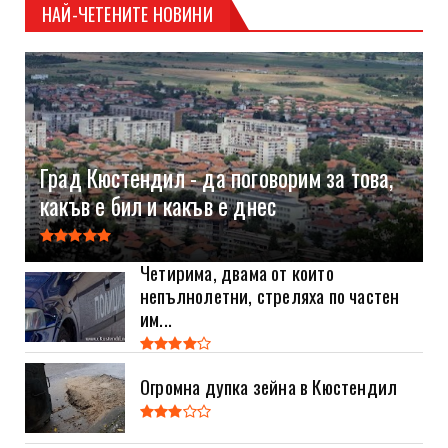
НАЙ-ЧЕТЕНИТЕ НОВИНИ
Град Кюстендил - да поговорим за това,
какъв е бил и какъв е днес
Четирима, двама от които
непълнолетни, стреляха по частен
им...
Огромна дупка зейна в Кюстендил