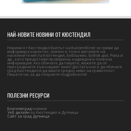
НАЙ-НОВИТЕ НОВИНИ ОТ КЮСТЕНДИЛ
Новини от Кюстендил Екипът на Kustendil.net се грижи да
информира коректно, лоялно и точно жителите на
населените места Кюстендил, Бобошево, Бобов дол, Рила и
др., като предоставя проверена, надеждна и полезна
информация. Ако обичате да пишете, можете да се
присъедините към нашият екип! Достатъчно е да обичате
град Кюстендил и да имате средно ниво на грамотност.
Пишете ни, за да получите подробности!
ПОЛЕЗНИ РЕСУРСИ
Благоевград
новини
Уеб дизайн
за Кюстендил и Дупница
Сайт за град Дупница