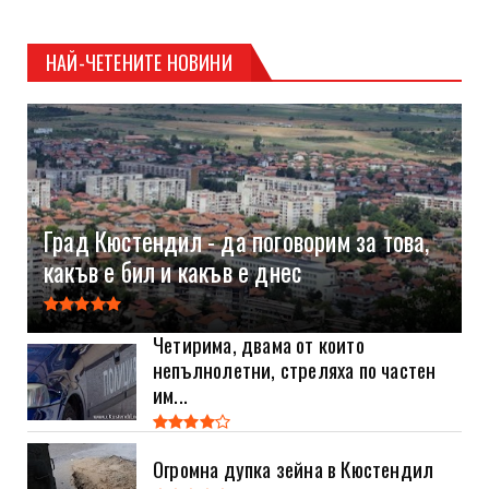
НАЙ-ЧЕТЕНИТЕ НОВИНИ
Град Кюстендил - да поговорим за това,
какъв е бил и какъв е днес
Четирима, двама от които
непълнолетни, стреляха по частен
им...
Огромна дупка зейна в Кюстендил