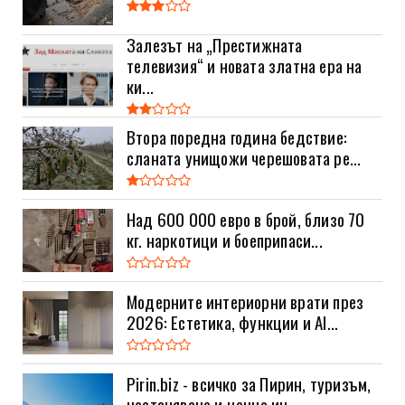
Залезът на „Престижната
телевизия“ и новата златна ера на
ки...
Втора поредна година бедствие:
сланата унищожи черешовата ре...
Над 600 000 евро в брой, близо 70
кг. наркотици и боеприпаси...
Модерните интериорни врати през
2026: Естетика, функции и AI...
Pirin.biz - всичко за Пирин, туризъм,
настаняване и ценна ин...