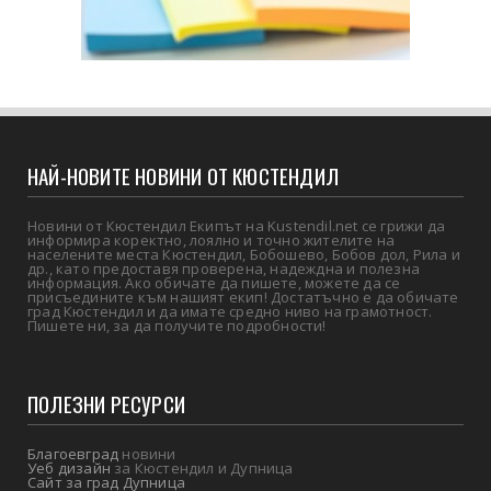
НАЙ-НОВИТЕ НОВИНИ ОТ КЮСТЕНДИЛ
Новини от Кюстендил Екипът на Kustendil.net се грижи да
информира коректно, лоялно и точно жителите на
населените места Кюстендил, Бобошево, Бобов дол, Рила и
др., като предоставя проверена, надеждна и полезна
информация. Ако обичате да пишете, можете да се
присъедините към нашият екип! Достатъчно е да обичате
град Кюстендил и да имате средно ниво на грамотност.
Пишете ни, за да получите подробности!
ПОЛЕЗНИ РЕСУРСИ
Благоевград
новини
Уеб дизайн
за Кюстендил и Дупница
Сайт за град Дупница