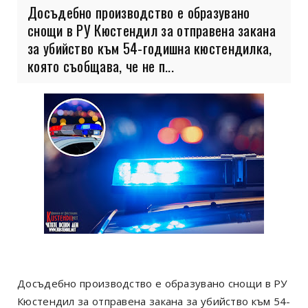
Досъдебно производство е образувано
снощи в РУ Кюстендил за отправена закана
за убийство към 54-годишна кюстендилка,
която съобщава, че не п...
Досъдебно производство е образувано снощи в РУ
Кюстендил за отправена закана за убийство към 54-