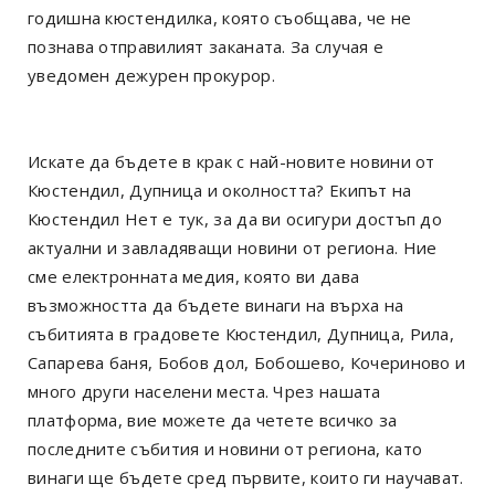
годишна кюстендилка, която съобщава, че не
познава отправилият заканата. За случая е
уведомен дежурен прокурор.
Искате да бъдете в крак с най-новите новини от
Кюстендил, Дупница и околността? Екипът на
Кюстендил Нет е тук, за да ви осигури достъп до
актуални и завладяващи новини от региона. Ние
сме електронната медия, която ви дава
възможността да бъдете винаги на върха на
събитията в градовете Кюстендил, Дупница, Рила,
Сапарева баня, Бобов дол, Бобошево, Кочериново и
много други населени места. Чрез нашата
платформа, вие можете да четете всичко за
последните събития и новини от региона, като
винаги ще бъдете сред първите, които ги научават.