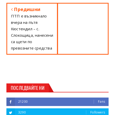
Предишни
ПТП е възникнало
вчера на пътя
Кюстендил – с.
Слокощица, нанесени
са щети по
превозните средства
ПОСЛЕДВАЙТЕ НИ
21200
Fans
3290
Followers