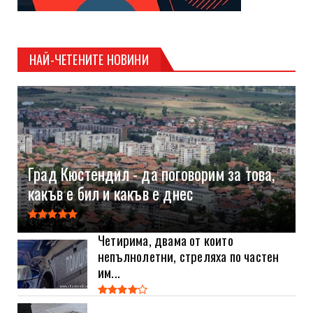
НАЙ-ЧЕТЕНИТЕ НОВИНИ
Град Кюстендил - да поговорим за това,
какъв е бил и какъв е днес
Четирима, двама от които
непълнолетни, стреляха по частен
им...