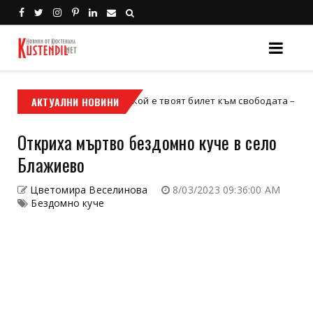
АКТУАЛНИ НОВИНИ
Кой е твоят билет към свободата – кросовият м
кросов мотор
Откриха мъртво бездомно куче в село
Блажиево
Цветомира Веселинова
8/03/2023 09:36:00 AM
Бездомно куче