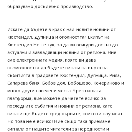
образувано досъдебно производство.
Искате да бъдете в крак с най-новите новини от
Кюстендил, Дупница и околността? Екипът на
Кюстендил Нет е тук, за да ви осигури достъп до
актуални и завладяващи новини от региона. Ние
сме електронната медия, която ви дава
възможността да бъдете винаги на върха на
събитията в градовете Кюстендил, Дупница, Рила,
Сапарева баня, Бобов дол, Бобошево, Кочериново и
много други населени места. Чрез нашата
платформа, вие можете да четете всичко за
последните събития и новини от региона, като
винаги ще бъдете сред първите, които ги научават.
Но това не е всичко! Ние също така приемаме
сигнали от нашите читатели за нередности и