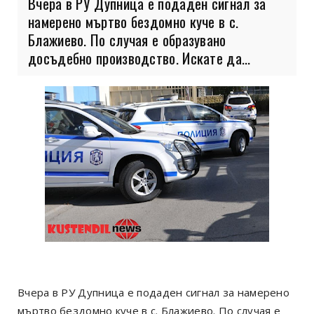
Вчера в РУ Дупница е подаден сигнал за
намерено мъртво бездомно куче в с.
Блажиево. По случая е образувано
досъдебно производство. Искате да...
Вчера в РУ Дупница е подаден сигнал за намерено
мъртво бездомно куче в с. Блажиево. По случая е