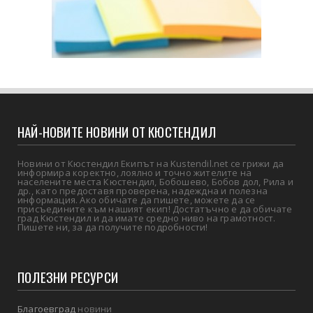
НАЙ-НОВИТЕ НОВИНИ ОТ КЮСТЕНДИЛ
Новини от Кюстендил Екипът на Kustendil.net се грижи да
информира коректно, лоялно и точно жителите на
населените места Кюстендил, Бобошево, Бобов дол, Рила и
др., като предоставя проверена, надеждна и полезна
информация. Ако обичате да пишете, можете да се
присъедините към нашият екип! Достатъчно е да обичате
град Кюстендил и да имате средно ниво на грамотност.
Пишете ни, за да получите подробности!
ПОЛЕЗНИ РЕСУРСИ
Благоевград
новини