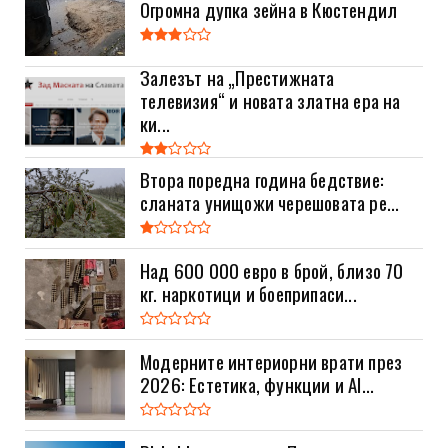
Огромна дупка зейна в Кюстендил
Залезът на „Престижната
телевизия“ и новата златна ера на
ки...
Втора поредна година бедствие:
сланата унищожи черешовата ре...
Над 600 000 евро в брой, близо 70
кг. наркотици и боеприпаси...
Модерните интериорни врати през
2026: Естетика, функции и AI...