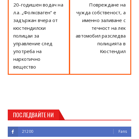
20-годишен водач на
Повреждане на
л.а. „Фолксваген“ е
чужда собственост, а
задържан вчера от
именно заливане с
кюстендилски
течност на лек
полицаи за
автомобил разследва
управление след
полицията в
употреба на
Кюстендил
наркотично
вещество
ПОСЛЕДВАЙТЕ НИ
21200
Fans