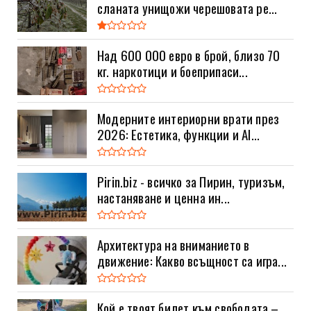
сланата унищожи черешовата ре...
Над 600 000 евро в брой, близо 70
кг. наркотици и боеприпаси...
Модерните интериорни врати през
2026: Естетика, функции и AI...
Pirin.biz - всичко за Пирин, туризъм,
настаняване и ценна ин...
Архитектура на вниманието в
движение: Какво всъщност са игра...
Кой е твоят билет към свободата –