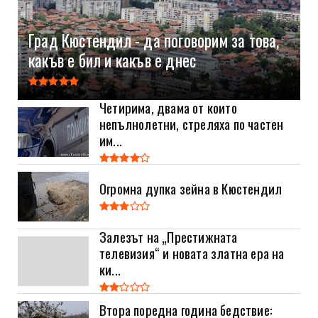
Град Кюстендил - да поговорим за това,
какъв е бил и какъв е днес
Четирима, двама от които
непълнолетни, стреляха по частен
им...
Огромна дупка зейна в Кюстендил
Залезът на „Престижната
телевизия“ и новата златна ера на
ки...
Втора поредна година бедствие: