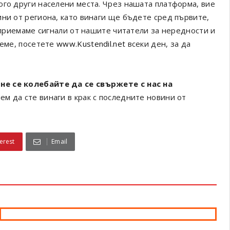
ого други населени места. Чрез нашата платформа, вие
ини от региона, като винаги ще бъдете сред първите,
а приемаме сигнали от нашите читатели за нередности и
реме, посетете
www.Kustendil.net
всеки ден, за да
не се колебайте да се свържете с нас на
ем да сте винаги в крак с последните новини от
erest
Email