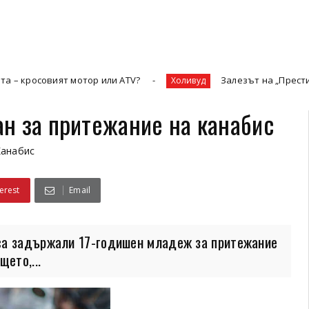
ят мотор или ATV?
Залезът на „Престижната телев
Холивуд
н за притежание на канабис
Канабис
erest
Email
са задържали 17-годишен младеж за притежание
ето,...