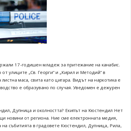
ържали 17-годишен младеж за притежание на канабис.
от улиците „Св. Георги“ и „Кирил и Методий“ в
 листна маса, свита като цигара. Видът на наркотика е
зводство е образувано по случая. Уведомен е дежурен
ендил, Дупница и околността? Екипът на Кюстендил Нет
ващи новини от региона. Ние сме електронната медия,
а на събитията в градовете Кюстендил, Дупница, Рила,