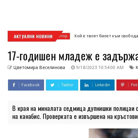
с
АКТУАЛНИ НОВИНИ
Кой е твоят билет към свободата – кросови
кросов мотор
17-годишен младеж е задържа
Цветомира Веселинова
9/18/2023 10:54:00 AM
Facebook
Twitter
Linkedin
Pint
В края на миналата седмица дупнишки полицаи 
на канабис. Проверката е извършена на кръстовищ