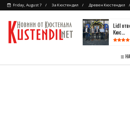
Friday, August 7
За Кюстендил
Древен Кюстендил
Lidl от
Кюс...
≣ Н