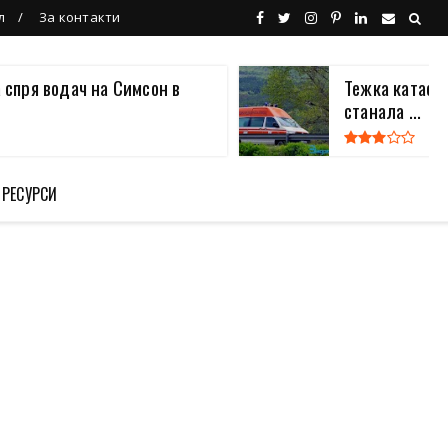
л
За контакти
 спря водач на Симсон в
Тежка катаст
станала ...
 РЕСУРСИ