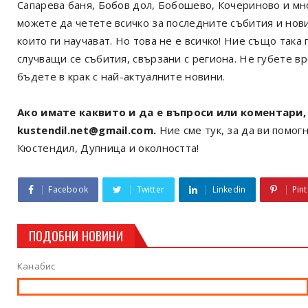
Сапарева баня, Бобов дол, Бобошево, Кочериново и мн
можете да четете всичко за последните събития и нов
които ги научават. Но това не е всичко! Ние също так
случващи се събития, свързани с региона. Не губете в
бъдете в крак с най-актуалните новини.
Ако имате каквито и да е въпроси или коментари, 
kustendil.net@gmail.com.
Ние сме тук, за да ви помогн
Кюстендил, Дупница и околността!
Facebook
Twitter
Linkedin
Pint
ПОДОБНИ НОВИНИ
Канабис