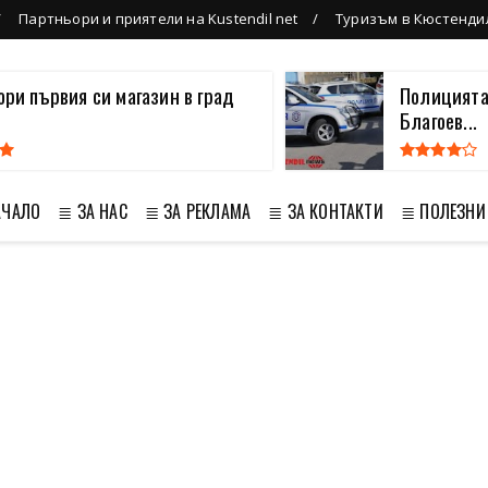
Партньори и приятели на Kustendil net
Туризъм в Кюстенди
вори първия си магазин в град
Полицията
Благоев...
АЧАЛО
≣ ЗА НАС
≣ ЗА РЕКЛАМА
≣ ЗА КОНТАКТИ
≣ ПОЛЕЗНИ