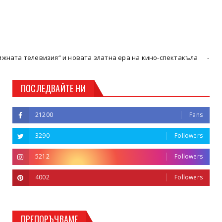
изия“ и новата златна ера на кино-спектакъла
Кюстендил
ПОСЛЕДВАЙТЕ НИ
21200
Fans
3290
Followers
5212
Followers
4002
Followers
ПРЕПОРЪЧВАМЕ