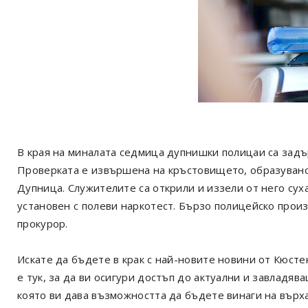
В края на миналата седмица дупнишки полицаи са зад
Проверката е извършена на кръстовището, образувано 
Дупница. Служителите са открили и иззели от него суха
установен с полеви наркотест. Бързо полицейско прои
прокурор.
Искате да бъдете в крак с най-новите новини от Кюст
е тук, за да ви осигури достъп до актуални и завладя
която ви дава възможността да бъдете винаги на върх