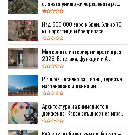
сланата унищожи черешовата ре...
Над 600 000 евро в брой, близо 70
кг. наркотици и боеприпаси...
Модерните интериорни врати през
2026: Естетика, функции и AI...
Pirin.biz - всичко за Пирин, туризъм,
настаняване и ценна ин...
Архитектура на вниманието в
движение: Какво всъщност са игра...
Кой е твоят билет към свободата –