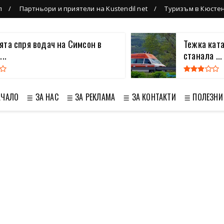
л
Партньори и приятели на Kustendil net
Туризъм в Кюсте
та спря водач на Симсон в
Тежка кат
..
станала ...
АЧАЛО
≣ ЗА НАС
≣ ЗА РЕКЛАМА
≣ ЗА КОНТАКТИ
≣ ПОЛЕЗНИ