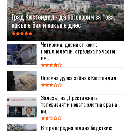
Град Кюстендил - да поговорим за това,
какъв е бил и какъв е днес
Четирима, двама от които
непълнолетни, стреляха по частен
им...
Огромна дупка зейна в Кюстендил
Залезът на „Престижната
телевизия“ и новата златна ера на
ки...
Втора поредна година бедствие: