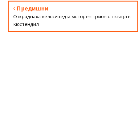
Предишни
Откраднаха велосипед и моторен трион от къща в
Кюстендил