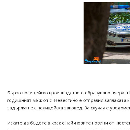
Бързо полицейско производство е образувано вчера в Р
годишният мъж от с. Невестино е отправил заплахата къ
задържан е с полицейска заповед. За случая е уведоме
Искате да бъдете в крак с най-новите новини от Кюст