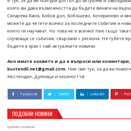
е тук, за да ви осигури достъп до актуални и завладя
която ви дава възможността да бъдете винаги на върх
Сапарева баня, Бобов дол, Бобошево, Кочериново и мн
можете да четете всичко за последните събития и нов
които ги научават. Но това не е всичко! Ние също так
случващи се събития, свързани с региона. Не губете в
бъдете в крак с най-актуалните новини.
Ако имате каквито и да е въпроси или коментари, 
kustendil.net@gmail.com.
Ние сме тук, за да ви помогн
Кюстендил, Дупница и околността!
Facebook
Twitter
Linkedin
Pint
ПОДОБНИ НОВИНИ
крими новини