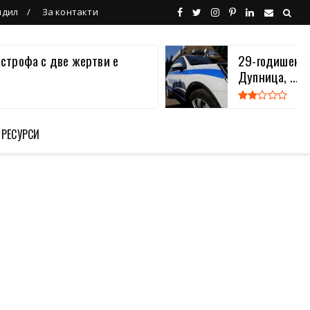
ндил
За контакти
астрофа с две жертви е
29-годишен в
Дупница, ...
 РЕСУРСИ