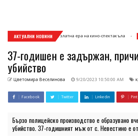
изия“ и новата златна ера на кино-спектакъла
АКТУАЛНИ НОВИНИ
Кюстендил
37-годишен е задържан, причи
убийство
Цветомира Веселинова
9/20/2023 10:50:00 AM
к
Facebook
Twitter
Linkedin
Pint
Бързо полицейско производство е образувано вч
убийство. 37-годишният мъж от с. Невестино е от