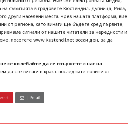
ващи новини от региона. Ние сме електронната медия,
а на събитията в градовете Кюстендил, Дупница, Рила,
ого други населени места. Чрез нашата платформа, вие
ини от региона, като винаги ще бъдете сред първите,
а приемаме сигнали от нашите читатели за нередности и
реме, посетете
www.Kustendil.net
всеки ден, за да
не се колебайте да се свържете с нас на
ем да сте винаги в крак с последните новини от
erest
Email