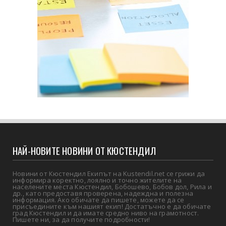
НАЙ-НОВИТЕ НОВИНИ ОТ КЮСТЕНДИЛ
Новини от Кюстендил Екипът на Kustendil.net се грижи да
информира коректно, лоялно и точно жителите на
населените места Кюстендил, Бобошево, Бобов дол, Рила и
др., като предоставя проверена, надеждна и полезна
информация. Ако обичате да пишете, можете да се
присъедините към нашият екип! Достатъчно е да обичате
град Кюстендил и да имате средно ниво на грамотност.
Пишете ни, за да получите подробности!