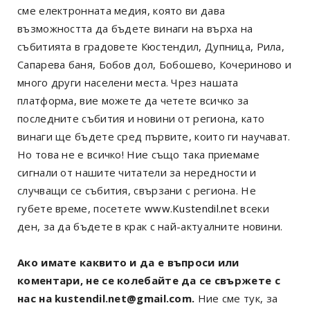
сме електронната медия, която ви дава
възможността да бъдете винаги на върха на
събитията в градовете Кюстендил, Дупница, Рила,
Сапарева баня, Бобов дол, Бобошево, Кочериново и
много други населени места. Чрез нашата
платформа, вие можете да четете всичко за
последните събития и новини от региона, като
винаги ще бъдете сред първите, които ги научават.
Но това не е всичко! Ние също така приемаме
сигнали от нашите читатели за нередности и
случващи се събития, свързани с региона. Не
губете време, посетете
www.Kustendil.net
всеки
ден, за да бъдете в крак с най-актуалните новини.
Ако имате каквито и да е въпроси или
коментари, не се колебайте да се свържете с
нас на kustendil.net@gmail.com.
Ние сме тук, за