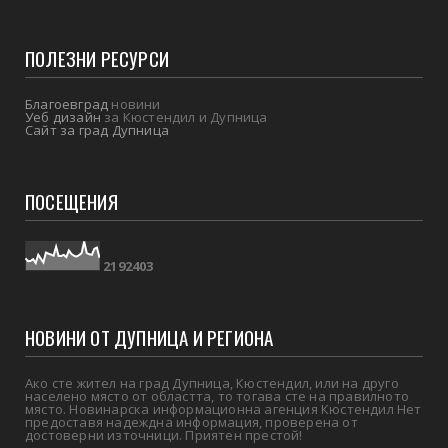
ПОЛЕЗНИ РЕСУРСИ
Благоевград
новини
Уеб дизайн
за Кюстендил и Дупница
Сайт за град Дупница
ПОСЕЩЕНИЯ
2
1
9
2
4
0
3
НОВИНИ ОТ ДУПНИЦА И РЕГИОНА
Ако сте жител на град Дупница, Кюстендил, или на друго
населено място от областта, то тогава сте на правилното
място. Новинарска информационна агенция Кюстендил Нет
предоставя надеждна информация, проверена от
достоверни източници. Приятен престой!