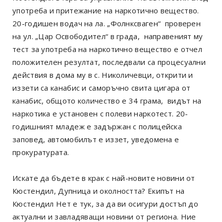
употреба и притежание на наркотично вещество.
20-годишен водач на ла. „Фолнксваген“ проверен
на ул. „Цар Освободител“ в града, направеният му
тест за употреба на наркотично вещество е отчел
положителен резултат, последвали са процесуални
действия в дома му в с. Николичевци, открити и
иззети са канабис и саморъчно свита цигара от
канабис, общото количество е 34 грама, видът на
наркотика е установен с полеви наркотест. 20-
годишният младеж е задържан с полицейска
заповед, автомобилът е иззет, уведомена е
прокуратурата.
Искате да бъдете в крак с най-новите новини от
Кюстендил, Дупница и околността? Екипът на
Кюстендил Нет е тук, за да ви осигури достъп до
актуални и завладяващи новини от региона. Ние