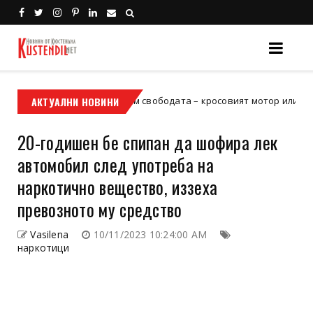
Кой е твоят билет към свободата – кросовият мотор или ATV?
АКТУАЛНИ НОВИНИ
20-годишен бе спипан да шофира лек
автомобил след употреба на
наркотично вещество, иззеха
превозното му средство
Vasilena
10/11/2023 10:24:00 AM
наркотици