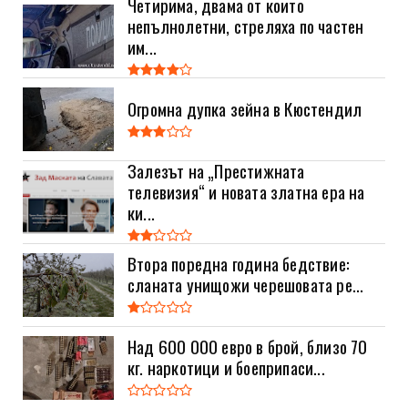
Четирима, двама от които
непълнолетни, стреляха по частен
им...
Огромна дупка зейна в Кюстендил
Залезът на „Престижната
телевизия“ и новата златна ера на
ки...
Втора поредна година бедствие:
сланата унищожи черешовата ре...
Над 600 000 евро в брой, близо 70
кг. наркотици и боеприпаси...