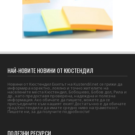
НАЙ-НОВИТЕ НОВИНИ ОТ КЮСТЕНДИЛ
Новини от Кюстендил Екипът на Kustendil.net се грижи да
информира коректно, лоялно и точно жителите на
населените места Кюстендил, Бобошево, Бобов дол, Рила и
др., като предоставя проверена, надеждна и полезна
информация. Ако обичате да пишете, можете да се
присъедините към нашият екип! Достатъчно е да обичате
град Кюстендил и да имате средно ниво на грамотност.
Пишете ни, за да получите подробности!
ПОЛЕЗНИ РЕСУРСИ