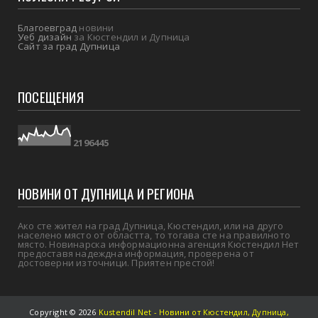
Благоевград
новини
Уеб дизайн
за Кюстендил и Дупница
Сайт за град Дупница
ПОСЕЩЕНИЯ
2
1
9
6
4
4
5
НОВИНИ ОТ ДУПНИЦА И РЕГИОНА
Ако сте жител на град Дупница, Кюстендил, или на друго
населено място от областта, то тогава сте на правилното
място. Новинарска информационна агенция Кюстендил Нет
предоставя надеждна информация, проверена от
достоверни източници. Приятен престой!
Copyright ©
2026
Kustendil Net - Новини от Кюстендил, Дупница,