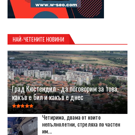
НАЙ-ЧЕТЕНИТЕ НОВИНИ
Град Кюстендил - да поговорим за това,
какъв е бил и какъв е днес
Четирима, двама от които
непълнолетни, стреляха по частен
им...