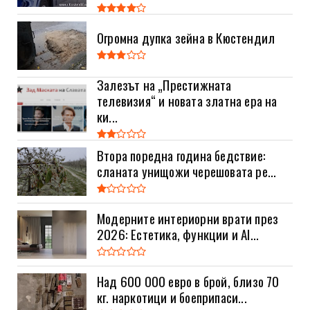
Огромна дупка зейна в Кюстендил
Залезът на „Престижната
телевизия“ и новата златна ера на
ки...
Втора поредна година бедствие:
сланата унищожи черешовата ре...
Модерните интериорни врати през
2026: Естетика, функции и AI...
Над 600 000 евро в брой, близо 70
кг. наркотици и боеприпаси...