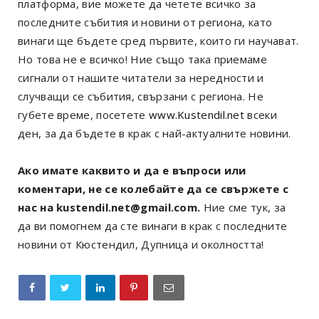
платформа, вие можете да четете всичко за
последните събития и новини от региона, като
винаги ще бъдете сред първите, които ги научават.
Но това не е всичко! Ние също така приемаме
сигнали от нашите читатели за нередности и
случващи се събития, свързани с региона. Не
губете време, посетете
www.Kustendil.net
всеки
ден, за да бъдете в крак с най-актуалните новини.
Ако имате каквито и да е въпроси или
коментари, не се колебайте да се свържете с
нас на kustendil.net@gmail.com.
Ние сме тук, за
да ви помогнем да сте винаги в крак с последните
новини от Кюстендил, Дупница и околността!