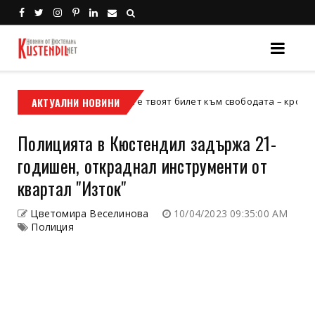
АКТУАЛНИ НОВИНИ
Кой е твоят билет към свободата – кросовият мото
кросов мотор
Полицията в Кюстендил задържа 21-
годишен, откраднал инструменти от
квартал "Изток"
Цветомира Веселинова
10/04/2023 09:35:00 AM
Полиция