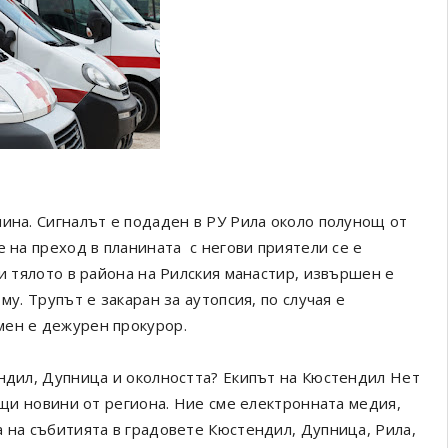
нина. Сигналът е подаден в РУ Рила около полунощ от
е на преход в планината с негови приятели се е
ли тялото в района на Рилския манастир, извършен е
му. Трупът е закаран за аутопсия, по случая е
мен е дежурен прокурор.
ендил, Дупница и околността? Екипът на Кюстендил Нет
ващи новини от региона. Ние сме електронната медия,
а на събитията в градовете Кюстендил, Дупница, Рила,