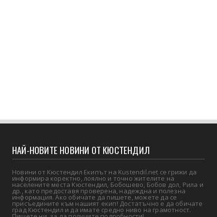
НАЙ-НОВИТЕ НОВИНИ ОТ КЮСТЕНДИЛ
Новини от Кюстендил Екипът на Kustendil.net се грижи да
информира коректно, лоялно и точно жителите на
населените места Кюстендил, Бобошево, Бобов дол, Рила и
др., като предоставя проверена, надеждна и полезна
информация. Ако обичате да пишете, можете да се
присъедините към нашият екип! Достатъчно е да обичате
град Кюстендил и да имате средно ниво на грамотност.
Пишете ни, за да получите подробности!