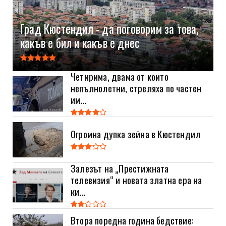
Град Кюстендил - да поговорим за това,
какъв е бил и какъв е днес
Четирима, двама от които
непълнолетни, стреляха по частен
им...
Огромна дупка зейна в Кюстендил
Залезът на „Престижната
телевизия“ и новата златна ера на
ки...
Втора поредна година бедствие: