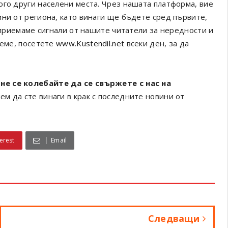
ого други населени места. Чрез нашата платформа, вие
ини от региона, като винаги ще бъдете сред първите,
а приемаме сигнали от нашите читатели за нередности и
реме, посетете
www.Kustendil.net
всеки ден, за да
не се колебайте да се свържете с нас на
ем да сте винаги в крак с последните новини от
erest
Email
Следващи