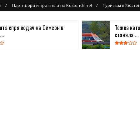
л
Партньори и приятели на Kustendil net
Туризъм в Кюсте
та спря водач на Симсон в
Тежка кат
..
станала ...