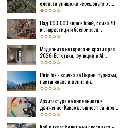
сланата унищожи черешовата ре...
Над 600 000 евро в брой, близо 70
кг. наркотици и боеприпаси...
Модерните интериорни врати през
2026: Естетика, функции и AI...
Pirin.biz - всичко за Пирин, туризъм,
настаняване и ценна ин...
Архитектура на вниманието в
движение: Какво всъщност са игра...
Кой е твоят билет към свободата –