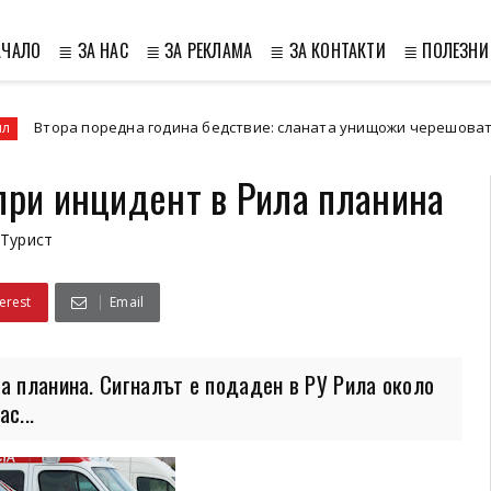
АЧАЛО
≣ ЗА НАС
≣ ЗА РЕКЛАМА
≣ ЗА КОНТАКТИ
≣ ПОЛЕЗНИ
 поредна година бедствие: сланата унищожи черешовата реколта
при инцидент в Рила планина
Турист
erest
Email
а планина. Сигналът е подаден в РУ Рила около
с...