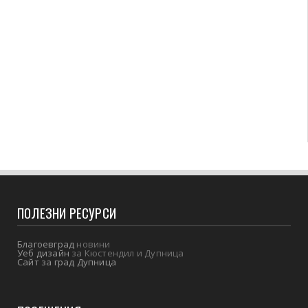
ПОЛЕЗНИ РЕСУРСИ
Благоевград
новини
Уеб дизайн
за Кюстендил и Дупница
Сайт за град Дупница