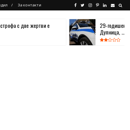
ндил
За контакти
астрофа с две жертви е
29-годишен в
Дупница, ...