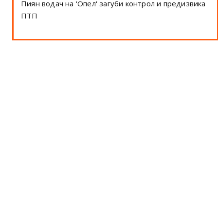
Пиян водач на 'Опел' загуби контрол и предизвика
ПТП