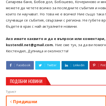
Сапарева баня, Бобов дол, Бобошево, Кочериново и мн
можете да четете всичко за последните събития и нов
които ги научават. Но това не е всичко! Ние също так
случващи се събития, свързани с региона. Не губете в
бъдете в крак с най-актуалните новини.
Ако имате каквито и да е въпроси или коментари, 
kustendil.net@gmail.com.
Ние сме тук, за да ви помогн
Кюстендил, Дупница и околността!
Facebook
Twitter
Linkedin
Pint
ПОДОБНИ НОВИНИ
Турист
Предишни