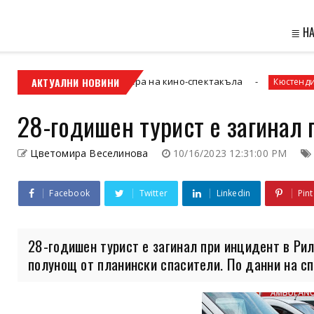
≣ Н
 и новата златна ера на кино-спектакъла
АКТУАЛНИ НОВИНИ
Втора
Кюстендил
28-годишен турист е загинал 
Цветомира Веселинова
10/16/2023 12:31:00 PM
Facebook
Twitter
Linkedin
Pint
28-годишен турист е загинал при инцидент в Рил
полунощ от планински спасители. По данни на спа