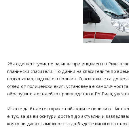
28-годишен турист е загинал при инцидент в Рила пла
планински спасители. По данни на спасителите по врем
подхлъзнал, паднал е в пропаст. Спасителите са донес
оглед от полицейски екип, установена е самоличността 
образувано досъдебно производство в РУ Рила, уведо
Искате да бъдете в крак с най-новите новини от Кюст
е тук, за да ви осигури достъп до актуални и завладя
която ви дава възможността да бъдете винаги на върх