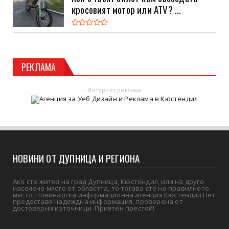
кросовият мотор или ATV? ...
РЕКЛАМА
- Интернет реклама -
НОВИНИ ОТ ДУПНИЦА И РЕГИОНА
Ако сте жител на град Дупница, Кюстендил, или на друго
населено място от областта, то тогава сте на правилното
място. Новинарска информационна агенция Кюстендил Нет
предоставя надеждна информация, проверена от
достоверни източници. Приятен престой!