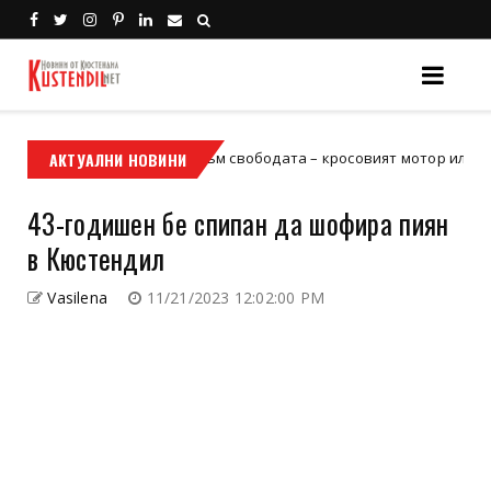
Кой е твоят билет към свободата – кросовият мотор или ATV?
АКТУАЛНИ НОВИНИ
43-годишен бе спипан да шофира пиян
в Кюстендил
Vasilena
11/21/2023 12:02:00 PM