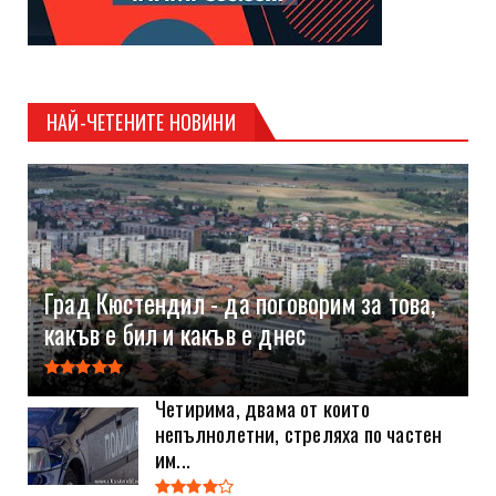
НАЙ-ЧЕТЕНИТЕ НОВИНИ
Град Кюстендил - да поговорим за това,
какъв е бил и какъв е днес
Четирима, двама от които
непълнолетни, стреляха по частен
им...