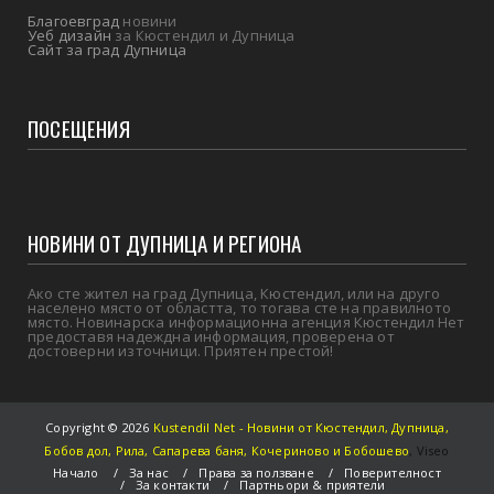
Благоевград
новини
Уеб дизайн
за Кюстендил и Дупница
Сайт за град Дупница
ПОСЕЩЕНИЯ
НОВИНИ ОТ ДУПНИЦА И РЕГИОНА
Ако сте жител на град Дупница, Кюстендил, или на друго
населено място от областта, то тогава сте на правилното
място. Новинарска информационна агенция Кюстендил Нет
предоставя надеждна информация, проверена от
достоверни източници. Приятен престой!
Copyright ©
2026
Kustendil Net - Новини от Кюстендил, Дупница,
Бобов дол, Рила, Сапарева баня, Кочериново и Бобошево
,
Viseo
Начало
За нас
Права за ползване
Поверителност
За контакти
Партньори & приятели