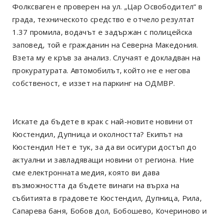
Фолксваген е проверен на ул. „Цар Освободител“ в
града, техническото средство е отчело резултат
1.37 промила, водачът е задържан с полицейска
заповед, той е гражданин на Северна Македония.
Взета му е кръв за анализ. Случаят е докладван на
прокуратурата. Автомобилът, който не е негова
собственост, е иззет на паркинг на ОДМВР.
Искате да бъдете в крак с най-новите новини от
Кюстендил, Дупница и околността? Екипът на
Кюстендил Нет е тук, за да ви осигури достъп до
актуални и завладяващи новини от региона. Ние
сме електронната медия, която ви дава
възможността да бъдете винаги на върха на
събитията в градовете Кюстендил, Дупница, Рила,
Сапарева баня, Бобов дол, Бобошево, Кочериново и