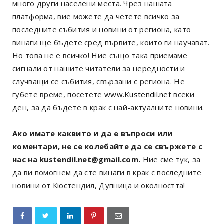
много други населени места. Чрез нашата
платформа, вие можете да четете всичко за
последните събития и новини от региона, като
винаги ще бъдете сред първите, които ги научават.
Но това не е всичко! Ние също така приемаме
сигнали от нашите читатели за нередности и
случващи се събития, свързани с региона. Не
губете време, посетете
www.Kustendil.net
всеки
ден, за да бъдете в крак с най-актуалните новини.
Ако имате каквито и да е въпроси или
коментари, не се колебайте да се свържете с
нас на kustendil.net@gmail.com.
Ние сме тук, за
да ви помогнем да сте винаги в крак с последните
новини от Кюстендил, Дупница и околността!