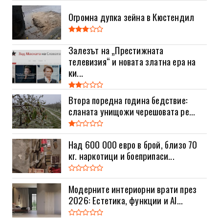
Огромна дупка зейна в Кюстендил
Залезът на „Престижната
телевизия“ и новата златна ера на
ки...
Втора поредна година бедствие:
сланата унищожи черешовата ре...
Над 600 000 евро в брой, близо 70
кг. наркотици и боеприпаси...
Модерните интериорни врати през
2026: Естетика, функции и AI...