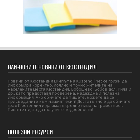
НАЙ-НОВИТЕ НОВИНИ ОТ КЮСТЕНДИЛ
Новини от Кюстендил Екипът на Kustendil.net се грижи да
информира коректно, лоялно и точно жителите на
населените места Кюстендил, Бобошево, Бобов дол, Рила и
др., като предоставя проверена, надеждна и полезна
информация. Ако обичате да пишете, можете да се
присъедините към нашият екип! Достатъчно е да обичате
град Кюстендил и да имате средно ниво на грамотност.
Пишете ни, за да получите подробности!
ПОЛЕЗНИ РЕСУРСИ