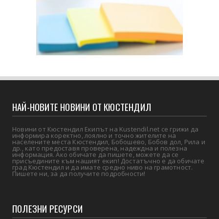
НАЙ-НОВИТЕ НОВИНИ ОТ КЮСТЕНДИЛ
Новини от Кюстендил Екипът на Kustendil.net се грижи да
информира коректно, лоялно и точно жителите на
населените места Кюстендил, Бобошево, Бобов дол, Рила и
др., като предоставя проверена, надеждна и полезна
информация. Ако обичате да пишете, можете да се
присъедините към нашият екип! Достатъчно е да обичате
град Кюстендил и да имате средно ниво на грамотност.
Пишете ни, за да получите подробности!
ПОЛЕЗНИ РЕСУРСИ