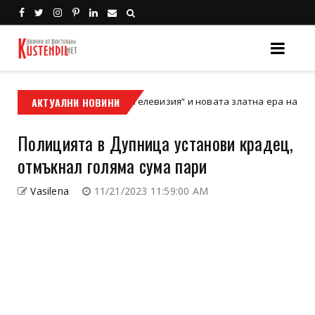
 на „Престижната телевизия“ и новата златна ера на кино-спект
АКТУАЛНИ НОВИНИ
Полицията в Дупница установи крадец,
отмъкнал голяма сума пари
Vasilena
11/21/2023 11:59:00 AM