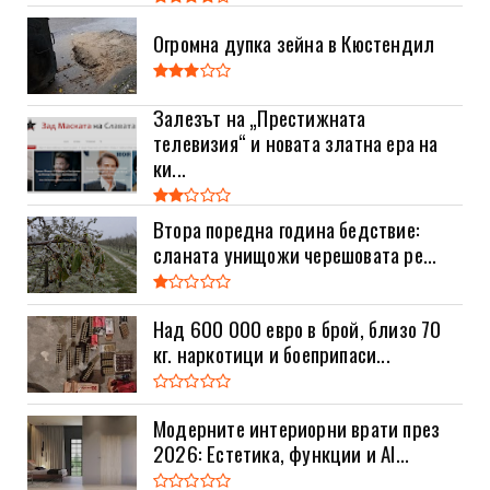
Огромна дупка зейна в Кюстендил
Залезът на „Престижната
телевизия“ и новата златна ера на
ки...
Втора поредна година бедствие:
сланата унищожи черешовата ре...
Над 600 000 евро в брой, близо 70
кг. наркотици и боеприпаси...
Модерните интериорни врати през
2026: Естетика, функции и AI...