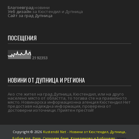
Благоевград
новини
Уеб дизайн
за Кюстендил и Дупница
Сайт за град Дупница
ПОСЕЩЕНИЯ
2
1
9
2
3
5
3
НОВИНИ ОТ ДУПНИЦА И РЕГИОНА
Ако сте жител на град Дупница, Кюстендил, или на друго
населено място от областта, то тогава сте на правилното
място. Новинарска информационна агенция Кюстендил Нет
предоставя надеждна информация, проверена от
достоверни източници. Приятен престой!
Copyright ©
2026
Kustendil Net - Новини от Кюстендил, Дупница,
Бобов дол, Рила, Сапарева баня, Кочериново и Бобошево
,
Viseo