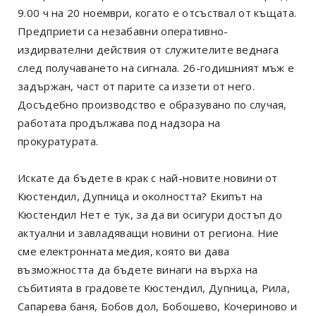
9.00 ч на 20 ноември, когато е отсъствал от къщата.
Предприети са незабавни оперативно-
издирвателни действия от служителите веднага
след получаването на сигнала. 26-годишният мъж е
задържан, част от парите са иззети от него.
Досъдебно производство е образувано по случая,
работата продължава под надзора на
прокуратурата.
Искате да бъдете в крак с най-новите новини от
Кюстендил, Дупница и околността? Екипът на
Кюстендил Нет е тук, за да ви осигури достъп до
актуални и завладяващи новини от региона. Ние
сме електронната медия, която ви дава
възможността да бъдете винаги на върха на
събитията в градовете Кюстендил, Дупница, Рила,
Сапарева баня, Бобов дол, Бобошево, Кочериново и