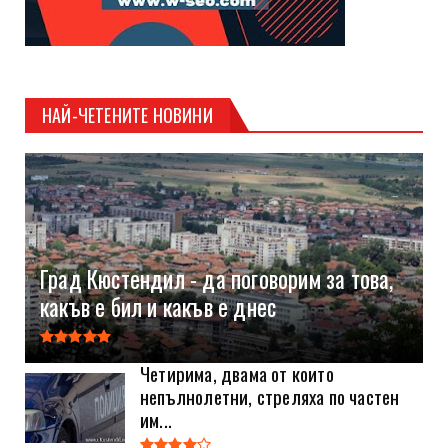
НАЙ-ЧЕТЕНИТЕ НОВИНИ
Град Кюстендил - да поговорим за това,
какъв е бил и какъв е днес
Четирима, двама от които
непълнолетни, стреляха по частен
им...