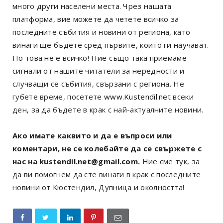
много други населени места. Чрез нашата
платформа, вие можете да четете всичко за
последните събития и новини от региона, като
винаги ще бъдете сред първите, които ги научават.
Но това не е всичко! Ние също така приемаме
сигнали от нашите читатели за нередности и
случващи се събития, свързани с региона. Не
губете време, посетете
www.Kustendil.net
всеки
ден, за да бъдете в крак с най-актуалните новини.
Ако имате каквито и да е въпроси или
коментари, не се колебайте да се свържете с
нас на kustendil.net@gmail.com.
Ние сме тук, за
да ви помогнем да сте винаги в крак с последните
новини от Кюстендил, Дупница и околността!