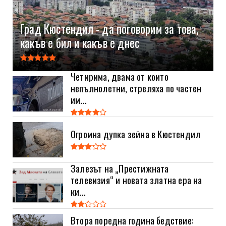
Град Кюстендил - да поговорим за това,
какъв е бил и какъв е днес
Четирима, двама от които
непълнолетни, стреляха по частен
им...
Огромна дупка зейна в Кюстендил
Залезът на „Престижната
телевизия“ и новата златна ера на
ки...
Втора поредна година бедствие: