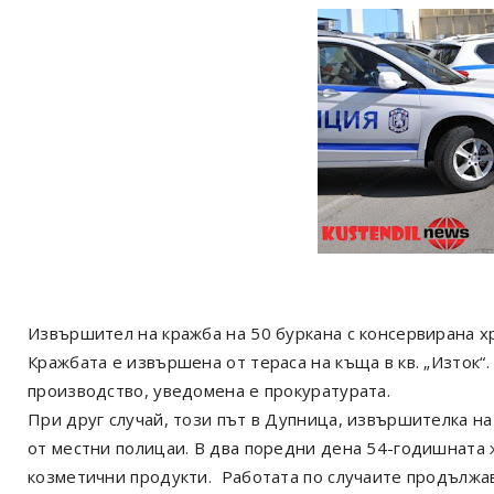
Извършител на кражба на 50 буркана с консервирана х
Кражбата е извършена от тераса на къща в кв. „Изток“
производство, уведомена е прокуратурата.
При друг случай, този път в Дупница, извършителка на
от местни полицаи. В два поредни дена 54-годишната
козметични продукти. Работата по случаите продължав