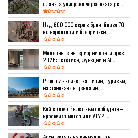
сланата унищожи черешовата ре...
Над 600 000 евро в брой, близо 70
кг. наркотици и боеприпаси...
Модерните интериорни врати през
2026: Естетика, функции и AI...
Pirin.biz - всичко за Пирин, туризъм,
настаняване и ценна ин...
Кой е твоят билет към свободата –
кросовият мотор или ATV? ...
Архитектура на вниманието в