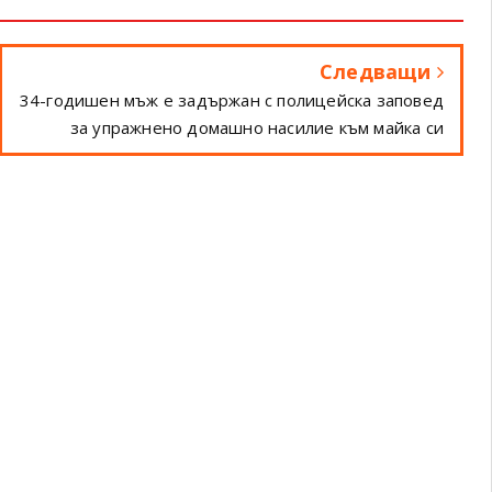
Следващи
34-годишен мъж е задържан с полицейска заповед
за упражнено домашно насилие към майка си