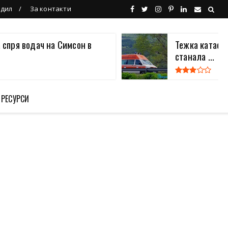
ндил
За контакти
 спря водач на Симсон в
Тежка катаст
станала ...
 РЕСУРСИ