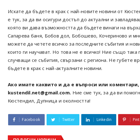
Искате да бъдете в крак с най-новите новини от Кюст
е тук, за да ви осигури достъп до актуални и завладя
която ви дава възможността да бъдете винаги на върх
Сапарева баня, Бобов дол, Бобошево, Кочериново и мн
можете да четете всичко за последните събития и нов
които ги научават. Но това не е всичко! Ние също так
случващи се събития, свързани с региона. Не губете в
бъдете в крак с най-актуалните новини.
Ако имате каквито и да е въпроси или коментари, 
kustendil.net@gmail.com.
Ние сме тук, за да ви помогн
Кюстендил, Дупница и околността!
Facebook
Twitter
Linkedin
Pint