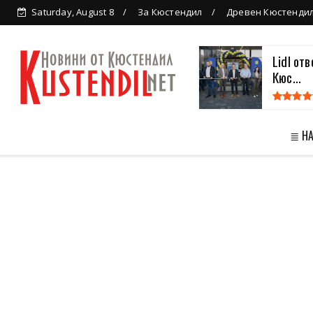
Saturday, August 8
За Кюстендил
Древен Кюстенди
Lidl от
Кюс...
≣ Н