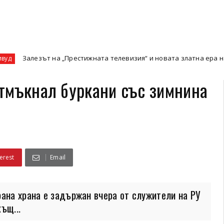
ът на „Престижната телевизия“ и новата златна ера на кино-спек
тмъкнал буркани със зимнина
erest
Email
рана храна е задържан вчера от служители на РУ
ъщ...