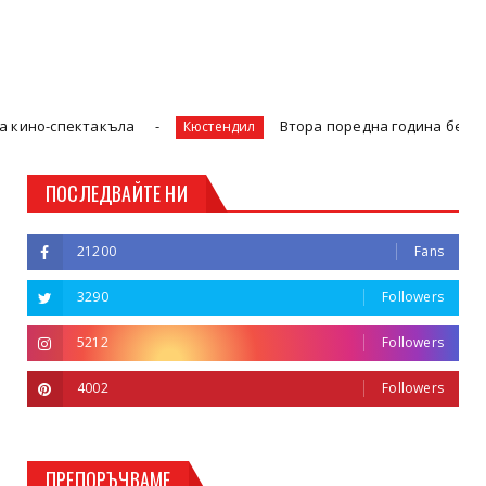
такъла
Втора поредна година бедствие: сланат
Кюстендил
ПОСЛЕДВАЙТЕ НИ
21200
Fans
3290
Followers
5212
Followers
4002
Followers
ПРЕПОРЪЧВАМЕ