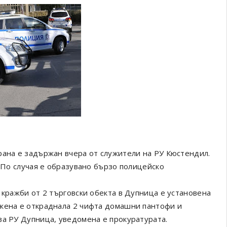
рана е задържан вчера от служители на РУ Кюстендил.
. По случая е образувано бързо полицейско
 кражби от 2 търговски обекта в Дупница е установена
 жена е откраднала 2 чифта домашни пантофи и
а РУ Дупница, уведомена е прокуратурата.