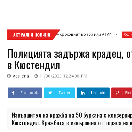
т към свободата – кросовият мотор или ATV?
АКТУАЛНИ НОВИНИ
Залез
Холивуд
Полицията задържа крадец, о
в Кюстендил
Vasilena
11/30/2023 12:24:00 PM
Facebook
Twitter
Linkedin
Pint
Извършител на кражба на 50 буркана с консерви
Кюстендил. Кражбата е извършена от тераса на к