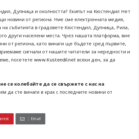
ендил, Дупница и околността? Екипът на Кюстендил Нет
ващи новини от региона. Ние сме електронната медия,
а на събитията в градовете Кюстендил, Дупница, Рила,
ого други населени места. Чрез нашата платформа, вие
ини от региона, като винаги ще бъдете сред първите,
а приемаме сигнали от нашите читатели за нередности и
реме, посетете
www.Kustendil.net
всеки ден, за да
не се колебайте да се свържете с нас на
ем да сте винаги в крак с последните новини от
erest
Email