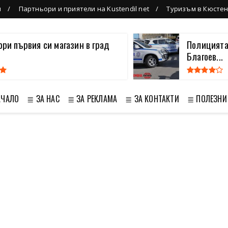
л
Партньори и приятели на Kustendil net
Туризъм в Кюсте
вори първия си магазин в град
Полицията
Благоев...
АЧАЛО
≣ ЗА НАС
≣ ЗА РЕКЛАМА
≣ ЗА КОНТАКТИ
≣ ПОЛЕЗНИ