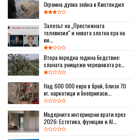
Огромна дупка зейна в Кюстендил
Залезът на „Престижната
телевизия“ и новата златна ера на
ки...
Втора поредна година бедствие:
сланата унищожи черешовата ре...
Над 600 000 евро в брой, близо 70
кг. наркотици и боеприпаси...
Модерните интериорни врати през
2026: Естетика, функции и AI...