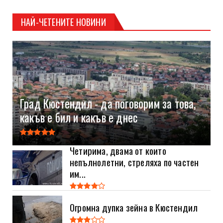
НАЙ-ЧЕТЕНИТЕ НОВИНИ
Град Кюстендил - да поговорим за това,
какъв е бил и какъв е днес
Четирима, двама от които
непълнолетни, стреляха по частен
им...
Огромна дупка зейна в Кюстендил