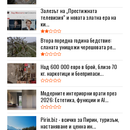
Залезът на „Престижната
телевизия“ и новата златна ера на
ки...
Втора поредна година бедствие:
сланата унищожи черешовата ре...
Над 600 000 евро в брой, близо 70
кг. наркотици и боеприпаси...
Модерните интериорни врати през
2026: Естетика, функции и AI...
Pirin.biz - всичко за Пирин, туризъм,
настаняване и ценна ин...