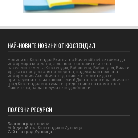
НАЙ-НОВИТЕ НОВИНИ ОТ КЮСТЕНДИЛ
Новини от Кюстендил Екипът на Kustendil.net се грижи да
информира коректно, лоялно и точно жителите на
населените места Кюстендил, Бобошево, Бобов дол, Рила и
др., като предоставя проверена, надеждна и полезна
информация. Ако обичате да пишете, можете да се
присъедините към нашият екип! Достатъчно е да обичате
град Кюстендил и да имате средно ниво на грамотност.
Пишете ни, за да получите подробности!
ПОЛЕЗНИ РЕСУРСИ
Благоевград
новини
Уеб дизайн
за Кюстендил и Дупница
Сайт за град Дупница