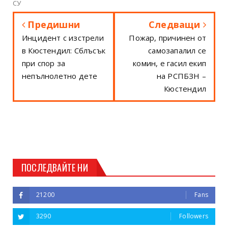
СУ
Предишни
Следващи
Инцидент с изстрели
Пожар, причинен от
в Кюстендил: Сблъсък
самозапалил се
при спор за
комин, е гасил екип
непълнолетно дете
на РСПБЗН –
Кюстендил
ПОСЛЕДВАЙТЕ НИ
21200
Fans
3290
Followers