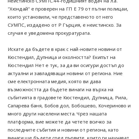
неистинско СУМПС.44-годишният водач на л.а.
"Хюндай" е проверен на ГП Е 79 от пътни полицаи,
които установили, че представеното от него
СУМПС, издадено от Р Гърция, е неистинско. За
случая е уведомена прокуратурата.
Искате да бъдете в крак с най-новите новини от
Кюстендил, Дупница и околността? Екипът на
Кюстендил Нет е тук, за да ви осигури достъп до
актуални и завладяващи новини от региона. Ние
сме електронната медия, която ви дава
възможността да бъдете винаги на върха на
събитията в градовете Кюстендил, Дупница, Рила,
Сапарева баня, Бобов дол, Бобошево, Кочериново и
много други населени места. Чрез нашата
платформа, вие можете да четете всичко за
последните събития и новини от региона, като
винаги ще бъдете сред първите, които ги научават.