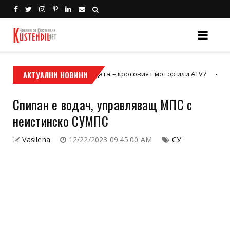
ят билет към свободата – кросовият мотор или ATV?
АКТУАЛНИ НОВИНИ
Холивуд
Спипан е водач, управляващ МПС с
неистинско СУМПС
Vasilena
12/22/2023 09:45:00 AM
СУ