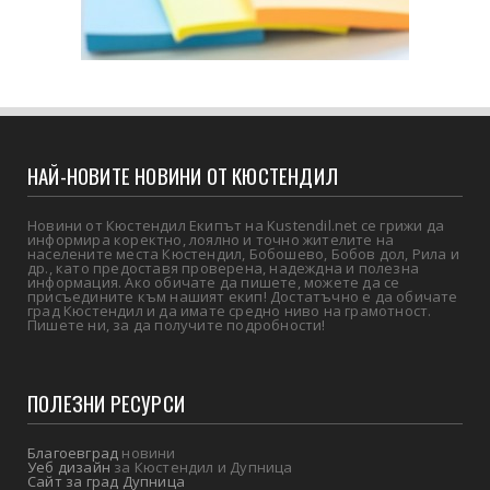
НАЙ-НОВИТЕ НОВИНИ ОТ КЮСТЕНДИЛ
Новини от Кюстендил Екипът на Kustendil.net се грижи да
информира коректно, лоялно и точно жителите на
населените места Кюстендил, Бобошево, Бобов дол, Рила и
др., като предоставя проверена, надеждна и полезна
информация. Ако обичате да пишете, можете да се
присъедините към нашият екип! Достатъчно е да обичате
град Кюстендил и да имате средно ниво на грамотност.
Пишете ни, за да получите подробности!
ПОЛЕЗНИ РЕСУРСИ
Благоевград
новини
Уеб дизайн
за Кюстендил и Дупница
Сайт за град Дупница