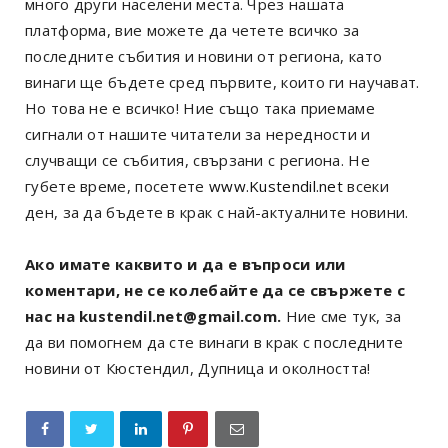
много други населени места. Чрез нашата
платформа, вие можете да четете всичко за
последните събития и новини от региона, като
винаги ще бъдете сред първите, които ги научават.
Но това не е всичко! Ние също така приемаме
сигнали от нашите читатели за нередности и
случващи се събития, свързани с региона. Не
губете време, посетете
www.Kustendil.net
всеки
ден, за да бъдете в крак с най-актуалните новини.
Ако имате каквито и да е въпроси или
коментари, не се колебайте да се свържете с
нас на kustendil.net@gmail.com.
Ние сме тук, за
да ви помогнем да сте винаги в крак с последните
новини от Кюстендил, Дупница и околността!