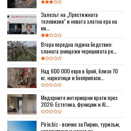
Залезът на „Престижната
телевизия“ и новата златна ера на
ки...
Втора поредна година бедствие:
сланата унищожи черешовата ре...
Над 600 000 евро в брой, близо 70
кг. наркотици и боеприпаси...
Модерните интериорни врати през
2026: Естетика, функции и AI...
Pirin.biz - всичко за Пирин, туризъм,
настаняване и ценна ин...