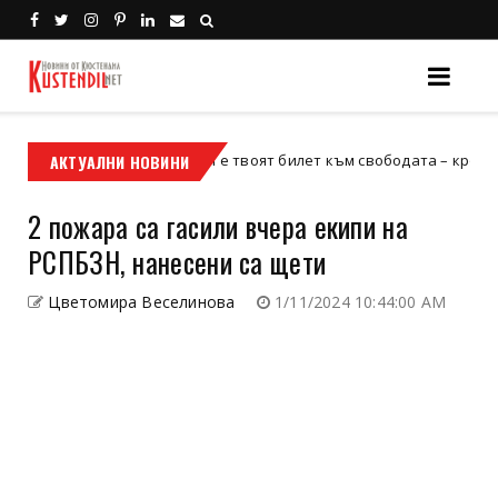
АКТУАЛНИ НОВИНИ
Кой е твоят билет към свободата – кросовият мот
кросов мотор
2 пожара са гасили вчера екипи на
РСПБЗН, нанесени са щети
Цветомира Веселинова
1/11/2024 10:44:00 AM