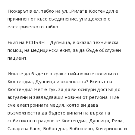
Пожарът в ел. табло на ул. „Рила“ в Кюстендил е
причинен от късо съединение, унищожено е
електрическото табло.
Екип на РСПБЗН – Дупница, е оказал техническа
помощ на медицински екип, за да бъде обслужен
пациент.
Искате да бъдете в крак с най-новите новини от
Кюстендил, Дупница и околността? Екипът на
Кюстендил Нет е тук, за да ви осигури достъп до
актуални и завладяващи новини от региона. Ние
сме електронната медия, която ви дава
възможността да бъдете винаги на върха на
събитията в градовете Кюстендил, Дупница, Рила,
Сапарева баня, Бобов дол, Бобошево, Кочериново и