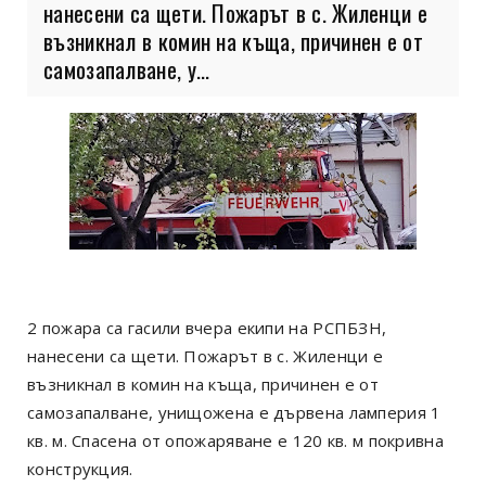
нанесени са щети. Пожарът в с. Жиленци е
възникнал в комин на къща, причинен е от
самозапалване, у...
2 пожара са гасили вчера екипи на РСПБЗН,
нанесени са щети. Пожарът в с. Жиленци е
възникнал в комин на къща, причинен е от
самозапалване, унищожена е дървена ламперия 1
кв. м. Спасена от опожаряване е 120 кв. м покривна
конструкция.