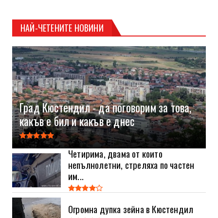
НАЙ-ЧЕТЕНИТЕ НОВИНИ
Град Кюстендил - да поговорим за това,
какъв е бил и какъв е днес
Четирима, двама от които
непълнолетни, стреляха по частен
им...
Огромна дупка зейна в Кюстендил