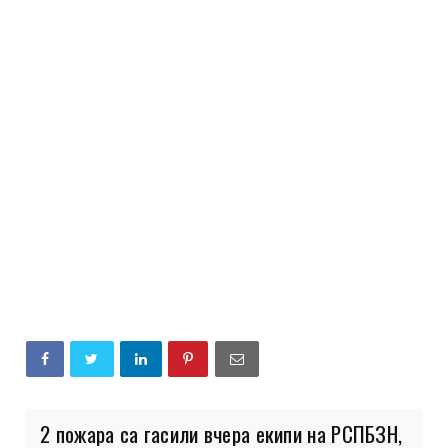
2 пожара са гасили вчера екипи на РСПБЗН,